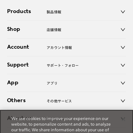
作成日数をいただきます。
Products
製品情報
ご注文の手順は以下をご参照ください。
メガネ
Shop
店舗情報
サングラス
1. カート画面内「レンズ選択へ」ボタンより「度つきレン
レンズ
ズまたは店舗でレンズ作成」を選択
店舗
コンタクトレンズ
Account
アカウント情報
オンラインショップ
2. 遠近レンズより「遠近両用」を選択のうえ、購入手続き
老眼鏡
画面へ
キッズ
マイページ／ログイン
Support
アクセサリー
サポート・フォロー
ログアウト
3. 「度数がわからない方・店舗でレンズ作成」を選択
LINE公式アカウント
※オプションレンズと組み合わせた遠近両用（累進）レンズはオンラインシ
お知らせ
ョップでご注文できません。
App
アプリ
よくあるご質問
※フレームの天地幅は30mm以上推奨です。その他注意事項はレンズガイド
ご利用ガイド
をご参照ください。
JINSアプリ
お問い合わせ
※JINS極上遠近レンズは追加料金22,000円（税込み）を頂戴いたします。
Others
その他サービス
※単焦点レンズでレンズ交換券を選択の場合、店舗で遠近両用代5,500円
（税込み）を頂戴いたします。
3D WEB試着
About us
We use cookies to improve your experience on our
JINSについて
レンズ交換
website, to personalize content and ads, to analyze
オンラインギフト
our traffic. We share information about your use of
Magnify Life