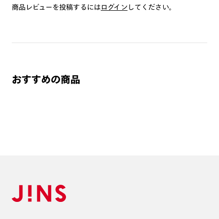
商品レビューを投稿するには
いしております。
ログイン
してください。
※注文時に【度つき】→【レンズ交換券を発行】をお選びのうえ、店頭にてオ
プションレンズ代金をお支払いください。（※一部レンズ交換不可の商品を
除きます。）
※お選び頂くフレームや度数によっては作成できない場合がございます。
※RIM限定の記載があるカラーレンズは商品名に＜R!M＞の記載があるフレー
ムのみの対応となります。
※詳しくは
レンズガイド
をご確認ください。
おすすめの商品
よくある質問
Q
オンラインショップで遠近両用レンズ（累進レンズ）のメ
ガネを作成できますか？
A
オンラインショップで遠近両用レンズ（クリアレンズの
み）をご注文の場合、レンズ交換券を選択後に店舗にて度
つき対応可能です。
商品とレンズ交換券が届きましたらお近くのJINS店舗へご
持参ください。なお、特注レンズの為、後日お渡しとなり