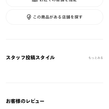
テンプル：メタル
調光UVダブルカット
調光SCREEN
ご利用ガイド
くもり止めレンズ
この商品がある店舗を探す
カラーレンズ：ダークカラー
カラーレンズ：ミディアムカラー
カラーレンズ：ライトカラー
カラーレンズ：トレンドカラー
コンシーラーカラー
コンシーラーカラーUVダブルカット
スタッフ投稿スタイル
もっとみる
チークカラー
偏光レンズ
アクティブレンズ
UVダブルカットレンズ
JINS VIOLET+
ミラーレンズ
お客様のレビュー
※オンラインショップで作成可能なレンズはショッピングカート内で表示され
るレンズに限ります。それ以外の対応レンズについてはJINS実店舗でお取り扱