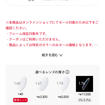
※本商品はオンラインショップにてセール対象のため以下をご
確認ください。
・フレーム保証対象外です。
・クーポンはご利用いただけません。
・商品によっては特定のカラーのみセール価格となります。カ
ラーを切り替えてご確認ください。
続きを読む
・店舗とオンラインショップで価格が異なる場合があります。
・店舗在庫ボタンを選択している際は通常価格となります。店
舗でご購入の場合は店頭価格をご確認ください。
選べるレンズの薄さ
アナとエルサの魅力あふれるメガネを身に着けて、新しい自分
の扉を開こう！
+¥0
+¥11,000
明るく好奇心旺盛なアナのキャラクターを反映した華やかなデ
+¥3,300
+¥5,500
標準レンズ
プレミアム
ザイン。