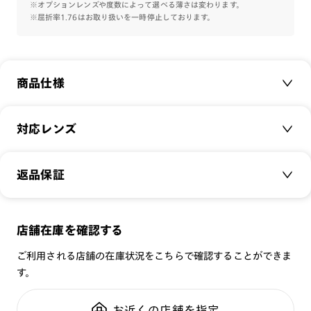
雪山のシーンで纏うマントや戴冠式のドレスをイメージしたワ
※オプションレンズや度数によって選べる薄さは変わります。
※屈折率1.76はお取り扱いを一時停止しております。
インレッドとグリーンを採用。
ヨロイには衣装の装飾を再現したボタニカル模様を彫刻で施
し、細部まで世界観を表現しています。
商品仕様
アナと雪の女王デザイン/アナモデル オリジナルケースとメガ
ネ拭きが付属します。
商品名：
アナと雪の女王デザイン/アナモデル
対応レンズ
特集ページはこちら⇒
【アナと雪の女王デザイン】
品番：
LMF-24A-049
サイズ：
クリアレンズ（常用・老眼鏡用）
50□19-144○42
返品保証
無敵コーティング
重さ：
17.5
g
重さについて
遠近レンズ
スタイル：
ラウンド
JINS SCREEN
メガネの度数が合わなくなっても、
店舗在庫を確認する
シリーズ：
TODAY
可視光調光レンズ
ご購入から半年間、2回まで交換保証可能
性別：
WOMEN
ご利用される店舗の在庫状況をこちらで確認することができま
可視光調光UVダブルカットレンズ
す。
鼻パッド：
クリングスタイプ
可視光調光SCREEN
全国の店舗で無料フィッティング
フレーム素材：
フロント：メタル
調光レンズ
修理のご相談もいつでもお気軽に
お近くの店舗を指定