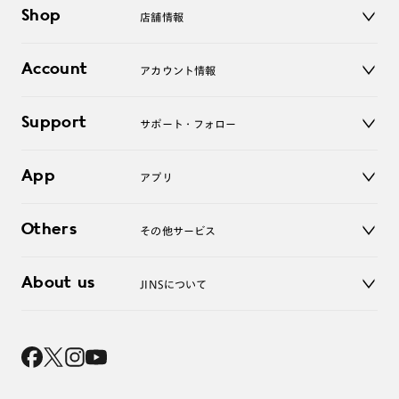
メガネ
Shop
店舗情報
サングラス
レンズ
店舗
コンタクトレンズ
Account
アカウント情報
オンラインショップ
老眼鏡
キッズ
マイページ／ログイン
Support
アクセサリー
サポート・フォロー
ログアウト
LINE公式アカウント
お知らせ
App
アプリ
よくあるご質問
ご利用ガイド
JINSアプリ
お問い合わせ
Others
その他サービス
3D WEB試着
About us
JINSについて
レンズ交換
オンラインギフト
Magnify Life
価格案内
会社概要
採用情報
法人のお客様