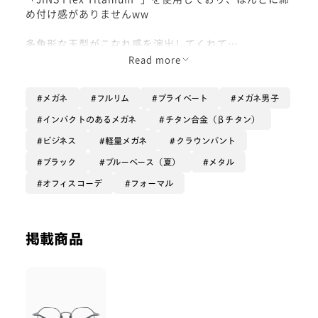
め付け感がありませんww
多角形な玉型がこなれ感を演出してくれて
ギミック好きにはおすすめの1本です
Read more
ビジネスシーンからプライベートのアクティブ、リラッ
メガネ
フルリム
プライベート
メガネ男子
クスシーンまで守備範囲の広い
メガネになります！
インパクトのあるメガネ
チタン合金（βチタン）
ビジネス
軽量メガネ
クラウンパント
※フレームの構造上、耳の高さなどの
ブラック
ブルーベース（夏）
メタル
細かい調整が難しいので、ご注意ください
オフィスコーデ
フォーマル
掲載商品