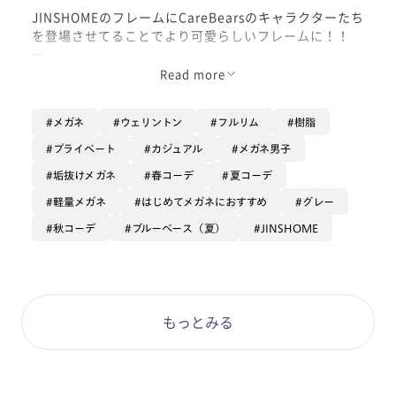
JINSHOMEのフレームにCareBearsのキャラクターたち
を登場させてることでより可愛らしいフレームに！！
フレームの内側にキャラクターが書いてあり、普段使い
Read more
や男性の方でも気軽にかけることができます！
メガネ
ウェリントン
フルリム
樹脂
フレームを外して置いた時には可愛らしいキャラクター
がひょっこりしてます🫣
プライベート
カジュアル
メガネ男子
垢抜けメガネ
春コーデ
夏コーデ
ぜひおうち時間のお供にしてみてください‪🌿
軽量メガネ
はじめてメガネにおすすめ
グレー
秋コーデ
ブルーベース（夏）
JINSHOME
もっとみる