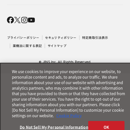
オンラインギフト
Magnify Life
価格案内
会社概要
採用情報
法人のお客様
出店について
プライバシーポリシー
セキュリティポリシー
特定商取引法表示
薬機法に関する表記
サイトマップ
© JINS Inc. All Rights Reserved.
We use cookies to improve your experience on our website, to
personalize content and ads, to analyze our traffic. We share
information about your use of our website with advertising and
analytics partners, who may combine it with other information
that you have provided to them or that they have collected from
your use of their services. You have the right to opt-out of our
sharing information about you with our partners. Please click
[Do Not Sell My Personal Information] to customize your cookie
settings on our website.
Cookie Policy
Do Not Sell My Personal Information
OK