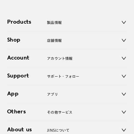
Products
製品情報
メガネ
Shop
店舗情報
サングラス
レンズ
店舗
コンタクトレンズ
Account
アカウント情報
オンラインショップ
老眼鏡
キッズ
マイページ／ログイン
Support
アクセサリー
サポート・フォロー
ログアウト
LINE公式アカウント
お知らせ
App
アプリ
よくあるご質問
ご利用ガイド
JINSアプリ
お問い合わせ
Others
その他サービス
3D WEB試着
About us
JINSについて
レンズ交換