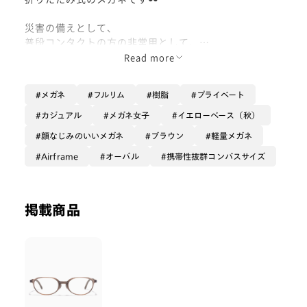
災害の備えとして、
普段コンタクトの方の非常用として、
リーディンググラスとして、
Read more
様々な用途でとっても便利です🙆‍♀️
メガネ
フルリム
樹脂
プライベート
いつものメガネの半分くらいの大きさです！（2枚目参
照）
カジュアル
メガネ女子
イエローベース（秋）
顔なじみのいいメガネ
ブラウン
軽量メガネ
メガネが生活必需品な方も多いと思います
万が一のために”セカンドメガネ”の備えもおすすめで
Airframe
オーバル
携帯性抜群コンパスサイズ
す！
ぜひお試しください♪
掲載商品