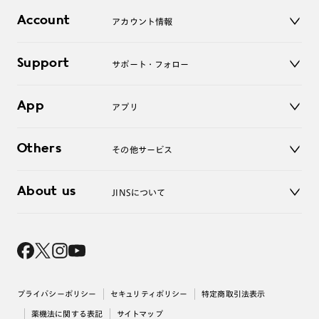
店舗
コンタクトレンズ
Account
アカウント情報
オンラインショップ
老眼鏡
キッズ
マイページ／ログイン
Support
アクセサリー
サポート・フォロー
ログアウト
LINE公式アカウント
お知らせ
App
アプリ
よくあるご質問
ご利用ガイド
JINSアプリ
お問い合わせ
Others
その他サービス
3D WEB試着
About us
JINSについて
レンズ交換
オンラインギフト
Magnify Life
価格案内
会社概要
採用情報
法人のお客様
出店について
プライバシーポリシー
セキュリティポリシー
特定商取引法表示
薬機法に関する表記
サイトマップ