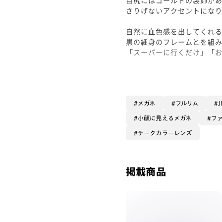
さりげないアクセントにな
自然に血色感を出してくれ
黒の細身のフレームとを組
「スーパーに行くだけ」「
もちろん、旅行やお泊まり
メイク落とした後でも自然
先日旅行に行った時にも大活躍で
メガネ
フルリム
小顔に見えるメガネ
フ
少し小さめのレンズで目が
チークカラーレンズ
◎
ぜひお試しくださいませ♪
掲載商品
#面長 #PCイエベ秋 #PD62