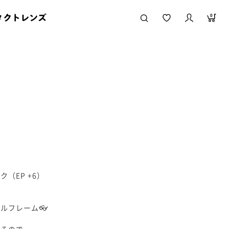
タクトレンズ
0
（EP +6）
ルフレーム👓
あるので、