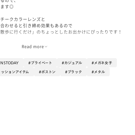
ります◎
るチークカラーレンズと
み合わせると引き締め効果もあるので
お散歩に行くだけ」のちょっとしたお出かけにぴったりです！
の時にも
Read more
な血色感を出してくれます！
した🙆‍♀️
JINSTODAY
プライベート
カジュアル
メガネ女子
ァッションアイテム
ボストン
ブラック
メタル
小さく見えにくくなるので、ご自宅用のメガネにもぴったりです