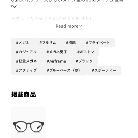
👓
クラシックの大ぶりのメガネを掛けたい
けれど、重さが気になる、少しアクティブな
Read more
シーンでも使いたいという方には
最適な一本です♪
メガネ
フルリム
樹脂
プライベート
マットブラックは
カジュアル
メガネ男子
ボストン
肌なじみがよくカラーレンズとの
軽量メガネ
Airframe
ブラック
相性抜群で
掛けやすく、合わせやすい1本です♪
アクティブ
ブルーベース（夏）
スポーティー
掲載商品