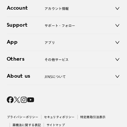
店舗
コンタクトレンズ
Account
アカウント情報
オンラインショップ
老眼鏡
キッズ
マイページ／ログイン
Support
アクセサリー
サポート・フォロー
ログアウト
LINE公式アカウント
お知らせ
App
アプリ
よくあるご質問
ご利用ガイド
JINSアプリ
お問い合わせ
Others
その他サービス
3D WEB試着
About us
JINSについて
レンズ交換
オンラインギフト
Magnify Life
価格案内
会社概要
採用情報
法人のお客様
出店について
プライバシーポリシー
セキュリティポリシー
特定商取引法表示
薬機法に関する表記
サイトマップ