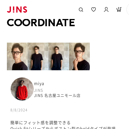
メガネのJINS TOP
JINS MEGANE STYLE
COORDINATE
0
COORDINATE
miya
JINS
JINS 名古屋ユニモール店
8/8/2024
簡単にフィット感を調整できる
Quick fitシリーズからボストン型のboldタイプが登場