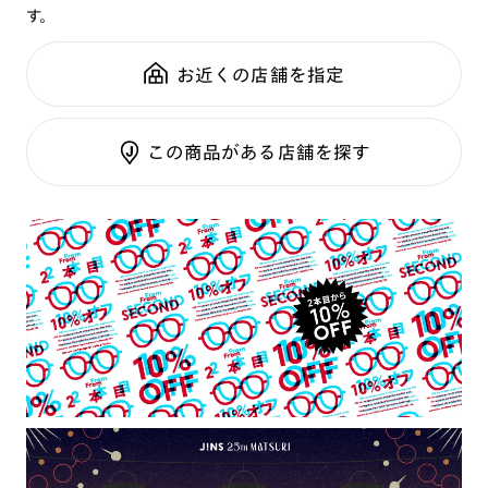
掛け部分を戻さずに、つるを横に広げると髪や皮膚が挟まりに
す。
鼻パッド：
その他
可視光調光SCREEN
くくなります。
全国の店舗で無料フィッティング
フレーム素材：
フロント：サスティナブル素材
調光レンズ
・接触プレーを伴う激しいスポーツでは使用しないでくださ
修理のご相談もいつでもお気軽に
お近くの店舗を指定
テンプル：サスティナブル素材
調光UVダブルカット
い。
調光SCREEN
ご利用ガイド
くもり止めレンズ
この商品がある店舗を探す
カラーレンズ：ダークカラー
カラーレンズ：ミディアムカラー
カラーレンズ：ライトカラー
カラーレンズ：トレンドカラー
コンシーラーカラー
コンシーラーカラーUVダブルカット
チークカラー
偏光レンズ
アクティブレンズ
UVダブルカットレンズ
JINS VIOLET+