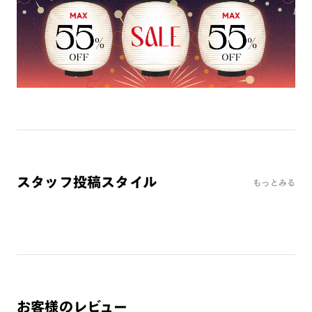
ミラーレンズ
※オンラインショップで作成可能なレンズはショッピングカート内で表示され
るレンズに限ります。それ以外の対応レンズについてはJINS実店舗でお取り扱
いしております。
※注文時に【度つき】→【レンズ交換券を発行】をお選びのうえ、店頭にてオ
プションレンズ代金をお支払いください。（※一部レンズ交換不可の商品を
除きます。）
※お選び頂くフレームや度数によっては作成できない場合がございます。
※RIM限定の記載があるカラーレンズは商品名に＜R!M＞の記載があるフレー
ムのみの対応となります。
※詳しくは
レンズガイド
をご確認ください。
スタッフ投稿スタイル
もっとみる
よくある質問
Q
オンラインショップで遠近両用レンズ（累進レンズ）のメ
ガネを作成できますか？
A
オンラインショップで遠近両用レンズ（クリアレンズの
み）をご注文の場合、レンズ交換券を選択後に店舗にて度
お客様のレビュー