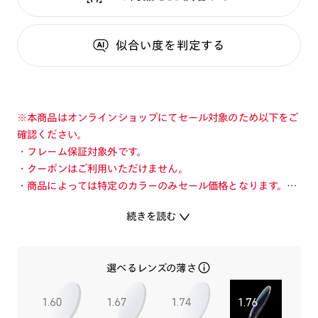
似合い度
を判定する
※本商品はオンラインショップにてセール対象のため以下をご
確認ください。
・フレーム保証対象外です。
・クーポンはご利用いただけません。
・商品によっては特定のカラーのみセール価格となります。カ
ラーを切り替えてご確認ください。
続きを読む
・店舗とオンラインショップで価格が異なる場合があります。
・店舗在庫ボタンを選択している際は通常価格となります。店
舗でご購入の場合は店頭価格をご確認ください。
選べるレンズの薄さ
いつでも簡単に素早くフィット感を調整できるAirframe。