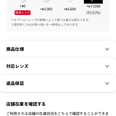
ズレにくいQuickFit機構は、汗による劣化がしにくい素材を使
+¥0
+¥11,000
用し、よりシンプルなデザインになりました。
+¥3,300
+¥5,500
標準レンズ
プレミアム
また、柔らかく鼻当りの良いラバー鼻盛パッドを採用。
薄いテンプルは弾力性を保ちつつも、締め付け感のない掛け心
※オプションレンズや度数によって選べる薄さは変わります。
※屈折率1.76はお取り扱いを一時停止しております。
地を実現しています。
日常だけでなく、サイクリングやランニングなどアクティブな
場面にもおすすめの一本です。
商品仕様
※こちらの商品のカラー・柄によっては個体差がございます。
商品名：
Quick Fit bold
対応レンズ
品番：
MGF-23A-028
-使用方法-
サイズ：
クリアレンズ（常用・老眼鏡用）
49.1□20.0-152.0○42
・本製品のフィット感を上げる場合、耳掛け部分を下に曲げて
返品保証
無敵コーティング
調整してください。
重さ：
22
g
重さについて
遠近レンズ
スタイル：
ボストン
-注意事項-
JINS SCREEN
メガネの度数が合わなくなっても、
店舗在庫を確認する
シリーズ：
STANDARD
・耳掛け部分を調整する際、掛け外しの際に髪や皮膚が挟まる
可視光調光レンズ
ご購入から半年間、2回まで交換保証可能
性別：
MEN
可能性がありますのでご注意ください。本製品を外す場合は耳
ご利用される店舗の在庫状況をこちらで確認することができま
可視光調光UVダブルカットレンズ