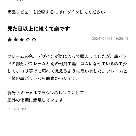
つき対応可能です。
商品とレンズ交換券が届きましたらお近くのJINS店舗へご
商品レビューを投稿するには
ログイン
してください。
持参ください。なお、特注レンズの為、後日お渡しとなり
作成日数をいただきます。
見た目以上に軽くて楽です
2024/04/08 19:26:46
ご注文の手順は以下をご参照ください。
1. カート画面内「レンズ選択へ」ボタンより「度つきレン
フレームの色、デザインが気に入って購入しましたが、鼻パッ
ズまたは店舗でレンズ作成」を選択
ドの部分がフレームと別の材質で黒いゴムになっているので少
しのホコリ等でも汚れて見えるように思いました。フレームと
2. 遠近レンズより「遠近両用」を選択のうえ、購入手続き
一体の鼻パッドなら尚良かったです。
画面へ
3. 「度数がわからない方・店舗でレンズ作成」を選択
調光 / キャメルブラウンのレンズにして、
※オプションレンズと組み合わせた遠近両用（累進）レンズはオンラインシ
屋外の使用に満足しています。
ョップでご注文できません。
こうぼんさん
※フレームの天地幅は30mm以上推奨です。その他注意事項はレンズガイド
をご参照ください。
※JINS極上遠近レンズは追加料金22,000円（税込み）を頂戴いたします。
※単焦点レンズでレンズ交換券を選択の場合、店舗で遠近両用代5,500円
（税込み）を頂戴いたします。