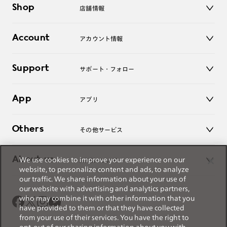
Shop
店舗情報
サングラス
レンズ
店舗
コンタクトレンズ
Account
アカウント情報
オンラインショップ
老眼鏡
キッズ
マイページ／ログイン
Support
アクセサリー
サポート・フォロー
ログアウト
LINE公式アカウント
お知らせ
App
アプリ
よくあるご質問
ご利用ガイド
JINSアプリ
お問い合わせ
Others
その他サービス
3D WEB試着
About us
We use cookies to improve your experience on our
JINSについて
レンズ交換
website, to personalize content and ads, to analyze
オンラインギフト
our traffic. We share information about your use of
Magnify Life
価格案内
our website with advertising and analytics partners,
会社概要
who may combine it with other information that you
採用情報
have provided to them or that they have collected
法人のお客様
from your use of their services. You have the right to