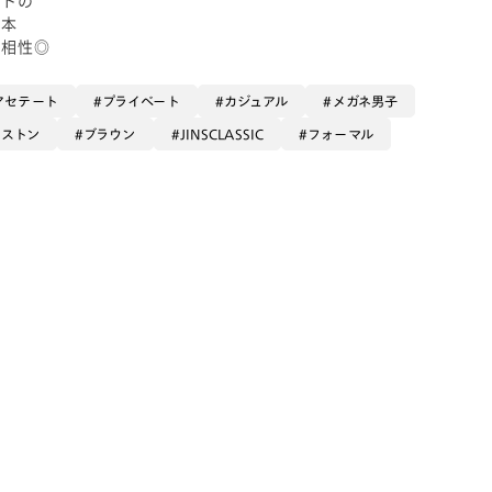
一本
の相性◎
アセテート
プライベート
カジュアル
メガネ男子
ボストン
ブラウン
JINSCLASSIC
フォーマル