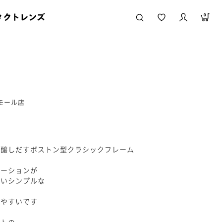
タクトレンズ
0
ニモール店
を醸しだすボストン型クラシックフレーム
ネーションが
すいシンプルな
けやすいです
ートの