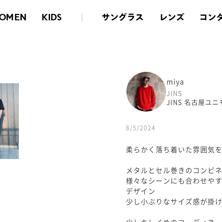
サングラス
レンズ
コン
OMEN
KIDS
miya
JINS
JINS 名古屋ユ
8/5/2024
柔らかく落ち着いた雰囲気
メタルとセル巻きのコンビ
様々なシーンにも合わせや
デザイン
少し小ぶりなサイズ感が掛
少しキレイめのコーディネ