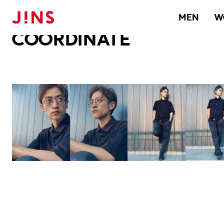
メガネのJINS TOP
JINS MEGANE STYLE
COORDINATE
MEN
W
COORDINATE