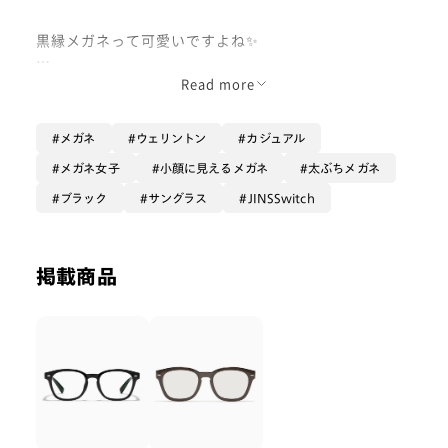
黒縁メガネって可愛いですよね✨
Read more
こちらのJINS Switchは6色ある中から
好きなプレート（➕2000円）を
メガネ
ウェリントン
カジュアル
選んでいただくことで
メガネとしても、サングラスとしても
メガネ女子
小顔に見えるメガネ
太ぶちメガネ
お使いいただけるものになっております！
ブラック
サングラス
JINSSwitch
この黒縁のフレームは
ボリューム感がありつつ、
軽量なので、かけやすいですし、
掲載商品
とにかく可愛い🙈
カジュアルな服装だと
なお黒縁が際立ちます( ≖ᴗ≖​)ﾆﾔｯ
今回私は〝ブラック×ライラック〟の
プレートをチョイスしました！
この柔らかいピンクっぽい紫が