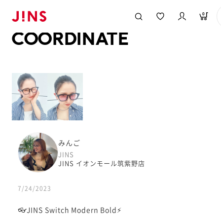
メガネのJINS TOP
JINS MEGANE STYLE
COORDINATE
0
COORDINATE
みんご
JINS
JINS イオンモール筑紫野店
7/24/2023
👓JINS Switch Modern Bold⚡️