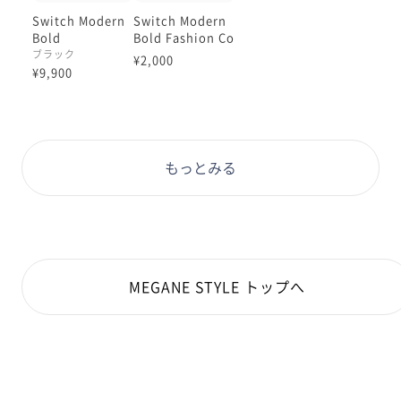
お顔の血色感をupさせてくれます🐷
Switch Modern
Switch Modern
Bold
Bold Fashion Co
きっとお好きなカラーが見つかるはずです✨
lor Plate
ブラック
¥2,000
¥9,900
もっとみる
MEGANE STYLE トップへ