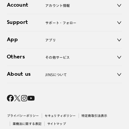
店舗
コンタクトレンズ
Account
アカウント情報
オンラインショップ
老眼鏡
キッズ
マイページ／ログイン
Support
アクセサリー
サポート・フォロー
ログアウト
LINE公式アカウント
お知らせ
App
アプリ
よくあるご質問
ご利用ガイド
JINSアプリ
お問い合わせ
Others
その他サービス
3D WEB試着
About us
JINSについて
レンズ交換
オンラインギフト
Magnify Life
価格案内
会社概要
採用情報
法人のお客様
出店について
プライバシーポリシー
セキュリティポリシー
特定商取引法表示
薬機法に関する表記
サイトマップ