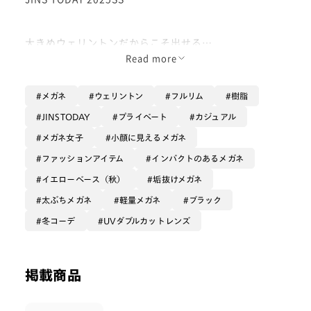
大きめウェリントンだからこそ出せる
小顔効果大🤭です！
Read more
メガネ
ウェリントン
フルリム
樹脂
太縁なので重そうに見えますが
軽量樹脂を使っているので
JINSTODAY
プライベート
カジュアル
とても軽いので楽に装用できます✨
メガネ女子
小顔に見えるメガネ
ファッションアイテム
インパクトのあるメガネ
枠が大きい為紫外線対策として
イエローベース（秋）
垢抜けメガネ
カラーレンズを入れたり、UVWカットレンズを一緒に
太ぶちメガネ
軽量メガネ
ブラック
カスタマイズされるのオススメです☺️
冬コーデ
UVダブルカットレンズ
掲載商品