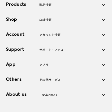
Products
製品情報
メガネ
Shop
店舗情報
サングラス
レンズ
店舗
コンタクトレンズ
Account
アカウント情報
オンラインショップ
老眼鏡
キッズ
マイページ／ログイン
Support
アクセサリー
サポート・フォロー
ログアウト
LINE公式アカウント
お知らせ
App
アプリ
よくあるご質問
ご利用ガイド
JINSアプリ
お問い合わせ
Others
その他サービス
3D WEB試着
About us
JINSについて
レンズ交換
オンラインギフト
Magnify Life
価格案内
会社概要