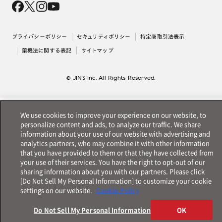
採用情報
法人のお客様
出店について
プライバシーポリシー
セキュリティポリシー
特定商取引法表示
薬機法に関する表記
サイトマップ
© JINS Inc. All Rights Reserved.
We use cookies to improve your experience on our website, to
personalize content and ads, to analyze our traffic. We share
information about your use of our website with advertising and
analytics partners, who may combine it with other information
that you have provided to them or that they have collected from
your use of their services. You have the right to opt-out of our
sharing information about you with our partners. Please click
[Do Not Sell My Personal Information] to customize your cookie
settings on our website.
Cookie Policy
Do Not Sell My Personal Information
OK