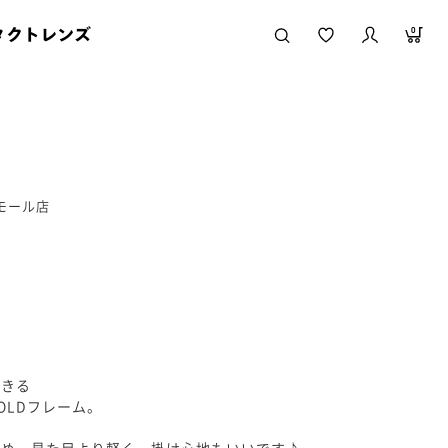
タクトレンズ
0
ニモール店
できる
OLDフレーム。
ため、見た目より軽く、掛け心地もいいです♪