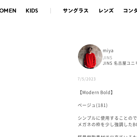
サングラス
レンズ
コン
OMEN
KIDS
miya
JINS
JINS 名古屋ユ
7/5/2023
【Modern Bold】
ベージュ(181)
シンプルに使用することの
メガネの枠を少し強調したB
軽量樹脂素材で出来ている