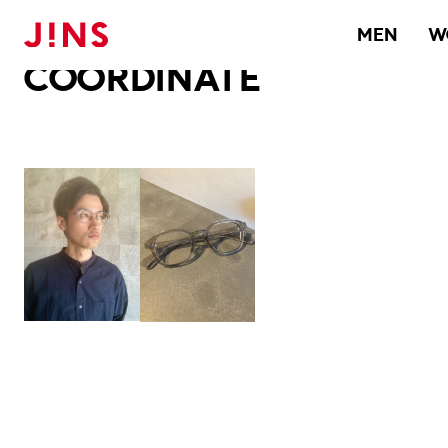
メガネのJINS TOP
JINS MEGANE STYLE
COORDINATE
MEN
W
COORDINATE