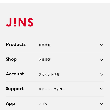
Products
製品情報
メガネ
Shop
店舗情報
サングラス
レンズ
店舗
コンタクトレンズ
Account
アカウント情報
オンラインショップ
老眼鏡
キッズ
マイページ／ログイン
Support
アクセサリー
サポート・フォロー
ログアウト
LINE公式アカウント
お知らせ
App
アプリ
よくあるご質問