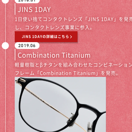
2018.01
JINS 1DAY
1日使い捨てコンタクトレンズ「JINS 1DAY」を発
し、コンタクトレンズ事業に参入。
JINS 1DAYの詳細はこちら
2019.06
Combination Titanium
軽量樹脂とβチタンを組み合わせたコンビネーショ
フレーム「Combination Titanium」を発売。