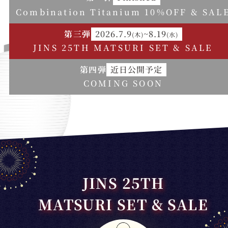
Combination Titanium 10%OFF & SAL
第三弾
2026.7.9
~
8.19
(木)
(水)
JINS 25TH MATSURI SET & SALE
第四弾
近日公開予定
COMING SOON
JINS 25TH
MATSURI SET & SALE