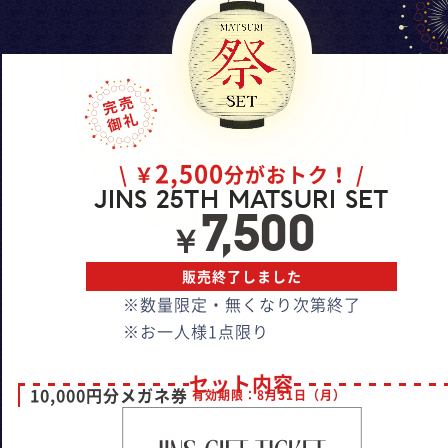
2,500
\ ￥
分がおトク！ /
JINS 25TH MATSURI SET
7,500
￥
販売終了しました
※数量限定・無くなり次第終了
※お一人様1点限り
セット内容
10,000円分メガネ券
有効期限：
8月31日（月）