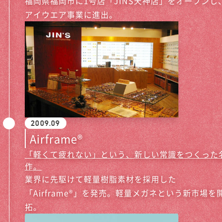
福岡県福岡市に1号店「JINS天神店」をオープンし
アイウエア事業に進出。
2009.09
Airframe®
「軽くて疲れない」という、新しい常識をつくった
作。
業界に先駆けて軽量樹脂素材を採用した
「Airframe®」を発売。軽量メガネという新市場を
拓。