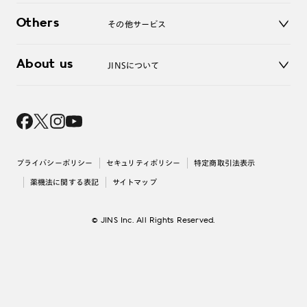
ご利用ガイド
JINSアプリ
お問い合わせ
Others
その他サービス
3D WEB試着
About us
JINSについて
レンズ交換
オンラインギフト
Magnify Life
価格案内
会社概要
採用情報
法人のお客様
出店について
プライバシーポリシー
セキュリティポリシー
特定商取引法表示
薬機法に関する表記
サイトマップ
© JINS Inc. All Rights Reserved.