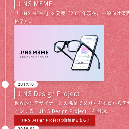
JINS MEME
「JINS MEME」を発売（2025年現在、一般向け販
終了）。
2017.10
JINS Design Project
世界的なデザイナーとの協業でメガネを本質からデ
インする「JINS Design Project」を開始。
JINS Design Projectの詳細はこちら