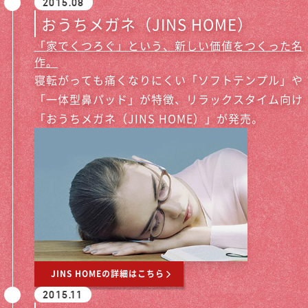
2015.08
おうちメガネ（JINS HOME）
「家でくつろぐ」という、新しい価値をつくった名
作。
寝転がっても痛くなりにくい「ソフトテンプル」や
「一体型鼻パッド」が特徴、リラックスタイム向け
「おうちメガネ（JINS HOME）」が発売。
JINS HOMEの詳細はこちら
2015.11