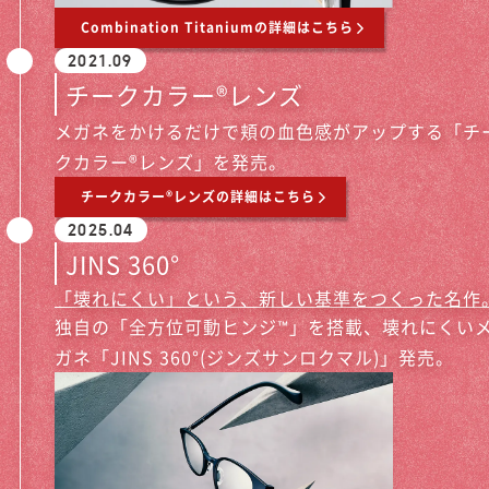
Combination Titaniumの詳細はこちら
2021.09
チークカラー®レンズ
メガネをかけるだけで頬の血色感がアップする「チ
クカラー®レンズ」を発売。
チークカラー®レンズの詳細はこちら
2025.04
JINS 360°
「壊れにくい」という、新しい基準をつくった名作
独自の「全方位可動ヒンジ™」を搭載、壊れにくい
ガネ「JINS 360°(ジンズサンロクマル)」発売。