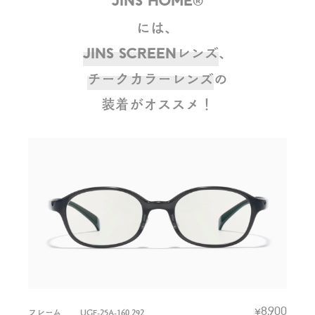
J
I
N
S
H
O
M
E
®
に
は
、
レ
ン
ズ
、
J
I
N
S
S
C
R
E
E
N
チ
ー
ク
カ
ラ
ー
レ
ン
ズ
の
装
着
が
オ
ス
ス
メ
！
フレーム
UGF-25A-160 292
¥8,900