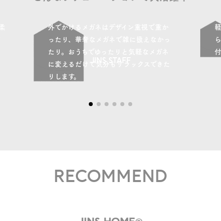
柔
外でかけるメガネはデザイン重視で重か
ク
ったり、華奢なメガネで雑に扱えなかっ
たり。おうちでゆったりと気軽なメガネ
JINS STAFF
に変えるだけで気分もリラックスできた
りします。
RECOMMEND