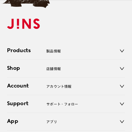
Products
製品情報
メガネ
Shop
店舗情報
サングラス
レンズ
店舗
コンタクトレンズ
Account
アカウント情報
オンラインショップ
老眼鏡
キッズ
マイページ／ログイン
Support
アクセサリー
サポート・フォロー
ログアウト
LINE公式アカウント
お知らせ
App
アプリ
よくあるご質問
ご利用ガイド