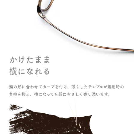
か
け
た
ま
ま
横
に
な
れ
る
頭の形に合わせてカーブを付け、
薄くしたテンプルが着用時の
負担を抑え、
横になっても顔にやさしく寄り添います。