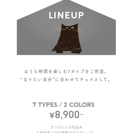
L
I
N
E
U
P
おうち時間を楽しむ7タイプをご用意。
“なりたい自分”に合わせてチョイスして。
7
T
Y
P
E
S
/
2
C
O
L
O
R
S
¥
8
,
9
0
0
-
クリアレンズ代込み
※屈折率1.60の単焦点クリアレンズ。