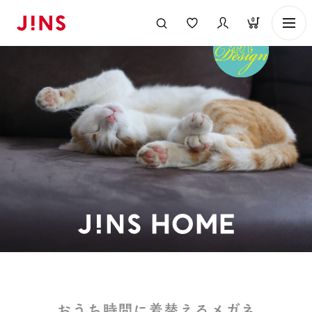
0
お
う
ち
時
間
に
着
替
え
る
メ
ガ
ネ