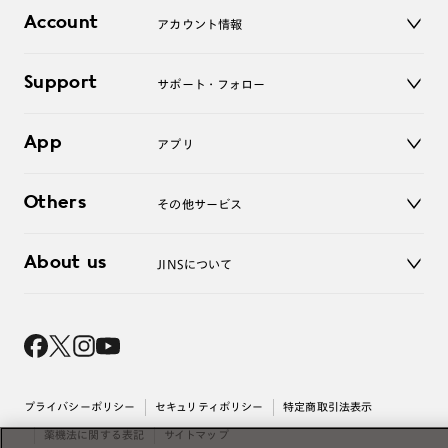
店舗
コンタクトレンズ
Account
アカウント情報
オンラインショップ
老眼鏡
キッズ
マイページ／ログイン
Support
アクセサリー
サポート・フォロー
ログアウト
LINE公式アカウント
お知らせ
App
アプリ
よくあるご質問
ご利用ガイド
JINSアプリ
お問い合わせ
Others
その他サービス
3D WEB試着
About us
JINSについて
レンズ交換
オンラインギフト
Magnify Life
価格案内
会社概要
採用情報
法人のお客様
出店について
プライバシーポリシー
セキュリティポリシー
特定商取引法表示
薬機法に関する表記
サイトマップ