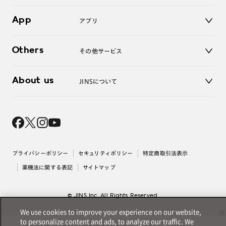
LINE公式アカウント
お知らせ
App
アプリ
よくあるご質問
ご利用ガイド
JINSアプリ
お問い合わせ
Others
その他サービス
3D WEB試着
About us
JINSについて
レンズ交換
オンラインギフト
Magnify Life
価格案内
会社概要
採用情報
法人のお客様
出店について
プライバシーポリシー
セキュリティポリシー
特定商取引法表示
薬機法に関する表記
サイトマップ
© JINS Inc. All Rights Reserved.
We use cookies to improve your experience on our website,
to personalize content and ads, to analyze our traffic. We