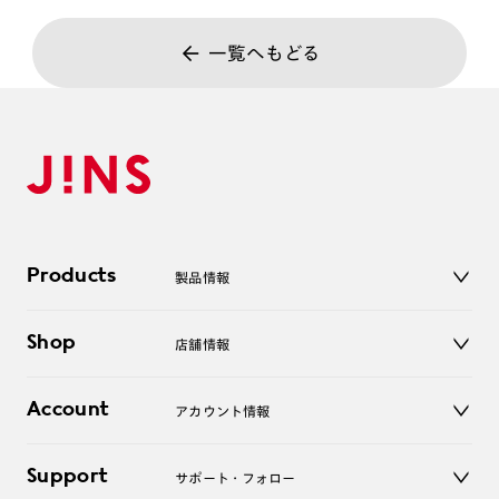
一覧へもどる
Products
製品情報
メガネ
Shop
店舗情報
サングラス
レンズ
店舗
コンタクトレンズ
Account
アカウント情報
オンラインショップ
老眼鏡
キッズ
マイページ／ログイン
Support
アクセサリー
サポート・フォロー
ログアウト