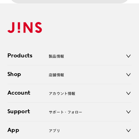
Products
製品情報
メガネ
Shop
店舗情報
サングラス
レンズ
店舗
コンタクトレンズ
Account
アカウント情報
オンラインショップ
老眼鏡
キッズ
マイページ／ログイン
Support
アクセサリー
サポート・フォロー
ログアウト
LINE公式アカウント
お知らせ
App
アプリ
よくあるご質問