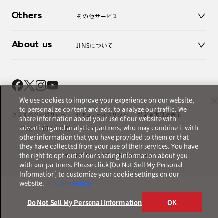
ご利用ガイド
JINSアプリ
お問い合わせ
Others
その他サービス
3D WEB試着
About us
JINSについて
レンズ交換
オンラインギフト
Magnify Life
価格案内
会社概要
採用情報
We use cookies to improve your experience on our website,
法人のお客様
to personalize content and ads, to analyze our traffic. We
出店について
プライバシーポリシー
セキュリティポリシー
特定商取引法表示
share information about your use of our website with
advertising and analytics partners, who may combine it with
薬機法に関する表記
サイトマップ
other information that you have provided to them or that
they have collected from your use of their services. You have
the right to opt-out of our sharing information about you
© JINS Inc. All Rights Reserved.
with our partners. Please click [Do Not Sell My Personal
Information] to customize your cookie settings on our
website.
Cookie Policy
Do Not Sell My Personal Information
OK