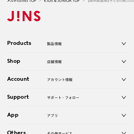
メガネのJINS TOP
KIDS & JUNIOR TOP
【眼科医監修】子どもの視力の
Products
製品情報
メガネ
Shop
店舗情報
サングラス
レンズ
店舗
コンタクトレンズ
Account
アカウント情報
オンラインショップ
老眼鏡
キッズ
マイページ／ログイン
Support
アクセサリー
サポート・フォロー
ログアウト
LINE公式アカウント
お知らせ
App
アプリ
よくあるご質問
ご利用ガイド
JINSアプリ
お問い合わせ
Others
その他サービス