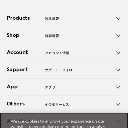
Products
製品情報
メガネ
Shop
店舗情報
サングラス
レンズ
店舗
コンタクトレンズ
Account
アカウント情報
オンラインショップ
老眼鏡
キッズ
マイページ／ログイン
Support
アクセサリー
サポート・フォロー
ログアウト
LINE公式アカウント
お知らせ
App
アプリ
よくあるご質問
ご利用ガイド
JINSアプリ
お問い合わせ
Others
その他サービス
3D WEB試着
About us
We use cookies to improve your experience on our
JINSについて
レンズ交換
website, to personalize content and ads, to analyze