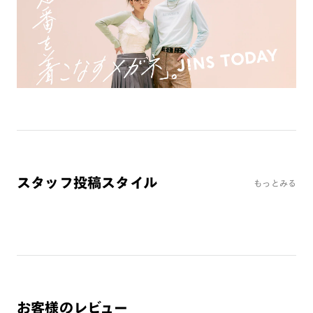
※オンラインショップで作成可能なレンズはショッピングカート内で表示され
るレンズに限ります。それ以外の対応レンズについてはJINS実店舗でお取り扱
いしております。
※注文時に【度つき】→【レンズ交換券を発行】をお選びのうえ、店頭にてオ
プションレンズ代金をお支払いください。（※一部レンズ交換不可の商品を
除きます。）
※お選び頂くフレームや度数によっては作成できない場合がございます。
※RIM限定の記載があるカラーレンズは商品名に＜R!M＞の記載があるフレー
ムのみの対応となります。
※詳しくは
レンズガイド
をご確認ください。
スタッフ投稿スタイル
もっとみる
よくある質問
Q
オンラインショップで遠近両用レンズ（累進レンズ）のメ
ガネを作成できますか？
A
オンラインショップで遠近両用レンズ（クリアレンズの
み）をご注文の場合、レンズ交換券を選択後に店舗にて度
つき対応可能です。
お客様のレビュー