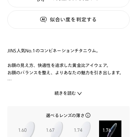
似合い度
を判定する
JINS人気No.1のコンビネーションチタニウム。
お顔の見え方、快適性を追求した黄金比アイウェア。
お顔のバランスを整え、よりあなたの魅力を引き出します。
細身のテンプルは、しなやかなフィット感をもたらすβチタン
続きを読む
製。
その上質な艶感と樹脂素材の彩りが調和した、オン＆オフ使え
る洗練のデザイン。
選べるレンズの薄さ
肌当たりのやさしいニッケルフリー※を採用。
※ISO 12870:2024(ISO規格:国際標準化機構が策定する国際
的な標準規格)