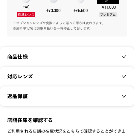
+¥0
+¥11,000
フロントは超軽量樹脂素材を採用し、必要最小限の厚みで設
+¥3,300
+¥5,500
標準レンズ
プレミアム
計。
軽やかで、長時間掛けてもストレスのない掛け心地をもたらし
※オプションレンズや度数によって選べる薄さは変わります。
※屈折率1.76はお取り扱いを一時停止しております。
ます。
商品仕様
商品名：
JINS Combination Titanium
対応レンズ
品番：
UUF-25S-204
サイズ：
クリアレンズ（常用・老眼鏡用）
50.2□20.0-148.0○38
返品保証
無敵コーティング
重さ：
12
g
重さについて
遠近レンズ
スタイル：
ウェリントン
JINS SCREEN
メガネの度数が合わなくなっても、
店舗在庫を確認する
シリーズ：
TODAY
可視光調光レンズ
ご購入から半年間、2回まで交換保証可能
性別：
UNISEX
ご利用される店舗の在庫状況をこちらで確認することができま
可視光調光UVダブルカットレンズ