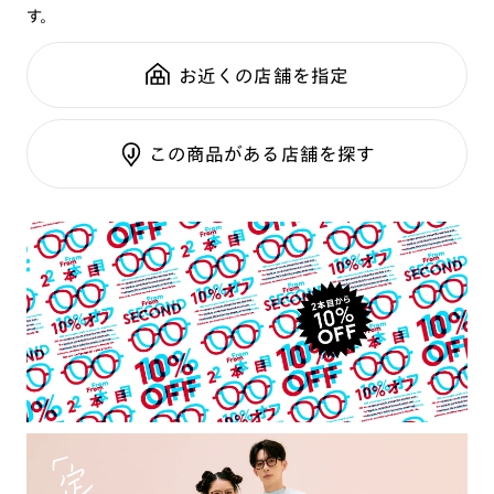
す。
鼻パッド：
クリングスタイプ
可視光調光SCREEN
全国の店舗で無料フィッティング
フレーム素材：
フロント：樹脂
調光レンズ
修理のご相談もいつでもお気軽に
お近くの店舗を指定
テンプル：チタン合金（βチタン）
調光UVダブルカット
調光SCREEN
ご利用ガイド
くもり止めレンズ
この商品がある店舗を探す
カラーレンズ：ダークカラー
カラーレンズ：ミディアムカラー
カラーレンズ：ライトカラー
カラーレンズ：トレンドカラー
コンシーラーカラー
コンシーラーカラーUVダブルカット
偏光レンズ
アクティブレンズ
UVダブルカットレンズ
JINS VIOLET+
ミラーレンズ