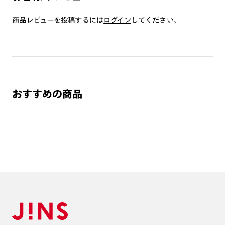
商品とレンズ交換券が届きましたらお近くのJINS店舗へご
持参ください。なお、特注レンズの為、後日お渡しとなり
商品レビューを投稿するには
ログイン
してください。
作成日数をいただきます。
ご注文の手順は以下をご参照ください。
1. カート画面内「レンズ選択へ」ボタンより「度つきレン
ズまたは店舗でレンズ作成」を選択
おすすめの商品
2. 遠近レンズより「遠近両用」を選択のうえ、購入手続き
画面へ
3. 「度数がわからない方・店舗でレンズ作成」を選択
※オプションレンズと組み合わせた遠近両用（累進）レンズはオンラインシ
ョップでご注文できません。
※フレームの天地幅は30mm以上推奨です。その他注意事項はレンズガイド
をご参照ください。
※JINS極上遠近レンズは追加料金22,000円（税込み）を頂戴いたします。
※単焦点レンズでレンズ交換券を選択の場合、店舗で遠近両用代5,500円
（税込み）を頂戴いたします。