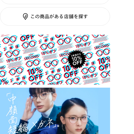
調光UVダブルカット
理のご相談もいつでもお気軽に
フレーム素材：
フロント：樹脂
調光SCREEN
テンプル：チタン合金（β
この商品がある店舗を探す
くもり止めレンズ
ご利用ガイド
チタン）
カラーレンズ：ダークカラー
カラーレンズ：ミディアムカラー
カラーレンズ：ライトカラー
カラーレンズ：トレンドカラー
コンシーラーカラー
コンシーラーカラーUVダブルカット
チークカラー
偏光レンズ
アクティブレンズ
UVダブルカットレンズ
JINS VIOLET+
ミラーレンズ
※オンラインショップで作成可能なレンズはショッピン
グカート内で表示されるレンズに限ります。それ以外の