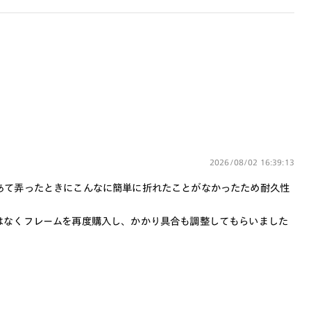
レンズ交換券を選択後に店舗にて度つき
対応可能です。
商品とレンズ交換券が届きましたらお近
くのJINS店舗へご持参ください。なお、
特注レンズの為、後日お渡しとなり作成
日数をいただきます。
ご注文の手順は以下をご参照ください。
1. カート画面内「レンズ選択へ」ボタン
2026/08/02 16:39:13
より「度つきレンズまたは店舗でレン
ズ作成」を選択
あて弄ったときにこんなに簡単に折れたことがなかったため耐久性
2. 遠近レンズより「遠近両用」を選択の
はなくフレームを再度購入し、かかり具合も調整してもらいました
うえ、購入手続き画面へ
3. 「度数がわからない方・店舗でレンズ
作成」を選択
※オプションレンズと組み合わせた遠近両用（累
進）レンズはオンラインショップでご注文できませ
ん。