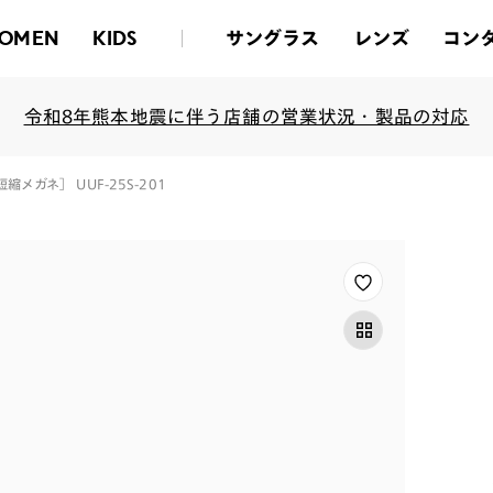
サングラス
レンズ
コン
OMEN
KIDS
令和8年熊本地震に伴う店舗の営業状況・製品の対応
顔面短縮メガネ］ UUF-25S-201