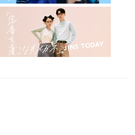
対応レンズについてはJINS実店舗でお取り扱いしてお
ります。
※注文時に【度つき】→【レンズ交換券を発行】をお選
びのうえ、店頭にてオプションレンズ代金をお支払い
ください。（※一部レンズ交換不可の商品を除きま
す。）
※お選び頂くフレームや度数によっては作成できない場
合がございます。
※RIM限定の記載があるカラーレンズは商品名に＜R!M
＞の記載があるフレームのみの対応となります。
※詳しくは
レンズガイド
をご確認ください。
よくある質問
Q
オンラインショップで遠近両用レンズ
（累進レンズ）のメガネを作成できます
か？
A
オンラインショップで遠近両用レンズ
（クリアレンズのみ）をご注文の場合、