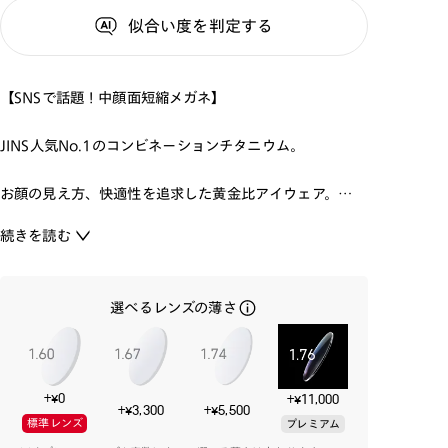
似合い度
を判定する
【SNSで話題！中顔面短縮メガネ】
JINS人気No.1のコンビネーションチタニウム。
お顔の見え方、快適性を追求した黄金比アイウェア。
お顔のバランスを整え、よりあなたの魅力を引き出しま
続きを読む
す。
細身のテンプルは、しなやかなフィット感をもたらすβ
選べるレンズの薄さ
チタン製。
その上質な艶感と樹脂素材の彩りが調和した、オン＆オ
フ使える洗練のデザイン。
肌当たりのやさしいニッケルフリー※を採用。
+¥0
+¥11,000
※ISO 12870:2024(ISO規格:国際標準化機構が策定する
+¥3,300
+¥5,500
標準レンズ
プレミアム
国際的な標準規格)