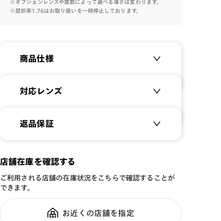
※オプションレンズや度数によって選べる薄さは変わります。
※屈折率1.76はお取り扱いを一時停止しております。
フロントは超軽量樹脂素材を採用し、必要最小限の厚み
で設計。
軽やかで、長時間掛けてもストレスのない掛け心地をもた
らします。
商品仕様
商品名：
JINS Combination
対応レンズ
Titanium ［中顔面短縮メ
ガネ］
クリアレンズ（常用・老眼鏡用）
返品保証
品番：
UUF-25S-201
無敵コーティング
サイズ：
51.2□20.0-148.0○43
遠近レンズ
重さ：
JINS SCREEN
12.5
g
重さについて
メガネの度数が合わなくなっても、
店舗在庫を確認する
ご購入から半年間、2回まで交換保
可視光調光レンズ
スタイル：
ボストン
ご利用される店舗の在庫状況をこちらで確認することが
証可能
可視光調光UVダブルカットレンズ
できます。
シリーズ：
TODAY
可視光調光SCREEN
性別：
UNISEX
調光レンズ
お近くの店舗を指定
全国の店舗で無料フィッティング修
鼻パッド：
クリングスタイプ