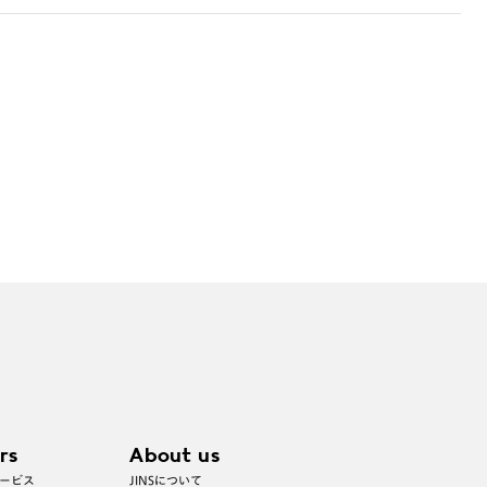
※フレームの天地幅は30mm以上推奨です。その他注
意事項はレンズガイドをご参照ください。
※JINS極上遠近レンズは追加料金22,000円（税込
み）を頂戴いたします。
※単焦点レンズでレンズ交換券を選択の場合、店舗
で遠近両用代5,500円（税込み）を頂戴いたしま
す。
rs
About us
ービス
JINSについて