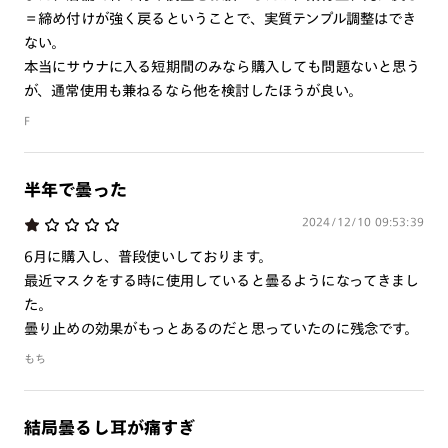
・サウナ浴室などの高温の環境下ではフレームが熱くなる場合
み）をご注文の場合、レンズ交換券を選択後に店舗にて度
＝締め付けが強く戻るということで、実質テンプル調整はでき
がありますのでご注意ください。
つき対応可能です。
ない。
・ご使用中に熱すぎると感じたり、痛みや違和感など、身体に
商品とレンズ交換券が届きましたらお近くのJINS店舗へご
本当にサウナに入る短期間のみなら購入しても問題ないと思う
異常を感じたときには直ちにご使用をおやめください。
持参ください。なお、特注レンズの為、後日お渡しとなり
が、通常使用も兼ねるなら他を検討したほうが良い。
・素材の特性上弾性があるため、かけ外しの際は両手でモダン
作成日数をいただきます。
F
(耳あて部分)を持って行ってください。
モダン(耳あて部分)以外を持って外す行為及び片手で外す行
ご注文の手順は以下をご参照ください。
為は、先端が顔や目に当たり怪我をする可能性があるため危険
半年で曇った
です。
1. カート画面内「レンズ選択へ」ボタンより「度つきレン
・テンプル(つる)を首に引っ掛けてご使用頂く場合は、メガネ
2024/12/10 09:53:39
ズまたは店舗でレンズ作成」を選択
の脱落にご注意ください。
6月に購入し、普段使いしております。
2. 遠近レンズより「遠近両用」を選択のうえ、購入手続き
石けんが付着した状態ではフレームが滑り易くなっておりま
最近マスクをする時に使用していると曇るようになってきまし
画面へ
すので、ご使用を控えてください。
た。
・保管の際はメガネの形状を保つため、必ず専用ケースに収納
3. 「度数がわからない方・店舗でレンズ作成」を選択
曇り止めの効果がもっとあるのだと思っていたのに残念です。
してください。
※オプションレンズと組み合わせた遠近両用（累進）レンズはオンラインシ
もち
テンプル(つる)が圧迫されると、変形や破損の恐れがありま
ョップでご注文できません。
す。
※フレームの天地幅は30mm以上推奨です。その他注意事項はレンズガイド
をご参照ください。
・素材の特性上、かけ心地の調整はできません。
結局曇るし耳が痛すぎ
※JINS極上遠近レンズは追加料金22,000円（税込み）を頂戴いたします。