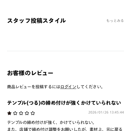
JINS VIOLET+
・レンズ、フレームにひび割れ、バリ、折れが生じた場合はご
ミラーレンズ
使用をおやめください。
・ご自身による分解、改造、変形は安全上又は性質上に問題が
スタッフ投稿スタイル
もっとみる
※オンラインショップで作成可能なレンズはショッピングカート内で表示され
生じますのでおやめください。
るレンズに限ります。それ以外の対応レンズについてはJINS実店舗でお取り扱
いしております。
・火気の近くに置かないでください。火傷や発火の恐れがあり
※注文時に【度つき】→【レンズ交換券を発行】をお選びのうえ、店頭にてオ
ます。
プションレンズ代金をお支払いください。（※一部レンズ交換不可の商品を
・小さなお子様の手に触れないようにしてください。
除きます。）
※お選び頂くフレームや度数によっては作成できない場合がございます。
・水やお湯の中に長時間浸したり、水分が付着した状態で放置
※RIM限定の記載があるカラーレンズは商品名に＜R!M＞の記載があるフレー
しないでください。
ムのみの対応となります。
・アルコールでの消毒は控えてください。
※詳しくは
レンズガイド
をご確認ください。
お客様のレビュー
・汚れが付着したときは速やかに水で洗い流し、メガネクロス
で拭いてください。
商品レビューを投稿するには
ログイン
してください。
・濡れた後は、柔らかい布で擦らずに軽く押さえるようにし
よくある質問
て、水分を取り除いてください。
テンプル(つる)の締め付けが強くかけていられない
・レンズ面を下に向けて置かないでください。
Q
オンラインショップで遠近両用レンズ（累進レンズ）のメ
・温泉でのご使用は控えてください。
2026/01/26 13:45:44
ガネを作成できますか？
・落としたり、硬いものと接触させると割れることがあるので
テンプルの締め付けが強く、かけていられない。
ご注意ください。
A
オンラインショップで遠近両用レンズ（クリアレンズの
また、店舗で締め付け調整をお願いしたが、素材上、元に戻る