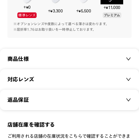
・全6型12種のラインアップ
+¥0
+¥11,000
・サウナマットをイメージしたパイル地のソフトケース付き
+¥3,300
+¥5,500
標準レンズ
プレミアム
※オンラインショップでの購入には、サービスケースに入れて
お届けいたします。
※オプションレンズや度数によって選べる薄さは変わります。
※屈折率1.76はお取り扱いを一時停止しております。
【サウナレンズについて】
屈折率：1.59
設計：単焦点（球面）
商品仕様
防曇タイプ：吸水タイプ（反射防止コートなし）
紫外線カット率：99％カット
耐熱温度：120℃
商品名：
JINS SAUNA
対応レンズ
度数範囲：SPH +4.00 ～ -8.00 CYL 0.00 ～ ±2.00
品番：
UUF-24S-007
※累進レンズ 作製不可
サイズ：
サウナレンズ（耐熱くもり止めレンズ）
46.1□21.0-159.0○40
※お渡しには7日間程日数を頂戴します。
返品保証
クリアレンズ（常用・老眼鏡用）
※お客様の度数により、お作りできない場合もございます。
重さ：
20
g
重さについて
無敵コーティング
スタイル：
ボストン
遠近レンズ
メガネの度数が合わなくなっても、
店舗在庫を確認する
シリーズ：
SCENE
■JINS SAUNAのオンラインショップでの購入方法
JINS SCREEN
ご購入から半年間、2回まで交換保証可能
性別：
UNISEX
ご利用される店舗の在庫状況をこちらで確認することができま
【サウナレンズで購入希望の方】
可視光調光レンズ