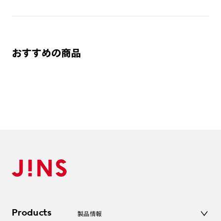
※曇り止めスプレーや、メガネクリーナーの併用は控えてくだ
さい。
※濡れた後は、柔らかい布で、擦らずに軽く押さえるようにし
て、水分を取り除いてください。
おすすめの商品
※レンズ面を下に向けて置かないでください。
※太陽や強い光を直視しないでください。
※見え方や使い方に慣れないうちは距離感が異なることがあり
ます。
運転・操縦や階段の上り下り等にご注意ください。
※通常使用の状態での有害な紫外線をカットします(紫外線カ
ット率99%)
業務用の紫外線保護メガネとしては使用しないでください。
※長時間水またはお湯に浸し続けないでください。
※水分が付着し、長時間そのまま放置され乾いてしまうと水跡
が取れなくなることがあります。
※タオルなど硬い布で拭かないでください。
※ポリカーボネートは、素材特性上耐薬品性が弱いので薬品・
化粧品等がレンズに付着しないように注意してください。
Products
製品情報