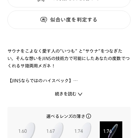
似合い度
を判定する
サウナをこよなく愛す人の“いつも” と“サウナ”をつなぎた
い。そんな想いをJINSの技術力で可能にしたあなたの度数でつ
くれるサ陸両用メガネ！
【JINSならではのハイスペック】
・耐熱温度120℃
続きを読む
・濡れても錆びにくいチタンパーツと弾力性のある高機能樹脂
素材で、頭部をしっかりホールドしながらも優しいかけ心地
・使わない時は首にかけておける、首掛け機能をプラス
選べるレンズの薄さ
・くもり止め加工を施した耐熱プラスチックレンズ(ポリカー
ボネート)を標準搭載
・あなたの度数にカスタマイズ※左右差・乱視にも対応