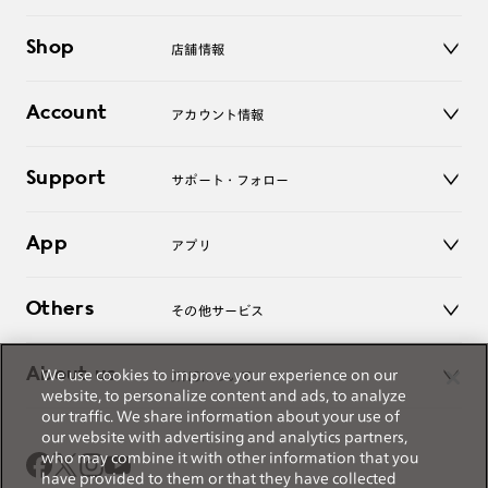
付着した場合は、すみやかに取り除いてください。
メガネ
※温度や湿度などの環境によっては曇ることがあります。曇っ
Shop
店舗情報
サングラス
た状態でのご使用はご注意ください。
レンズ
※反射防止コートはありませんので、レンズ表面裏面のぎらつ
店舗
コンタクトレンズ
きが気になることがあります。
Account
アカウント情報
オンラインショップ
老眼鏡
暗い場所での運転時に街灯や車のヘッドライトがレンズに写
キッズ
マイページ／ログイン
り込む場合がありますので、ご注意ください。
Support
アクセサリー
サポート・フォロー
ログアウト
LINE公式アカウント
お知らせ
App
アプリ
よくあるご質問
ご利用ガイド
JINSアプリ
お問い合わせ
Others
その他サービス
3D WEB試着
About us
We use cookies to improve your experience on our
JINSについて
レンズ交換
website, to personalize content and ads, to analyze
オンラインギフト
our traffic. We share information about your use of
Magnify Life
価格案内
our website with advertising and analytics partners,
会社概要
who may combine it with other information that you
採用情報
have provided to them or that they have collected