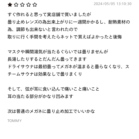
※単焦点レンズでレンズ交換券を選択の場合、店舗で遠近両用代5,500円
【付属ソフトケースについての注意】
2024/05/05 13:10:30
（税込み）を頂戴いたします。
※サウナ眼鏡専用のケースです。他の用途にはご使用にならな
すぐ作れると思って実店舗で買いましたが
いでください。
曇り止めレンズの為出来上がりに一週間かかるし、耐熱素材の
※小さなお子様の手に触れないようにしてください。
為、調節も出来ないと言われたので
※ケースでレンズを拭かないでください。キズが付いたり、レ
取りに行く手間を考えたらネットで買えばよかったと後悔
ンズのくもり低減性能が低下致します。レンズを拭く際は眼鏡
クロスを使用してください。
マスクや瞬間湯気が当たるぐらいでは曇りませんが
※眼鏡は水分を拭き取ってからケースに入れてください。
長湯したりするとだんだん曇ってきます
※ケースが濡れてしまった場合は、よく乾かしてご使用くださ
ドライサウナは最初曇ってメガネが温まると曇らなくなり、ス
い。濡れたまま他のものに長時間触れさせると色移りの可能性
チームサウナは効果なしで曇りまくり
があります。
※ケースは洗うことができます。洗濯機で洗濯する場合は、ネ
そして、弦が耳に食い込んで痛いこと痛いこと
ットに入れて洗濯してください。
耳の当たる部分がかなり凹みます
※ケース表面に毛玉や糸の飛び出しが見られた場合は、引っ張
らずにハサミで切ってください。
次は普通のメガネに曇り止め加工でいいかな
※オンラインショップでは配送のためハードケースを別途付属
TOMMY
いたします。
【レンズについての注意】