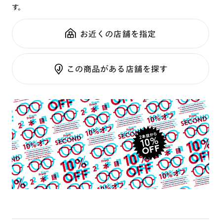
す。
鼻パッド：
フレーム一体型
レンズ選択画面で「度つきレンズまたは店舗でレンズ
可視光調光UVダブルカットレンズ
全国の店舗で無料フィッティング
作成」もしくは「度なしレンズ」を選択後、「サウナ
フレーム素材：
フロント：樹脂
可視光調光SCREEN
修理のご相談もいつでもお気軽に
お近くの店舗を指定
レンズ +0円」を選択ください。
テンプル：樹脂
調光レンズ
調光UVダブルカット
【サウナレンズ以外で購入希望の方】
ご利用ガイド
調光SCREEN
この商品がある店舗を探す
レンズ選択画面で「度つきレンズまたは店舗でレンズ
くもり止めレンズ
作成」もしくは「度なしレンズ」を選択後、ご希望の
カラーレンズ：ダークカラー
レンズを選択ください。
カラーレンズ：ミディアムカラー
価格はフレーム代金にレンズ代金が加算されます。
カラーレンズ：ライトカラー
カラーレンズ：トレンドカラー
コンシーラーカラー
【使用上の注意(メガネ)】
コンシーラーカラーUVダブルカット
・耐熱上限120℃を超える環境下でのご使用は、安全上又は性
質上に問題が生じますのでおやめください。
チークカラー
・ご使用中に頭痛やめまい、ゆがみ、又はメガネが合わないな
偏光レンズ
ど、異常を感じたときは直ちにご使用をおやめください。
アクティブレンズ
・肌に合わないときはご使用を中止して、医師に相談してくだ
UVダブルカットレンズ
さい。