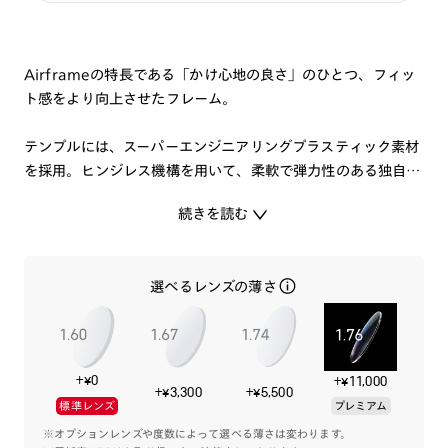
Airframeの特長である「かけ心地の良さ」のひとつ、フィッ
ト感をより向上させたフレーム。
テンプルには、スーパーエンジニアリングプラスティック素材
を採用。ヒンジレス機構を用いて、柔軟で弾力性のある独自の
テンプルに設計し、頭部を包み込む特殊な形状に仕上げまし
続きを読む
た。
適度なフィット感とずれにくさを両立しています。
全体形状から細部のディティールにもこだわり、ヒンジレス機
選べるレンズの薄さ
構をもちながら一般のメガネとほぼ変わらない、自然な外観
に。
細かい調整が可能なクリングスの鼻パッドには、シリコン素材
を採用。メガネが下に落ちてくることを防ぎます。
+¥0
+¥11,000
+¥3,300
+¥5,500
標準レンズ
プレミアム
ベーシックカラーのラインアップで、お仕事でもプライベート
でも快適にかけて頂けるメガネです。
※オプションレンズや度数によって選べる薄さは変わります。