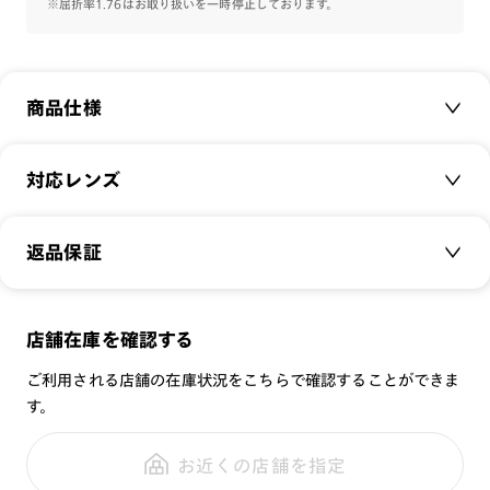
※屈折率1.76はお取り扱いを一時停止しております。
※こちらの商品のカラー・柄によっては個体差がございます。
その他のAirframeはこちら⇒
【Airframe】
商品仕様
商品名：
Airframe Hingeless
対応レンズ
品番：
UUF-23S-050
サイズ：
クリアレンズ（常用・老眼鏡用）
54□17-148○37
返品保証
無敵コーティング
重さ：
13
g
重さについて
遠近レンズ
スタイル：
JINS SCREEN
メガネの度数が合わなくなっても、
店舗在庫を確認する
シリーズ：
可視光調光レンズ
ご購入から半年間、2回まで交換保証可能
性別：
ご利用される店舗の在庫状況をこちらで確認することができま
可視光調光UVダブルカットレンズ
す。
鼻パッド：
可視光調光SCREEN
全国の店舗で無料フィッティング
フレーム素材：
フロント：
調光レンズ
修理のご相談もいつでもお気軽に
お近くの店舗を指定
テンプル：
調光UVダブルカット