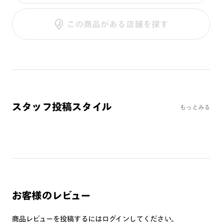
調光SCREEN
ご利用ガイド
くもり止めレンズ
この商品がある店舗を探す
カラーレンズ：ダークカラー
カラーレンズ：ミディアムカラー
カラーレンズ：ライトカラー
カラーレンズ：トレンドカラー
コンシーラーカラー
コンシーラーカラーUVダブルカット
スタッフ投稿スタイル
もっとみる
偏光レンズ
アクティブレンズ
UVダブルカットレンズ
JINS VIOLET+
ミラーレンズ
※オンラインショップで作成可能なレンズはショッピングカート内で表示され
お客様のレビュー
るレンズに限ります。それ以外の対応レンズについてはJINS実店舗でお取り扱
いしております。
※注文時に【度つき】→【レンズ交換券を発行】をお選びのうえ、店頭にてオ
商品レビューを投稿するには
ログイン
してください。