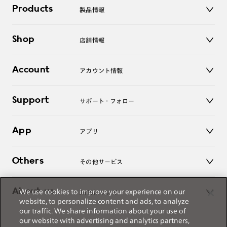
ご注文の手順は以下をご参照ください。
Products
製品情報
メガネ
1. カート画面内「レンズ選択へ」ボタンより「度つきレン
Shop
店舗情報
サングラス
ズまたは店舗でレンズ作成」を選択
レンズ
2. 遠近レンズより「遠近両用」を選択のうえ、購入手続き
店舗
コンタクトレンズ
Account
アカウント情報
画面へ
オンラインショップ
老眼鏡
キッズ
3. 「度数がわからない方・店舗でレンズ作成」を選択
マイページ／ログイン
Support
アクセサリー
サポート・フォロー
ログアウト
※オプションレンズと組み合わせた遠近両用（累進）レンズはオンラインシ
ョップでご注文できません。
LINE公式アカウント
お知らせ
※フレームの天地幅は30mm以上推奨です。その他注意事項はレンズガイド
App
アプリ
をご参照ください。
よくあるご質問
※JINS極上遠近レンズは追加料金22,000円（税込み）を頂戴いたします。
ご利用ガイド
JINSアプリ
※単焦点レンズでレンズ交換券を選択の場合、店舗で遠近両用代5,500円
お問い合わせ
Others
その他サービス
（税込み）を頂戴いたします。
3D WEB試着
About us
We use cookies to improve your experience on our
JINSについて
レンズ交換
website, to personalize content and ads, to analyze
オンラインギフト
our traffic. We share information about your use of
Magnify Life
価格案内
our website with advertising and analytics partners,
会社概要