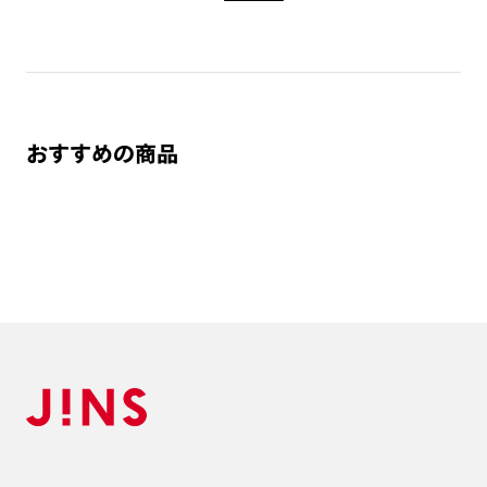
プションレンズ代金をお支払いください。（※一部レンズ交換不可の商品を
除きます。）
※お選び頂くフレームや度数によっては作成できない場合がございます。
※RIM限定の記載があるカラーレンズは商品名に＜R!M＞の記載があるフレー
ムのみの対応となります。
※詳しくは
レンズガイド
をご確認ください。
おすすめの商品
よくある質問
Q
オンラインショップで遠近両用レンズ（累進レンズ）のメ
ガネを作成できますか？
A
オンラインショップで遠近両用レンズ（クリアレンズの
み）をご注文の場合、レンズ交換券を選択後に店舗にて度
つき対応可能です。
商品とレンズ交換券が届きましたらお近くのJINS店舗へご
持参ください。なお、特注レンズの為、後日お渡しとなり
作成日数をいただきます。