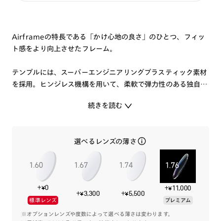
Airframeの特長である「かけ心地の良さ」のひとつ、フィッ
ト感をより向上させたフレーム。
テンプルには、スーパーエンジニアリングプラスティック素材
を採用。ヒンジレス機構を用いて、柔軟で弾力性のある独自の
テンプルに設計し、頭部を包み込む特殊な形状に仕上げまし
続きを読む
た。
適度なフィット感とずれにくさを両立しています。
全体形状から細部のディティールにもこだわり、ヒンジレス機
選べるレンズの薄さ
構をもちながら一般のメガネとほぼ変わらない、自然な外観
に。
安定性のある固定式の鼻パッドには、シリコン素材を採用。メ
ガネが下に落ちてくることを防ぎます。
+¥0
+¥11,000
+¥3,300
+¥5,500
標準レンズ
プレミアム
ベーシックカラーのラインアップで、お仕事でもプライベート
でも快適にかけて頂けるメガネです。
※オプションレンズや度数によって選べる薄さは変わります。