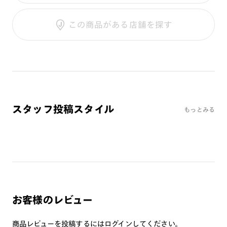
調光SCREEN
ご利用ガイド
くもり止めレンズ
この商品がある店舗を探す
カラーレンズ：ダークカラー
カラーレンズ：ミディアムカラー
カラーレンズ：ライトカラー
カラーレンズ：トレンドカラー
コンシーラーカラー
コンシーラーカラーUVダブルカット
スタッフ投稿スタイル
もっとみる
チークカラー
偏光レンズ
アクティブレンズ
UVダブルカットレンズ
JINS VIOLET+
ミラーレンズ
お客様のレビュー
※オンラインショップで作成可能なレンズはショッピングカート内で表示され
るレンズに限ります。それ以外の対応レンズについてはJINS実店舗でお取り扱
商品レビューを投稿するには
いしております。
ログイン
してください。