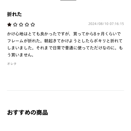
※注文時に【度つき】→【レンズ交換券を発行】をお選びのうえ、店頭にてオ
プションレンズ代金をお支払いください。（※一部レンズ交換不可の商品を
除きます。）
折れた
※お選び頂くフレームや度数によっては作成できない場合がございます。
2024/08/10 07:16:15
※RIM限定の記載があるカラーレンズは商品名に＜R!M＞の記載があるフレー
ムのみの対応となります。
かけ心地はとても良かったですが、買ってから8ヶ月くらいで
※詳しくは
レンズガイド
をご確認ください。
フレームが折れた。朝起きてかけようとしたらポキリと折れて
しまいました。それまで日常で普通に使ってただけなのに。も
う買いません。
よくある質問
オレタ
Q
オンラインショップで遠近両用レンズ（累進レンズ）のメ
ガネを作成できますか？
A
オンラインショップで遠近両用レンズ（クリアレンズの
み）をご注文の場合、レンズ交換券を選択後に店舗にて度
つき対応可能です。
おすすめの商品
商品とレンズ交換券が届きましたらお近くのJINS店舗へご
持参ください。なお、特注レンズの為、後日お渡しとなり
作成日数をいただきます。