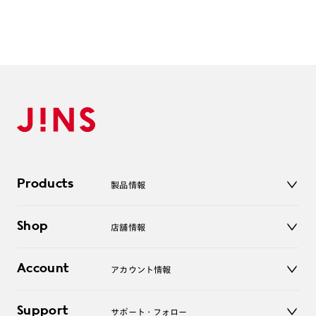
ご注文の手順は以下をご参照ください。
1. カート画面内「レンズ選択へ」ボタンより「度つきレン
ズまたは店舗でレンズ作成」を選択
2. 遠近レンズより「遠近両用」を選択のうえ、購入手続き
画面へ
3. 「度数がわからない方・店舗でレンズ作成」を選択
※オプションレンズと組み合わせた遠近両用（累進）レンズはオンラインシ
ョップでご注文できません。
Products
製品情報
※フレームの天地幅は30mm以上推奨です。その他注意事項はレンズガイド
をご参照ください。
メガネ
※JINS極上遠近レンズは追加料金22,000円（税込み）を頂戴いたします。
Shop
店舗情報
サングラス
※単焦点レンズでレンズ交換券を選択の場合、店舗で遠近両用代5,500円
（税込み）を頂戴いたします。
レンズ
店舗
コンタクトレンズ
Account
アカウント情報
オンラインショップ
老眼鏡
キッズ
マイページ／ログイン
Support
アクセサリー
サポート・フォロー
ログアウト