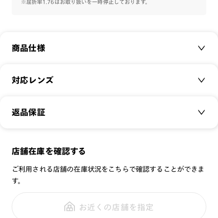
※屈折率1.76はお取り扱いを一時停止しております。
※こちらの商品のカラー・柄によっては個体差がございます。
商品仕様
その他のAirframeはこちら⇒
【Airframe】
商品名：
Airframe Hingeless
対応レンズ
品番：
UUF-23S-046
サイズ：
クリアレンズ（常用・老眼鏡用）
48□18-148○41
返品保証
無敵コーティング
重さ：
12
g
重さについて
遠近レンズ
スタイル：
JINS SCREEN
メガネの度数が合わなくなっても、
店舗在庫を確認する
シリーズ：
可視光調光レンズ
ご購入から半年間、2回まで交換保証可能
性別：
ご利用される店舗の在庫状況をこちらで確認することができま
可視光調光UVダブルカットレンズ
す。
鼻パッド：
可視光調光SCREEN
全国の店舗で無料フィッティング
フレーム素材：
フロント：
調光レンズ
修理のご相談もいつでもお気軽に
お近くの店舗を指定
テンプル：
調光UVダブルカット