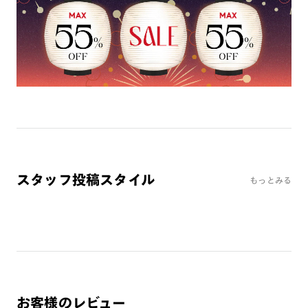
ミラーレンズ
※オンラインショップで作成可能なレンズはショッピングカート内で表示され
るレンズに限ります。それ以外の対応レンズについてはJINS実店舗でお取り扱
いしております。
※注文時に【度つき】→【レンズ交換券を発行】をお選びのうえ、店頭にてオ
プションレンズ代金をお支払いください。（※一部レンズ交換不可の商品を
除きます。）
※お選び頂くフレームや度数によっては作成できない場合がございます。
※RIM限定の記載があるカラーレンズは商品名に＜R!M＞の記載があるフレー
ムのみの対応となります。
※詳しくは
レンズガイド
をご確認ください。
スタッフ投稿スタイル
もっとみる
よくある質問
Q
オンラインショップで遠近両用レンズ（累進レンズ）のメ
ガネを作成できますか？
A
オンラインショップで遠近両用レンズ（クリアレンズの
み）をご注文の場合、レンズ交換券を選択後に店舗にて度
お客様のレビュー