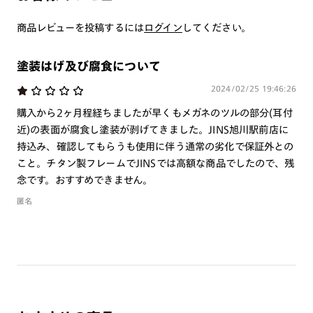
つき対応可能です。
商品とレンズ交換券が届きましたらお近くのJINS店舗へご
商品レビューを投稿するには
ログイン
してください。
持参ください。なお、特注レンズの為、後日お渡しとなり
作成日数をいただきます。
塗装はげ及び腐食について
2024/02/25 19:46:26
ご注文の手順は以下をご参照ください。
購入から2ヶ月程経ちましたが早くもメガネのツルの部分(耳付
1. カート画面内「レンズ選択へ」ボタンより「度つきレン
近)の表面が腐食し塗装が剥げてきました。JINS旭川駅前店に
ズまたは店舗でレンズ作成」を選択
持込み、確認してもらうも使用に伴う通常の劣化で保証外との
こと。チタン製フレームでJINSでは高額な商品でしたので、残
2. 遠近レンズより「遠近両用」を選択のうえ、購入手続き
念です。おすすめできません。
画面へ
匿名
3. 「度数がわからない方・店舗でレンズ作成」を選択
※オプションレンズと組み合わせた遠近両用（累進）レンズはオンラインシ
ョップでご注文できません。
※フレームの天地幅は30mm以上推奨です。その他注意事項はレンズガイド
をご参照ください。
※JINS極上遠近レンズは追加料金22,000円（税込み）を頂戴いたします。
※単焦点レンズでレンズ交換券を選択の場合、店舗で遠近両用代5,500円
（税込み）を頂戴いたします。