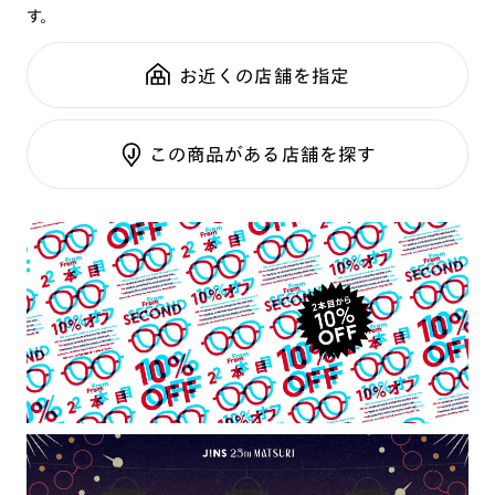
す。
鼻パッド：
クリングスタイプ
可視光調光SCREEN
全国の店舗で無料フィッティング
フレーム素材：
フロント：樹脂
調光レンズ
修理のご相談もいつでもお気軽に
お近くの店舗を指定
テンプル：チタン合金（βチタン）
調光UVダブルカット
調光SCREEN
ご利用ガイド
くもり止めレンズ
この商品がある店舗を探す
カラーレンズ：ダークカラー
カラーレンズ：ミディアムカラー
カラーレンズ：ライトカラー
カラーレンズ：トレンドカラー
コンシーラーカラー
コンシーラーカラーUVダブルカット
チークカラー
偏光レンズ
アクティブレンズ
UVダブルカットレンズ
JINS VIOLET+