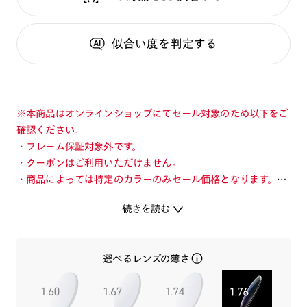
似合い度
を判定する
※本商品はオンラインショップにてセール対象のため以下をご
確認ください。
・フレーム保証対象外です。
・クーポンはご利用いただけません。
・商品によっては特定のカラーのみセール価格となります。カ
ラーを切り替えてご確認ください。
続きを読む
・店舗とオンラインショップで価格が異なる場合があります。
・店舗在庫ボタンを選択している際は通常価格となります。店
舗でご購入の場合は店頭価格をご確認ください。
選べるレンズの薄さ
長く使えるシンプルなデザイン性と快適なかけ心地のコンビネ
ーションフレーム。