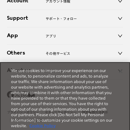
Account
アカウント情報
オンラインショップ
老眼鏡
キッズ
マイページ／ログイン
Support
アクセサリー
サポート・フォロー
ログアウト
LINE公式アカウント
お知らせ
App
アプリ
よくあるご質問
ご利用ガイド
JINSアプリ
お問い合わせ
Others
その他サービス
3D WEB試着
About us
We use cookies to improve your experience on our
JINSについて
レンズ交換
website, to personalize content and ads, to analyze
オンラインギフト
our traffic. We share information about your use of
Magnify Life
価格案内
our website with advertising and analytics partners,
会社概要
who may combine it with other information that you
採用情報
have provided to them or that they have collected
法人のお客様
from your use of their services. You have the right to
opt-out of our sharing information about you with
出店について
プライバシーポリシー
セキュリティポリシー
特定商取引法表示
our partners. Please click [Do Not Sell My Personal
Information] to customize your cookie settings on our
薬機法に関する表記
サイトマップ
website.
Cookie Policy