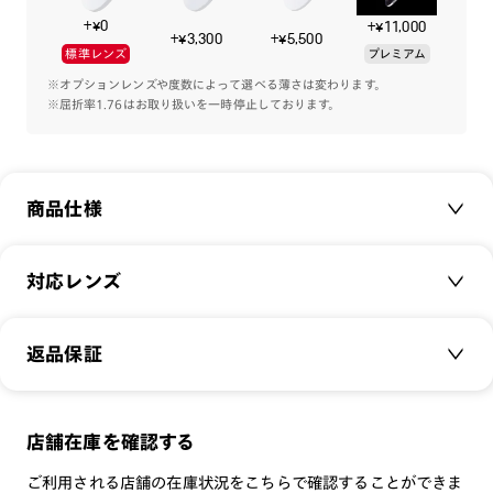
+¥0
+¥11,000
ジャストサイズで掛けられる大きさと、落ち着いたカラーリン
+¥3,300
+¥5,500
標準レンズ
プレミアム
グのフロント。軽量樹脂とβチタンでかけ心地を担保しまし
た。
※オプションレンズや度数によって選べる薄さは変わります。
※屈折率1.76はお取り扱いを一時停止しております。
デザインと機能面を合わせたON/OFF問わずにお使いいただけ
るメガネです。
※こちらの商品のカラー・柄によっては個体差がございます。
商品仕様
※鼻パッドの仕様変更により、画像と違う形状の鼻パッドで作
成する場合がございます。
ご了承ください。
商品名：
Combination Titanium
対応レンズ
品番：
UUF-22A-077
サイズ：
クリアレンズ（常用・老眼鏡用）
48.3□23.0-143.0○42
返品保証
無敵コーティング
重さ：
14
g
重さについて
遠近レンズ
スタイル：
ボストン
JINS SCREEN
メガネの度数が合わなくなっても、
店舗在庫を確認する
シリーズ：
TODAY
可視光調光レンズ
ご購入から半年間、2回まで交換保証可能
性別：
UNISEX
ご利用される店舗の在庫状況をこちらで確認することができま
可視光調光UVダブルカットレンズ