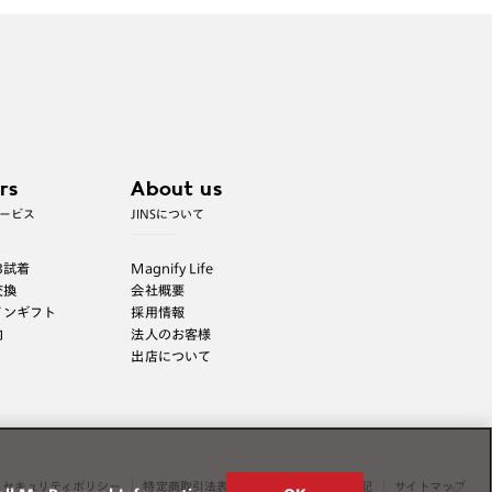
※JINS極上遠近レンズは追加料金22,000円（税込
み）を頂戴いたします。
※単焦点レンズでレンズ交換券を選択の場合、店舗
で遠近両用代5,500円（税込み）を頂戴いたしま
す。
rs
About us
ービス
JINSについて
B試着
Magnify Life
交換
会社概要
インギフト
採用情報
内
法人のお客様
出店について
セキュリティポリシー
特定商取引法表示
薬機法に関する表記
サイトマップ