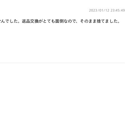
商品とレンズ交換券が届きましたらお近
くのJINS店舗へご持参ください。なお、
2023/01/12 23:45:49
特注レンズの為、後日お渡しとなり作成
せんでした。返品交換がとても面倒なので、そのまま捨てました。
日数をいただきます。
ご注文の手順は以下をご参照ください。
1. カート画面内「レンズ選択へ」ボタン
より「度つきレンズまたは店舗でレン
ズ作成」を選択
2. 遠近レンズより「遠近両用」を選択の
うえ、購入手続き画面へ
3. 「度数がわからない方・店舗でレンズ
作成」を選択
※オプションレンズと組み合わせた遠近両用（累
進）レンズはオンラインショップでご注文できませ
ん。
※フレームの天地幅は30mm以上推奨です。その他注
意事項はレンズガイドをご参照ください。