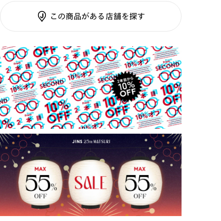
チタン）
調光SCREEN
この商品がある店舗を探す
くもり止めレンズ
ご利用ガイド
カラーレンズ：ダークカラー
カラーレンズ：ミディアムカラー
カラーレンズ：ライトカラー
カラーレンズ：トレンドカラー
コンシーラーカラー
コンシーラーカラーUVダブルカット
偏光レンズ
アクティブレンズ
UVダブルカットレンズ
JINS VIOLET+
ミラーレンズ
※オンラインショップで作成可能なレンズはショッピン
グカート内で表示されるレンズに限ります。それ以外の
対応レンズについてはJINS実店舗でお取り扱いしてお
ります。
※注文時に【度つき】→【レンズ交換券を発行】をお選