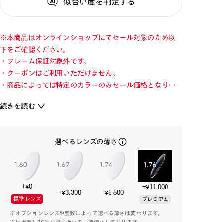
似合い度
を判定する
※本商品はオンラインショップにてセール対象のため以
下をご確認ください。
・フレーム保証対象外です。
・クーポンはご利用いただけません。
・商品によっては特定のカラーのみセール価格となりま
す。カラーを切り替えてご確認ください。
続きを読む
・店舗とオンラインショップで価格が異なる場合があり
ます。
・店舗在庫ボタンを選択している際は通常価格となりま
選べるレンズの薄さ
す。店舗でご購入の場合は店頭価格をご確認ください。
長く使えるシンプルなデザイン性と快適なかけ心地のコ
ンビネーションフレーム。
+¥0
+¥11,000
+¥3,300
+¥5,500
標準レンズ
プレミアム
ジャストサイズで掛けられる大きさと、落ち着いたカラ
※オプションレンズや度数によって選べる薄さは変わります。
ーリングのフロント。軽量樹脂とβチタンでかけ心地を担
※屈折率1.76はお取り扱いを一時停止しております。