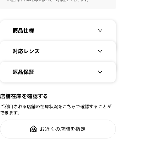
保しました。
デザインと機能面を合わせたON/OFF問わずにお使いい
ただけるメガネです。
商品仕様
※こちらの商品のカラー・柄によっては個体差がござい
ます。
※鼻パッドの仕様変更により、画像と違う形状の鼻パッド
商品名：
Combination Titanium
対応レンズ
で作成する場合がございます。
品番：
UUF-22A-075
ご了承ください。
サイズ：
クリアレンズ（常用・老眼鏡用）
51.1□18.5-143.0○35
返品保証
無敵コーティング
重さ：
13
g
重さについて
遠近レンズ
スタイル：
ウェリントン
JINS SCREEN
メガネの度数が合わなくなっても、
店舗在庫を確認する
シリーズ：
TODAY
ご購入から半年間、2回まで交換保
可視光調光レンズ
ご利用される店舗の在庫状況をこちらで確認することが
性別：
UNISEX
証可能
可視光調光UVダブルカットレンズ
できます。
鼻パッド：
クリングスタイプ
可視光調光SCREEN
フレーム素材：
フロント：樹脂
調光レンズ
お近くの店舗を指定
全国の店舗で無料フィッティング修
テンプル：チタン合金（β
調光UVダブルカット
理のご相談もいつでもお気軽に