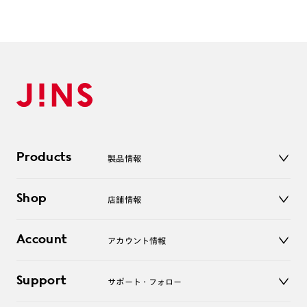
・本製品を使用中に見え方の違和感・頭痛・体調不良等が生じ
た場合は直ちに使用を中止し、医師にご相談下さい。
・フレーム形状の特性上作成いただけない度数がございます。
単焦点レンズ S面C面合算:-9.00以上/ S：+度数作成不可
累 進レンズ S：+度数はすべて作成不可
※鼻パッドの仕様変更により、画像と違う形状の鼻パッドで作
成する場合がございます。
Products
製品情報
ご了承ください。
メガネ
Shop
店舗情報
特集ページはこちら⇒
【JINS Switch】
サングラス
レンズ
店舗
コンタクトレンズ
Account
アカウント情報
オンラインショップ
老眼鏡
キッズ
マイページ／ログイン
Support
アクセサリー
サポート・フォロー
ログアウト
LINE公式アカウント