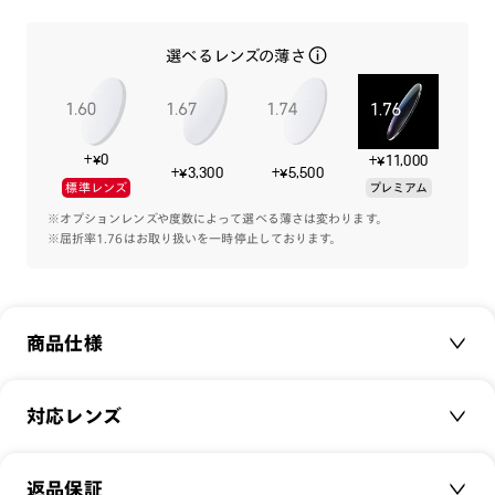
上品で掛けやすいデザインに、薄くて軽いワンシートプレート
選べるレンズの薄さ
を組み合わせました。
機能と共に、ファッション性にもこだわる方にオススメの1本
です。
+¥0
+¥11,000
専用のプレートケースが付属します。
+¥3,300
+¥5,500
標準レンズ
プレミアム
※オプションレンズや度数によって選べる薄さは変わります。
※屈折率1.76はお取り扱いを一時停止しております。
-カラーレンズプレート-
[紫外線透過率]
0.1%以下
[可視光線透過率]
商品仕様
COLOR 82：71%
COLOR 86：37%
COLOR 94：28%
商品名：
JINS Switch Slim Combi
対応レンズ
品番：
UUF-22A-001
注意事項
サイズ：
クリアレンズ（常用・老眼鏡用）
49.4□21.0-152.0○45
※本製品はプレートとフレームのセット商品です。プレートの
返品保証