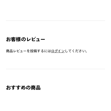
・本製品は磁石を使用しています。心臓ペースメーカーや電気
で作動する体内埋め込み装置などの医療機器を装着している方
は、使用しないで下さい。また、これらを装着している人に本
製品を近づけないで下さい。
・薄暮または夜間時における運転および路上で使用しないで下
さい。
お客様のレビュー
・溶接などの遮光レンズとして使用しないで下さい。
・強い衝撃から顔や目を保護するものではありません。
商品レビューを投稿するには
ログイン
してください。
・本製品はプレートが着脱可能な構造になっています。強い風
が当たる場合や、衝撃・振動・ひねりが加わる場合等は脱落の
可能性があるため、ご使用をお控え下さい。
・かける時、外す時は両手で丁寧に行って下さい。片手で行う
とプレートが外れる恐れがあります。
・テンプルの開閉はプレートを外した状態で行って下さい。
おすすめの商品
・高温の場所で使用・保管をしないで下さい。
・金属のような硬いものとの接触は、傷の原因となるため避け
て下さい。
・レンズ交換はできません。