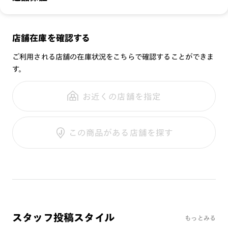
無敵コーティング
みの販売は行っておりませんのでご注意下さい。他の品番のプ
重さ：
15
g
重さについて
UVダブルカットレンズ
レートとの互換性はございません。
スタイル：
ボストン
※本体にカラーレンズを入れ、サングラスプレートを併用した
メガネの度数が合わなくなっても、
店舗在庫を確認する
シリーズ：
SCENE
※オンラインショップで作成可能なレンズはショッピングカート内で表示され
場合、可視光線透過率が下がり、信号機の色等が判断しづらく
ご購入から半年間、2回まで交換保証可能
るレンズに限ります。それ以外の対応レンズについてはJINS実店舗でお取り扱
性別：
UNISEX
なる可能性がございます。その為、透明なレンズのみ選択可能
ご利用される店舗の在庫状況をこちらで確認することができま
いしております。
になっております。
※注文時に【度つき】→【レンズ交換券を発行】をお選びのうえ、店頭にてオ
す。
鼻パッド：
クリングスタイプ
プションレンズ代金をお支払いください。（※一部レンズ交換不可の商品を
※プレートを装着したままケースに収納すると、フレームが傷
全国の店舗で無料フィッティング
除きます。）
フレーム素材：
フロント：樹脂
つく恐れがあります。プレートの収納は専用ケースをご利用く
修理のご相談もいつでもお気軽に
※お選び頂くフレームや度数によっては作成できない場合がございます。
お近くの店舗を指定
テンプル：メタル
ださい。
※RIM限定の記載があるカラーレンズは商品名に＜R!M＞の記載があるフレー
ムのみの対応となります。
※専用ケースの開口部に生地の破れや破損が生じた場合はご使
※詳しくは
レンズガイド
をご確認ください。
ご利用ガイド
用を中止してください。
この商品がある店舗を探す
内部の金属パーツによりケガをする恐れがあります。
※店頭で＋3300円（税込）でUVダブルカットレンズへ、＋
5500円（税込）で累進レンズへの交換が可能です。
お客様の度数によっては作成できない場合がございます。
※レンズ度数により、フレームとプレートに隙間が生じる場合
がございます。
スタッフ投稿スタイル
もっとみる
プレートについて