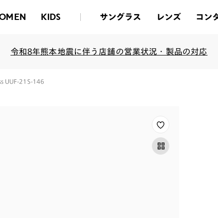
サングラス
レンズ
コン
OMEN
KIDS
令和8年熊本地震に伴う店舗の営業状況・製品の対応
s UUF-21S-146