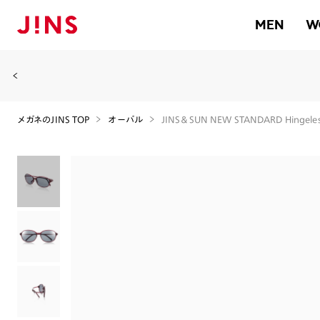
MEN
W
メガネのJINS TOP
オーバル
JINS＆SUN NEW STANDARD Hingeles