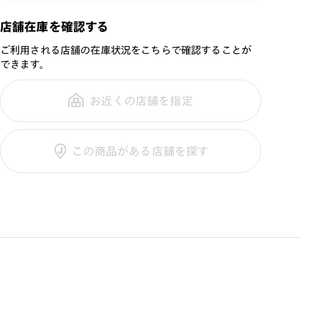
TPOを問わないフロントデザイン。
商品名：
JINS＆SUN NEW
さらに withマスクを見据えたライトカラーレンズで誰も
店舗在庫を確認する
STANDARD Hingeless
がかけやすい1本に仕上げました。
ご利用される店舗の在庫状況をこちらで確認することが
品番：
UUF-21S-146
できます。
海外の郵便物をデザインモチーフにしたフラップケース
サイズ：
56□16-153○42
と専用セリートが付属します。
重さ：
15
g
重さについて
お近くの店舗を指定
※付属ケースの切替により、画像のケースと違うカラーで
スタイル：
オーバル
届く場合がございます。
シリーズ：
サングラス
この商品がある店舗を探す
性別：
WOMEN
[紫外線透過率]
鼻パッド：
フレーム一体型
0.1%以下
フレーム素材：
フロント：樹脂
テンプル：樹脂
[可視光線透過率]
COLOR 102（カラーレンズ）：74%
COLOR 276（ドライブレンズ）：32%
COLOR 386（偏光レンズ）：13%