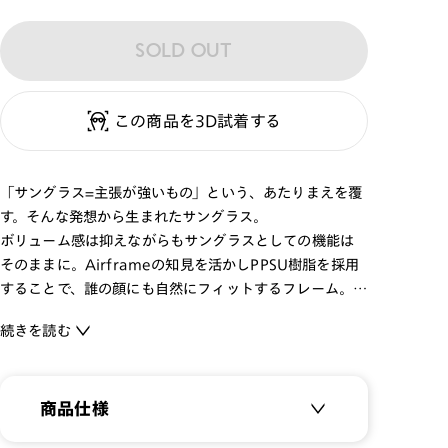
SOLD OUT
この商品を3D試着する
「サングラス=主張が強いもの」という、あたりまえを覆
す。そんな発想から生まれたサングラス。
ボリューム感は抑えながらもサングラスとしての機能は
そのままに。Airframeの知見を活かしPPSU樹脂を採用
することで、誰の顔にも自然にフィットするフレーム。
続きを読む
包み込まれるようなフィット感を追求したヒンジレスフ
レーム。
ナチュラルで落ち着いた印象を与えるシェイプと、空気
商品仕様
のようなかけ心地を実現するスーパーエンジニアプラス
チック素材PPSUを採用し、メガネ感覚でかけられる、