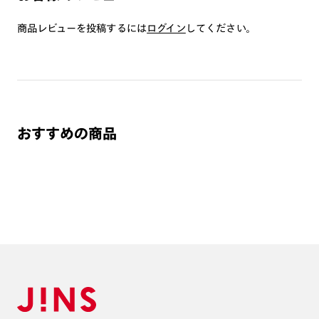
つき対応可能です。
商品とレンズ交換券が届きましたらお近くのJINS店舗へご
商品レビューを投稿するには
ログイン
してください。
持参ください。なお、特注レンズの為、後日お渡しとなり
作成日数をいただきます。
ご注文の手順は以下をご参照ください。
1. カート画面内「レンズ選択へ」ボタンより「度つきレン
おすすめの商品
ズまたは店舗でレンズ作成」を選択
2. 遠近レンズより「遠近両用」を選択のうえ、購入手続き
画面へ
3. 「度数がわからない方・店舗でレンズ作成」を選択
※オプションレンズと組み合わせた遠近両用（累進）レンズはオンラインシ
ョップでご注文できません。
※フレームの天地幅は30mm以上推奨です。その他注意事項はレンズガイド
をご参照ください。
※JINS極上遠近レンズは追加料金22,000円（税込み）を頂戴いたします。
※単焦点レンズでレンズ交換券を選択の場合、店舗で遠近両用代5,500円
（税込み）を頂戴いたします。