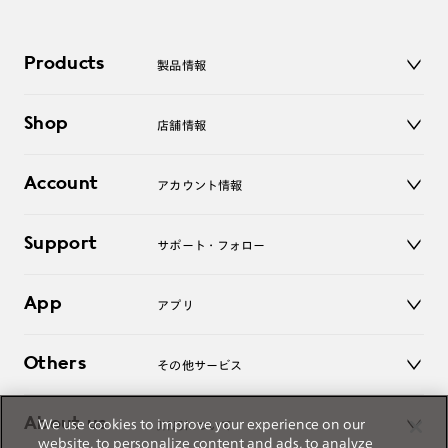
Products
製品情報
メガネ
Shop
店舗情報
サングラス
レンズ
店舗
コンタクトレンズ
Account
アカウント情報
オンラインショップ
老眼鏡
キッズ
マイページ／ログイン
Support
アクセサリー
サポート・フォロー
ログアウト
LINE公式アカウント
お知らせ
App
アプリ
よくあるご質問
ご利用ガイド
JINSアプリ
お問い合わせ
Others
その他サービス
3D WEB試着
About us
We use cookies to improve your experience on our
JINSについて
レンズ交換
website, to personalize content and ads, to analyze