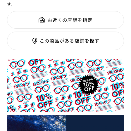
す。
鼻パッド：
クリングスタイプ
可視光調光SCREEN
全国の店舗で無料フィッティング
フレーム素材：
フロント：チタン合金（βチタン）
調光レンズ
修理のご相談もいつでもお気軽に
お近くの店舗を指定
テンプル：チタン合金（βチタン）
調光UVダブルカット
調光SCREEN
ご利用ガイド
くもり止めレンズ
この商品がある店舗を探す
カラーレンズ：ダークカラー
カラーレンズ：ミディアムカラー
カラーレンズ：ライトカラー
カラーレンズ：トレンドカラー
コンシーラーカラー
コンシーラーカラーUVダブルカット
チークカラー
偏光レンズ
アクティブレンズ
UVダブルカットレンズ
JINS VIOLET+