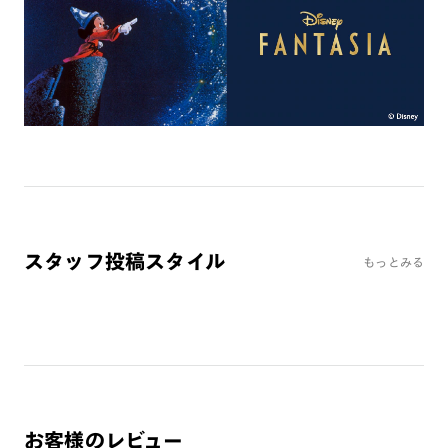
ミラーレンズ
※オンラインショップで作成可能なレンズはショッピングカート内で表示され
るレンズに限ります。それ以外の対応レンズについてはJINS実店舗でお取り扱
いしております。
※注文時に【度つき】→【レンズ交換券を発行】をお選びのうえ、店頭にてオ
プションレンズ代金をお支払いください。（※一部レンズ交換不可の商品を
除きます。）
※お選び頂くフレームや度数によっては作成できない場合がございます。
※RIM限定の記載があるカラーレンズは商品名に＜R!M＞の記載があるフレー
ムのみの対応となります。
※詳しくは
レンズガイド
をご確認ください。
スタッフ投稿スタイル
もっとみる
よくある質問
Q
オンラインショップで遠近両用レンズ（累進レンズ）のメ
ガネを作成できますか？
A
オンラインショップで遠近両用レンズ（クリアレンズの
み）をご注文の場合、レンズ交換券を選択後に店舗にて度
お客様のレビュー