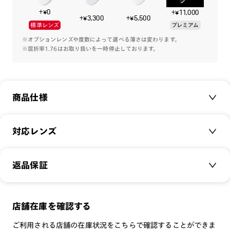
+¥0
+¥11,000
+¥3,300
+¥5,500
標準レンズ
プレミアム
※オプションレンズや度数によって選べる薄さは変わります。
※屈折率1.76はお取り扱いを一時停止しております。
商品仕様
商品名：
Disney FANTASIA デザイン
対応レンズ
品番：
UTF-26S-154
サイズ：
クリアレンズ（常用・老眼鏡用）
49□21-152○43
返品保証
無敵コーティング
重さ：
12.7
g
重さについて
遠近レンズ
スタイル：
ボストン
JINS SCREEN
メガネの度数が合わなくなっても、
店舗在庫を確認する
シリーズ：
TODAY
可視光調光レンズ
ご購入から半年間、2回まで交換保証可能
性別：
UNISEX
ご利用される店舗の在庫状況をこちらで確認することができま
可視光調光UVダブルカットレンズ