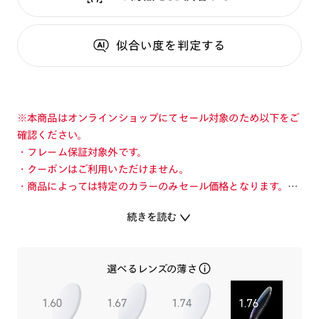
似合い度
を判定する
※本商品はオンラインショップにてセール対象のため以下をご
確認ください。
・フレーム保証対象外です。
・クーポンはご利用いただけません。
・商品によっては特定のカラーのみセール価格となります。カ
ラーを切り替えてご確認ください。
続きを読む
・店舗とオンラインショップで価格が異なる場合があります。
・店舗在庫ボタンを選択している際は通常価格となります。店
舗でご購入の場合は店頭価格をご確認ください。
選べるレンズの薄さ
旬を着こなすメガネ「JINS TODAY」