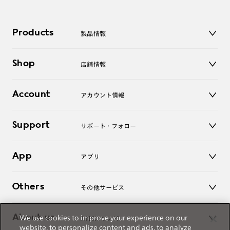
Products
製品情報
メガネ
Shop
店舗情報
サングラス
レンズ
店舗
コンタクトレンズ
Account
アカウント情報
オンラインショップ
老眼鏡
キッズ
マイページ／ログイン
Support
アクセサリー
サポート・フォロー
ログアウト
LINE公式アカウント
お知らせ
App
アプリ
よくあるご質問
ご利用ガイド
JINSアプリ
お問い合わせ
Others
その他サービス
3D WEB試着
About us
We use cookies to improve your experience on our
JINSについて
レンズ交換
website, to personalize content and ads, to analyze