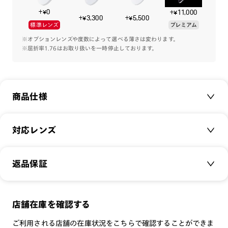
秋のファッショントレンドは【スポーツミックス】
+¥0
+¥11,000
そのスタイルに合わせるメガネは、少しレトロな玉型やデザイ
+¥3,300
+¥5,500
標準レンズ
プレミアム
ンが好相性です。
※オプションレンズや度数によって選べる薄さは変わります。
※屈折率1.76はお取り扱いを一時停止しております。
商品仕様
商品名：
JINS TODAY 2025-26FW
対応レンズ
品番：
UTF-25A-250
サイズ：
クリアレンズ（常用・老眼鏡用）
55□15-145○40
返品保証
無敵コーティング
重さ：
16.5
g
重さについて
遠近レンズ
スタイル：
その他
JINS SCREEN
メガネの度数が合わなくなっても、
店舗在庫を確認する
シリーズ：
TODAY
可視光調光レンズ
ご購入から半年間、2回まで交換保証可能
性別：
UNISEX
ご利用される店舗の在庫状況をこちらで確認することができま
可視光調光UVダブルカットレンズ