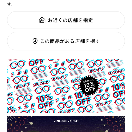
す。
鼻パッド：
クリングスタイプ
可視光調光SCREEN
全国の店舗で無料フィッティング
フレーム素材：
フロント：チタン合金（βチタン）
調光レンズ
修理のご相談もいつでもお気軽に
お近くの店舗を指定
テンプル：チタン合金（βチタン）
調光UVダブルカット
調光SCREEN
ご利用ガイド
くもり止めレンズ
この商品がある店舗を探す
カラーレンズ：ダークカラー
カラーレンズ：ミディアムカラー
カラーレンズ：ライトカラー
カラーレンズ：トレンドカラー
コンシーラーカラー
コンシーラーカラーUVダブルカット
チークカラー
偏光レンズ
アクティブレンズ
UVダブルカットレンズ
JINS VIOLET+