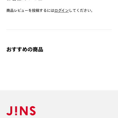
つき対応可能です。
商品とレンズ交換券が届きましたらお近くのJINS店舗へご
商品レビューを投稿するには
ログイン
してください。
持参ください。なお、特注レンズの為、後日お渡しとなり
作成日数をいただきます。
ご注文の手順は以下をご参照ください。
1. カート画面内「レンズ選択へ」ボタンより「度つきレン
おすすめの商品
ズまたは店舗でレンズ作成」を選択
2. 遠近レンズより「遠近両用」を選択のうえ、購入手続き
画面へ
3. 「度数がわからない方・店舗でレンズ作成」を選択
※オプションレンズと組み合わせた遠近両用（累進）レンズはオンラインシ
ョップでご注文できません。
※フレームの天地幅は30mm以上推奨です。その他注意事項はレンズガイド
をご参照ください。
※JINS極上遠近レンズは追加料金22,000円（税込み）を頂戴いたします。
※単焦点レンズでレンズ交換券を選択の場合、店舗で遠近両用代5,500円
（税込み）を頂戴いたします。