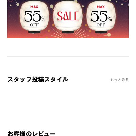
ミラーレンズ
※オンラインショップで作成可能なレンズはショッピングカート内で表示され
るレンズに限ります。それ以外の対応レンズについてはJINS実店舗でお取り扱
いしております。
※注文時に【度つき】→【レンズ交換券を発行】をお選びのうえ、店頭にてオ
プションレンズ代金をお支払いください。（※一部レンズ交換不可の商品を
除きます。）
※お選び頂くフレームや度数によっては作成できない場合がございます。
※RIM限定の記載があるカラーレンズは商品名に＜R!M＞の記載があるフレー
ムのみの対応となります。
※詳しくは
レンズガイド
をご確認ください。
スタッフ投稿スタイル
もっとみる
よくある質問
Q
オンラインショップで遠近両用レンズ（累進レンズ）のメ
ガネを作成できますか？
A
オンラインショップで遠近両用レンズ（クリアレンズの
み）をご注文の場合、レンズ交換券を選択後に店舗にて度
お客様のレビュー