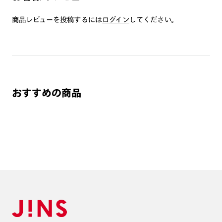
つき対応可能です。
商品とレンズ交換券が届きましたらお近くのJINS店舗へご
商品レビューを投稿するには
ログイン
してください。
持参ください。なお、特注レンズの為、後日お渡しとなり
作成日数をいただきます。
ご注文の手順は以下をご参照ください。
1. カート画面内「レンズ選択へ」ボタンより「度つきレン
おすすめの商品
ズまたは店舗でレンズ作成」を選択
2. 遠近レンズより「遠近両用」を選択のうえ、購入手続き
画面へ
3. 「度数がわからない方・店舗でレンズ作成」を選択
※オプションレンズと組み合わせた遠近両用（累進）レンズはオンラインシ
ョップでご注文できません。
※フレームの天地幅は30mm以上推奨です。その他注意事項はレンズガイド
をご参照ください。
※JINS極上遠近レンズは追加料金22,000円（税込み）を頂戴いたします。
※単焦点レンズでレンズ交換券を選択の場合、店舗で遠近両用代5,500円
（税込み）を頂戴いたします。