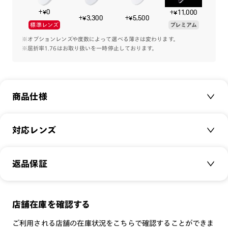
秋のファッショントレンドは【最新オフィスコア】スタイル
+¥0
+¥11,000
そのスタイルに合わせるメガネは、特徴的なブリッジやナード
+¥3,300
+¥5,500
標準レンズ
プレミアム
なシルエットが特徴です。
※オプションレンズや度数によって選べる薄さは変わります。
※屈折率1.76はお取り扱いを一時停止しております。
※こちらの商品はオンラインショップ、一部店舗のみのお取り
扱いです。
商品仕様
商品名：
JINS TODAY 2025-26FW
対応レンズ
品番：
UTF-25A-246
サイズ：
クリアレンズ（常用・老眼鏡用）
58□15-140○44
返品保証
無敵コーティング
重さ：
15.5
g
重さについて
遠近レンズ
スタイル：
その他
JINS SCREEN
メガネの度数が合わなくなっても、
店舗在庫を確認する
シリーズ：
TODAY
可視光調光レンズ
ご購入から半年間、2回まで交換保証可能
性別：
UNISEX
ご利用される店舗の在庫状況をこちらで確認することができま
可視光調光UVダブルカットレンズ