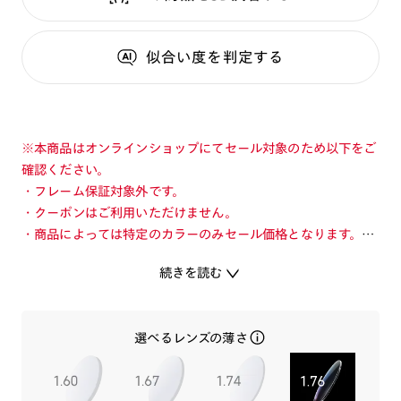
似合い度
を判定する
※本商品はオンラインショップにてセール対象のため以下をご
確認ください。
・フレーム保証対象外です。
・クーポンはご利用いただけません。
・商品によっては特定のカラーのみセール価格となります。カ
ラーを切り替えてご確認ください。
続きを読む
・店舗とオンラインショップで価格が異なる場合があります。
・店舗在庫ボタンを選択している際は通常価格となります。店
舗でご購入の場合は店頭価格をご確認ください。
選べるレンズの薄さ
旬を着こなすメガネ「JINS TODAY」