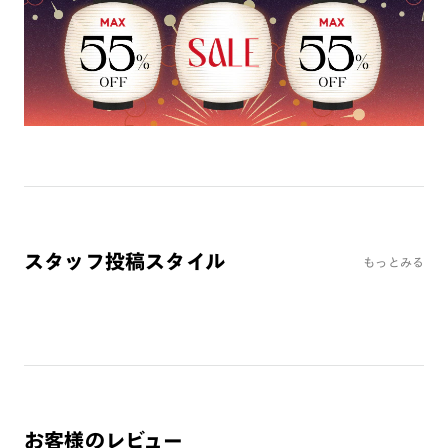
ミラーレンズ
※オンラインショップで作成可能なレンズはショッピングカート内で表示され
るレンズに限ります。それ以外の対応レンズについてはJINS実店舗でお取り扱
いしております。
※注文時に【度つき】→【レンズ交換券を発行】をお選びのうえ、店頭にてオ
プションレンズ代金をお支払いください。（※一部レンズ交換不可の商品を
除きます。）
※お選び頂くフレームや度数によっては作成できない場合がございます。
※RIM限定の記載があるカラーレンズは商品名に＜R!M＞の記載があるフレー
ムのみの対応となります。
※詳しくは
レンズガイド
をご確認ください。
スタッフ投稿スタイル
もっとみる
よくある質問
Q
オンラインショップで遠近両用レンズ（累進レンズ）のメ
ガネを作成できますか？
A
オンラインショップで遠近両用レンズ（クリアレンズの
み）をご注文の場合、レンズ交換券を選択後に店舗にて度
お客様のレビュー