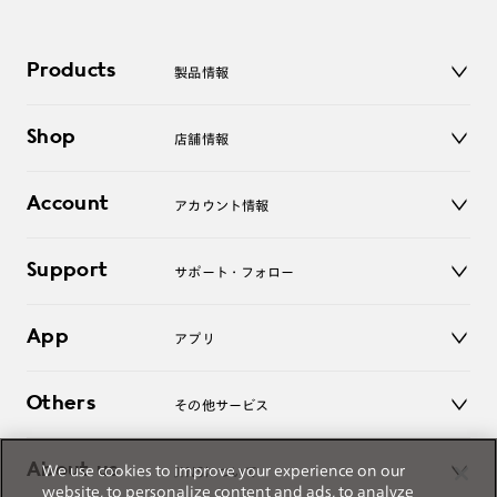
Products
製品情報
メガネ
Shop
店舗情報
サングラス
レンズ
店舗
コンタクトレンズ
Account
アカウント情報
オンラインショップ
老眼鏡
キッズ
マイページ／ログイン
Support
アクセサリー
サポート・フォロー
ログアウト
LINE公式アカウント
お知らせ
App
アプリ
よくあるご質問
ご利用ガイド
JINSアプリ
お問い合わせ
Others
その他サービス
3D WEB試着
About us
We use cookies to improve your experience on our
JINSについて
レンズ交換
website, to personalize content and ads, to analyze