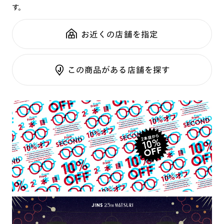
す。
鼻パッド：
クリングスタイプ
可視光調光SCREEN
全国の店舗で無料フィッティング
フレーム素材：
フロント：チタン合金（βチタン）
調光レンズ
修理のご相談もいつでもお気軽に
お近くの店舗を指定
テンプル：チタン合金（βチタン）
調光UVダブルカット
調光SCREEN
ご利用ガイド
くもり止めレンズ
この商品がある店舗を探す
カラーレンズ：ダークカラー
カラーレンズ：ミディアムカラー
カラーレンズ：ライトカラー
カラーレンズ：トレンドカラー
コンシーラーカラー
コンシーラーカラーUVダブルカット
チークカラー
偏光レンズ
アクティブレンズ
UVダブルカットレンズ
JINS VIOLET+