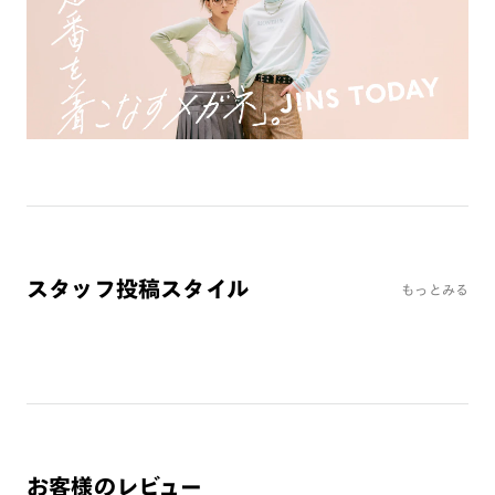
ミラーレンズ
※オンラインショップで作成可能なレンズはショッピングカート内で表示され
るレンズに限ります。それ以外の対応レンズについてはJINS実店舗でお取り扱
いしております。
※注文時に【度つき】→【レンズ交換券を発行】をお選びのうえ、店頭にてオ
プションレンズ代金をお支払いください。（※一部レンズ交換不可の商品を
除きます。）
※お選び頂くフレームや度数によっては作成できない場合がございます。
※RIM限定の記載があるカラーレンズは商品名に＜R!M＞の記載があるフレー
ムのみの対応となります。
※詳しくは
レンズガイド
をご確認ください。
スタッフ投稿スタイル
もっとみる
よくある質問
Q
オンラインショップで遠近両用レンズ（累進レンズ）のメ
ガネを作成できますか？
A
オンラインショップで遠近両用レンズ（クリアレンズの
み）をご注文の場合、レンズ交換券を選択後に店舗にて度
お客様のレビュー