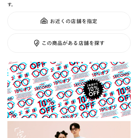
す。
鼻パッド：
クリングスタイプ
可視光調光SCREEN
全国の店舗で無料フィッティング
フレーム素材：
フロント：チタン合金（βチタン）
調光レンズ
修理のご相談もいつでもお気軽に
お近くの店舗を指定
テンプル：チタン合金（βチタン）
調光UVダブルカット
調光SCREEN
ご利用ガイド
くもり止めレンズ
この商品がある店舗を探す
カラーレンズ：ダークカラー
カラーレンズ：ミディアムカラー
カラーレンズ：ライトカラー
カラーレンズ：トレンドカラー
コンシーラーカラー
コンシーラーカラーUVダブルカット
チークカラー
偏光レンズ
アクティブレンズ
UVダブルカットレンズ
JINS VIOLET+