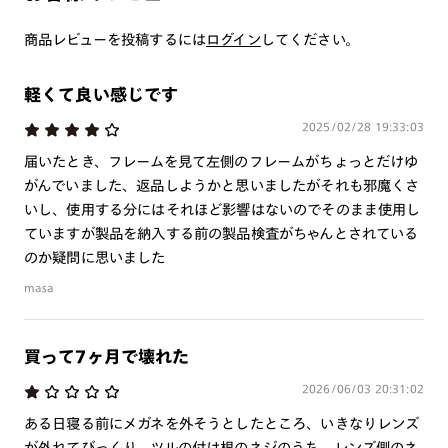
つき対応可能です。
商品とレンズ交換券が届きましたらお近くのJINS店舗へご
商品レビューを投稿するには
ログイン
してください。
持参ください。なお、特注レンズの為、後日お渡しとなり
作成日数をいただきます。
軽くて良い感じです
2025/02/28 19:33:03
ご注文の手順は以下をご参照ください。
届いたとき、フレームを見て左側のフレームがちょっとだけゆ
1. カート画面内「レンズ選択へ」ボタンより「度つきレン
がんでいました、返品しようかと思いましたがそれも邪魔くさ
ズまたは店舗でレンズ作成」を選択
いし、使用する分にはそれほど影響はないのでそのまま使用し
ていますが製品を納入する前の製品検査がちゃんとされている
2. 遠近レンズより「遠近両用」を選択のうえ、購入手続き
のか疑問に思いました
画面へ
masa
3. 「度数がわからない方・店舗でレンズ作成」を選択
※オプションレンズと組み合わせた遠近両用（累進）レンズはオンラインシ
ョップでご注文できません。
買って7ヶ月で壊れた
※フレームの天地幅は30mm以上推奨です。その他注意事項はレンズガイド
をご参照ください。
2026/06/03 20:31:02
※JINS極上遠近レンズは追加料金22,000円（税込み）を頂戴いたします。
ある日寝る前にメガネを外そうとしたところ、いきなりレンズ
※単焦点レンズでレンズ交換券を選択の場合、店舗で遠近両用代5,500円
（税込み）を頂戴いたします。
が外れてびっくり。ツルの付け根のネジのうち、レンズ側のネ