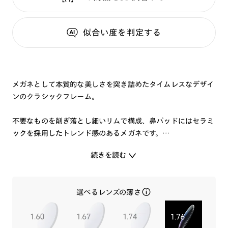
似合い度
を判定する
メガネとして本質的な美しさを突き詰めたタイムレスなデザイ
ンのクラシックフレーム。
不要なものを削ぎ落とし細いリムで構成、鼻パッドにはセラミ
ックを採用したトレンド感のあるメガネです。
気持ちよく頭にフィットする、安定感のあるかけ心地で、磨き
続きを読む
を重ねた光沢感やブリッジの美しい曲線など、上品さが際立ち
ます。
選べるレンズの薄さ