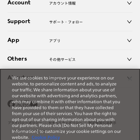
コンタクトレンズ
Account
アカウント情報
オンラインショップ
老眼鏡
キッズ
マイページ／ログイン
Support
アクセサリー
サポート・フォロー
ログアウト
LINE公式アカウント
お知らせ
App
アプリ
よくあるご質問
ご利用ガイド
JINSアプリ
お問い合わせ
Others
その他サービス
3D WEB試着
About us
We use cookies to improve your experience on our
JINSについて
レンズ交換
website, to personalize content and ads, to analyze
オンラインギフト
our traffic. We share information about your use of
Magnify Life
価格案内
our website with advertising and analytics partners,
会社概要
who may combine it with other information that you
採用情報
have provided to them or that they have collected
法人のお客様
from your use of their services. You have the right to
opt-out of our sharing information about you with
出店について
プライバシーポリシー
セキュリティポリシー
特定商取引法表示
our partners. Please click [Do Not Sell My Personal
Information] to customize your cookie settings on our
薬機法に関する表記
サイトマップ
website.
Cookie Policy