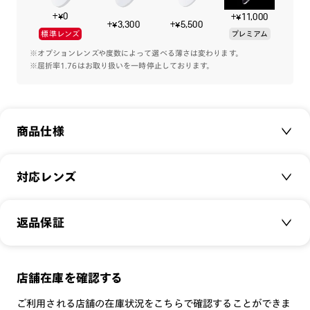
+¥0
+¥11,000
+¥3,300
+¥5,500
標準レンズ
プレミアム
※オプションレンズや度数によって選べる薄さは変わります。
※屈折率1.76はお取り扱いを一時停止しております。
商品仕様
商品名：
All Titanium
対応レンズ
品番：
UTF-22A-223
サイズ：
クリアレンズ（常用・老眼鏡用）
45□22-148○40
返品保証
無敵コーティング
重さ：
11
g
重さについて
遠近レンズ
スタイル：
ラウンド
JINS SCREEN
メガネの度数が合わなくなっても、
店舗在庫を確認する
シリーズ：
STANDARD
可視光調光レンズ
ご購入から半年間、2回まで交換保証可能
性別：
UNISEX
ご利用される店舗の在庫状況をこちらで確認することができま
可視光調光UVダブルカットレンズ