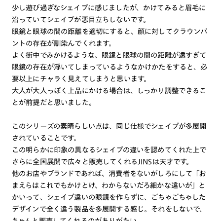
少し遊び過ぎなシェイプに感じましたが、かけてみると眉毛に
沿っていてシェイプが悪目立ちしないです。
眼鏡と眼球の間の距離を適切にすると、顔に対してクラウンパ
ントの存在が馴染んでくれます。
よく街中でみかけるような、眼鏡と眼球の間の距離が遠すぎて
眼鏡の存在が浮いてしまっているようなかけかたをすると、必
要以上にチャラく見えてしまうと思います。
大人が大人っぽく上品にかける場合は、しっかり調整できるこ
とが前提だと思いました。
このシリーズの素晴らしい点は、同じ仕様でシェイプが多展開
されていることです。
この明らかに印象の異なるシェイプの違いを認めてくれた上で
さらに全国展開で広々と販売してくれるJINSは天才です。
他のお店やブランドであれば、消費者をないがしろにして「お
まえらはこれでもかけとけ、わからないだろ細かな違いが」と
かいって、シェイプ違いの眼鏡を作らずに、ごちゃごちゃした
デザインで全く違う製品を多展開する感じ。それをしないで、
ちゃんと販売してくれるのがありがたい。