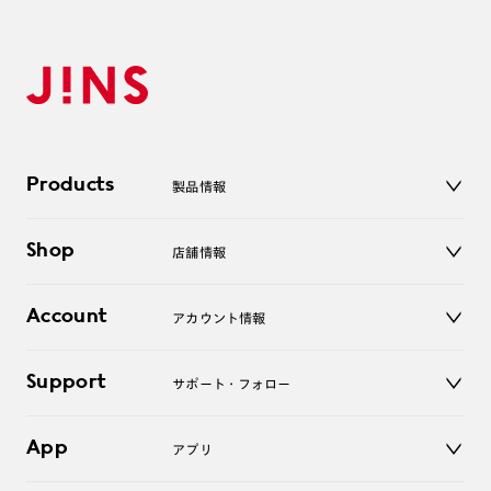
Products
製品情報
メガネ
Shop
店舗情報
サングラス
レンズ
店舗
コンタクトレンズ
Account
アカウント情報
オンラインショップ
老眼鏡
キッズ
マイページ／ログイン
Support
アクセサリー
サポート・フォロー
ログアウト
LINE公式アカウント
お知らせ
App
アプリ
よくあるご質問
ご利用ガイド