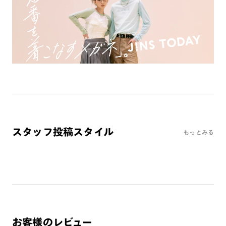
ミラーレンズ
※オンラインショップで作成可能なレンズはショッピングカート内で表示され
るレンズに限ります。それ以外の対応レンズについてはJINS実店舗でお取り扱
いしております。
※注文時に【度つき】→【レンズ交換券を発行】をお選びのうえ、店頭にてオ
プションレンズ代金をお支払いください。（※一部レンズ交換不可の商品を
除きます。）
※お選び頂くフレームや度数によっては作成できない場合がございます。
※RIM限定の記載があるカラーレンズは商品名に＜R!M＞の記載があるフレー
ムのみの対応となります。
※詳しくは
レンズガイド
をご確認ください。
スタッフ投稿スタイル
もっとみる
よくある質問
Q
オンラインショップで遠近両用レンズ（累進レンズ）のメ
ガネを作成できますか？
A
オンラインショップで遠近両用レンズ（クリアレンズの
み）をご注文の場合、レンズ交換券を選択後に店舗にて度
お客様のレビュー