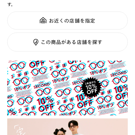
す。
鼻パッド：
クリングスタイプ
可視光調光SCREEN
全国の店舗で無料フィッティング
フレーム素材：
フロント：チタン合金（βチタン）
調光レンズ
修理のご相談もいつでもお気軽に
お近くの店舗を指定
テンプル：チタン合金（βチタン）
調光UVダブルカット
調光SCREEN
ご利用ガイド
くもり止めレンズ
この商品がある店舗を探す
カラーレンズ：ダークカラー
カラーレンズ：ミディアムカラー
カラーレンズ：ライトカラー
カラーレンズ：トレンドカラー
コンシーラーカラー
コンシーラーカラーUVダブルカット
チークカラー
偏光レンズ
アクティブレンズ
UVダブルカットレンズ
JINS VIOLET+