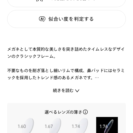
似合い度
を判定する
メガネとして本質的な美しさを突き詰めたタイムレスなデザイ
ンのクラシックフレーム。
不要なものを削ぎ落とし細いリムで構成、鼻パッドにはセラミ
ックを採用したトレンド感のあるメガネです。
気持ちよく頭にフィットする、安定感のあるかけ心地で、磨き
続きを読む
を重ねた光沢感やブリッジの美しい曲線など、上品さが際立ち
ます。
選べるレンズの薄さ