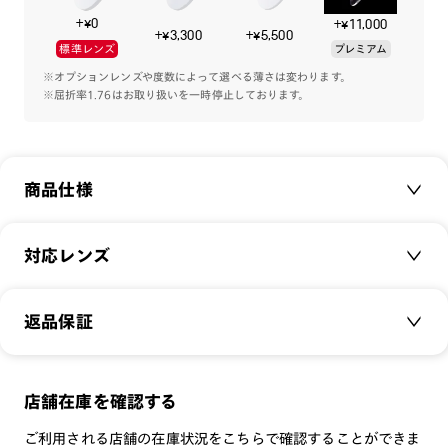
+¥0
+¥11,000
+¥3,300
+¥5,500
標準レンズ
プレミアム
※オプションレンズや度数によって選べる薄さは変わります。
※屈折率1.76はお取り扱いを一時停止しております。
商品仕様
商品名：
All Titanium
対応レンズ
品番：
UTF-22A-222
サイズ：
クリアレンズ（常用・老眼鏡用）
46□22-148○40
返品保証
無敵コーティング
重さ：
11
g
重さについて
遠近レンズ
スタイル：
多角形
JINS SCREEN
メガネの度数が合わなくなっても、
店舗在庫を確認する
シリーズ：
STANDARD
可視光調光レンズ
ご購入から半年間、2回まで交換保証可能
性別：
UNISEX
ご利用される店舗の在庫状況をこちらで確認することができま
可視光調光UVダブルカットレンズ