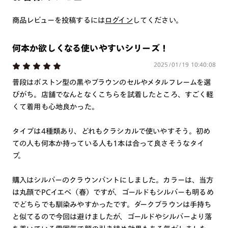
つき対応可能です。
商品とレンズ交換券が届きましたらお近くのJINS店舗へご
商品レビューを投稿するには
ログイン
してください。
持参ください。なお、特注レンズの為、後日お渡しとなり
作成日数をいただきます。
何本か欲しくなる使いやすいシリーズ！
2025/01/19 10:40:08
ご注文の手順は以下をご参照ください。
普段はボストン型の黒やブラウンのセルやメタルフレームを選
1. カート画面内「レンズ選択へ」ボタンより「度つきレン
びがち。店舗でなんとなくこちらを試着したところ、すごく軽
ズまたは店舗でレンズ作成」を選択
くて着用も心地良かった。
2. 遠近レンズより「遠近両用」を選択のうえ、購入手続き
タイプは4種類あり、どれもクラシカルで使いやすそう。初め
画面へ
ての人も何本か持っている人も1本は合って良さそうなタイ
3. 「度数がわからない方・店舗でレンズ作成」を選択
プ。
※オプションレンズと組み合わせた遠近両用（累進）レンズはオンラインシ
ョップでご注文できません。
購入はシルバーのクラウンパントにしました。カラーは、当方
※フレームの天地幅は30mm以上推奨です。その他注意事項はレンズガイド
は丸顔でPCイエベ（春）ですが、ゴールドもシルバーも明るめ
をご参照ください。
でどちらでも馴染みやすかったです。ダークブラウンは手持ち
※JINS極上遠近レンズは追加料金22,000円（税込み）を頂戴いたします。
※単焦点レンズでレンズ交換券を選択の場合、店舗で遠近両用代5,500円
と似てるので今回は避けましたが、ゴールドやシルバーより落
（税込み）を頂戴いたします。