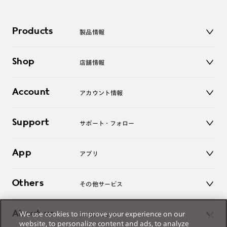
Products
製品情報
メガネ
Shop
店舗情報
サングラス
レンズ
店舗
コンタクトレンズ
Account
アカウント情報
オンラインショップ
老眼鏡
キッズ
マイページ／ログイン
Support
アクセサリー
サポート・フォロー
ログアウト
LINE公式アカウント
お知らせ
App
アプリ
よくあるご質問
ご利用ガイド
JINSアプリ
お問い合わせ
Others
その他サービス
3D WEB試着
About us
We use cookies to improve your experience on our
JINSについて
レンズ交換
website, to personalize content and ads, to analyze