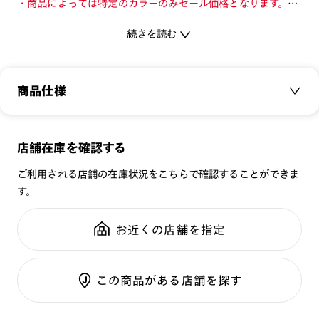
・商品によっては特定のカラーのみセール価格となります。カ
ラーを切り替えてご確認ください。
続きを読む
・店舗とオンラインショップで価格が異なる場合があります。
・店舗在庫ボタンを選択している際は通常価格となります。店
舗でご購入の場合は店頭価格をご確認ください。
商品仕様
普段のアイウエア感覚で、紫外線をカットできるサングラス。
商品名：
26SS SUNGLASSES CLEAR
[紫外線透過率]
店舗在庫を確認する
品番：
URF-26S-267
0.1%以下
ご利用される店舗の在庫状況をこちらで確認することができま
サイズ：
51□20-150○45
[可視光線透過率]
す。
重さ：
22.3
g
重さについて
COLOR 94：93%
スタイル：
ボストン
お近くの店舗を指定
使用上の注意
シリーズ：
TODAY
・肌に合わない時は使用を中止して医師に相談して下さい。
性別：
UNISEX
・高温の場所での使用・保管はしないで下さい。
この商品がある店舗を探す
鼻パッド：
クリングスタイプ
・通常使用での有害な紫外線を防ぐ事は出来ますが、溶接など
フレーム素材：
フロント：樹脂
の遮光レンズとして使用しないで下さい。