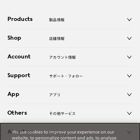
Products
製品情報
メガネ
Shop
店舗情報
サングラス
レンズ
店舗
コンタクトレンズ
Account
アカウント情報
オンラインショップ
老眼鏡
キッズ
マイページ／ログイン
Support
アクセサリー
サポート・フォロー
ログアウト
LINE公式アカウント
お知らせ
App
アプリ
よくあるご質問
ご利用ガイド
JINSアプリ
お問い合わせ
Others
その他サービス
3D WEB試着
About us
We use cookies to improve your experience on our
JINSについて
レンズ交換
website, to personalize content and ads, to analyze