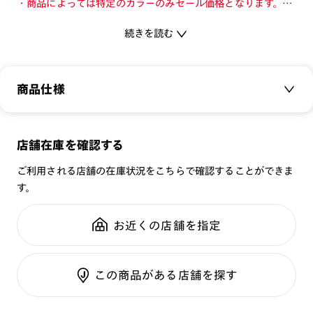
・商品によっては特定のカラーのみセール価格となります。カ
ラーを切り替えてご確認ください。
続きを読む
・店舗とオンラインショップで価格が異なる場合があります。
・店舗在庫ボタンを選択している際は通常価格となります。店
舗でご購入の場合は店頭価格をご確認ください。
商品仕様
スタイルの主役になるような存在感のあるフラット・ビッグシ
ェイプ仕様のサングラス。
商品名：
2026SS SUNGLASSES ESSENTIAL
店舗在庫を確認する
品番：
URF-26S-070
-レンズ-
ご利用される店舗の在庫状況をこちらで確認することができま
サイズ：
62□16-146○39
[紫外線透過率]
す。
重さ：
27.6
g
重さについて
0.1%以下
スタイル：
フォックス
お近くの店舗を指定
[可視光線透過率]
シリーズ：
サングラス
COLOR 85：14%
性別：
UNISEX
COLOR 94：14%
この商品がある店舗を探す
鼻パッド：
フレーム一体型
フレーム素材：
フロント：樹脂
※レンズ交換不可