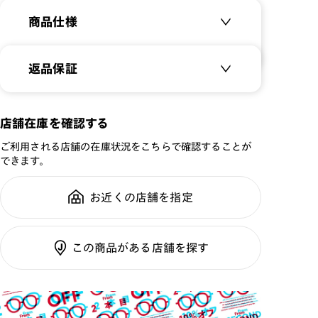
ザイン。
商品仕様
適度なボリュームで気軽にかけられる一本。
-レンズ-
商品名：
26SS SUNGLASSES
返品保証
[紫外線透過率]
STANDARD
0.1%以下
品番：
URF-26S-069
サングラス商品でも、レンズ交換を
店舗在庫を確認する
[可視光線透過率]
サイズ：
55.5□17.0-149.0○44
すれば「レンズ保証」が適用
COLOR 194：52%
ご利用される店舗の在庫状況をこちらで確認することが
重さ：
24.8
g
重さについて
COLOR 294：14%
できます。
スタイル：
ウェリントン
全国の店舗で無料フィッティング修
シリーズ：
サングラス
使用上の注意
お近くの店舗を指定
理のご相談もいつでもお気軽に
・肌に合わない時は使用を中止して医師に相談して下さ
性別：
UNISEX
い
鼻パッド：
フレーム一体型
ご利用ガイド
・薄暮・夜間の運転または道路では使用しないで下さい
この商品がある店舗を探す
フレーム素材：
フロント：樹脂
・トンネルや暗いところでは使用しないで下さい
テンプル：樹脂
・高温の場所での使用・保管はしないで下さい
・通常使用での有害な紫外線を防ぐ事は出来ますが、溶接
レンズ交換：
可 ※店舗にて対応 ※保
などの遮光レンズとして使用しないで下さい
証条件あり