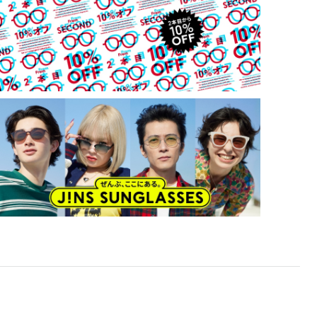
・強い衝撃から顔や目を保護するものではありません
・硬いものとの接触は避けて下さい
【度付きカスタム・レンズ交換でご購入希望の方】
・レンズ交換代 3300円（税込） ＋ オプションレンズ代
が追加されます。
※標準クリアレンズ（度付き）へ交換される場合は、レ
ンズ交換代のみとなります。
・オンラインショップでは度付き対応・レンズ交換に対
応しておりません。
・搭載レンズ以外への交換は店舗でのみ可能です。ご購入
されたサングラスをご持参の上、最寄りの店舗へご相談
下さい。
・度数によっては度付き対応できない場合がございます。
・レンズ交換された場合、現在搭載されているレンズと
は異なるカラーとなります。
※製品の保証はつきません（レンズ交換いただいた場合は