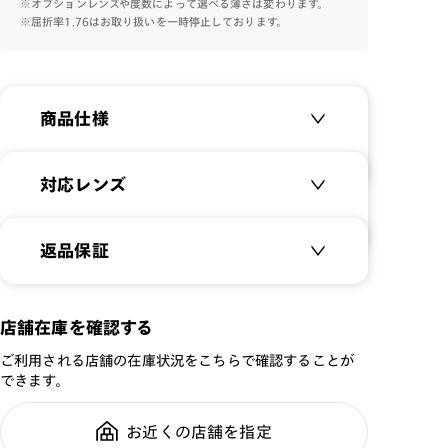
※オプションレンズや度数によって選べる薄さは変わります。
エイリアンをイメージしたボストンフレーム。
※屈折率1.76はお取り扱いを一時停止しております。
TOY STORYの世界観をメガネに落とし込みました。
アンディのおもちゃ箱をイメージしたメガネケースや、ポ
スターアートのメガネ拭きが付属します。
商品仕様
商品名：
Disney/Pixar TOY
対応レンズ
STORY デザイン / エイリ
アンモデル
クリアレンズ（常用・老眼鏡用）
返品保証
品番：
URF-25A-236
無敵コーティング
サイズ：
49□21-141○42
遠近レンズ
重さ：
JINS SCREEN
22
g
重さについて
メガネの度数が合わなくなっても、
店舗在庫を確認する
ご購入から半年間、2回まで交換保
可視光調光レンズ
スタイル：
ボストン
ご利用される店舗の在庫状況をこちらで確認することが
証可能
可視光調光UVダブルカットレンズ
できます。
シリーズ：
TODAY
可視光調光SCREEN
性別：
UNISEX
調光レンズ
お近くの店舗を指定
全国の店舗で無料フィッティング修
鼻パッド：
クリングスタイプ