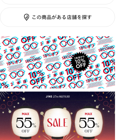
調光UVダブルカット
理のご相談もいつでもお気軽に
フレーム素材：
フロント：樹脂
調光SCREEN
テンプル：メタル
この商品がある店舗を探す
くもり止めレンズ
ご利用ガイド
カラーレンズ：ダークカラー
カラーレンズ：ミディアムカラー
カラーレンズ：ライトカラー
カラーレンズ：トレンドカラー
コンシーラーカラー
コンシーラーカラーUVダブルカット
チークカラー
偏光レンズ
アクティブレンズ
UVダブルカットレンズ
JINS VIOLET+
ミラーレンズ
※オンラインショップで作成可能なレンズはショッピン
グカート内で表示されるレンズに限ります。それ以外の