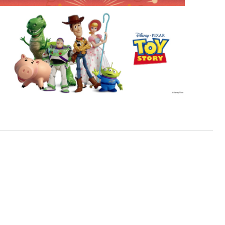
対応レンズについてはJINS実店舗でお取り扱いしてお
ります。
※注文時に【度つき】→【レンズ交換券を発行】をお選
びのうえ、店頭にてオプションレンズ代金をお支払い
ください。（※一部レンズ交換不可の商品を除きま
す。）
※お選び頂くフレームや度数によっては作成できない場
合がございます。
※RIM限定の記載があるカラーレンズは商品名に＜R!M
＞の記載があるフレームのみの対応となります。
※詳しくは
レンズガイド
をご確認ください。
よくある質問
Q
オンラインショップで遠近両用レンズ
（累進レンズ）のメガネを作成できます
か？
A
オンラインショップで遠近両用レンズ
（クリアレンズのみ）をご注文の場合、