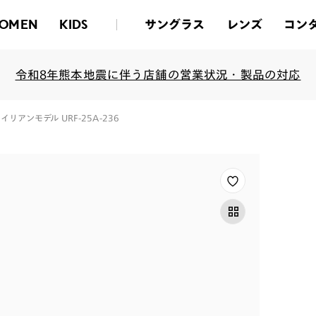
サングラス
レンズ
コン
OMEN
KIDS
令和8年熊本地震に伴う店舗の営業状況・製品の対応
/ エイリアンモデル URF-25A-236