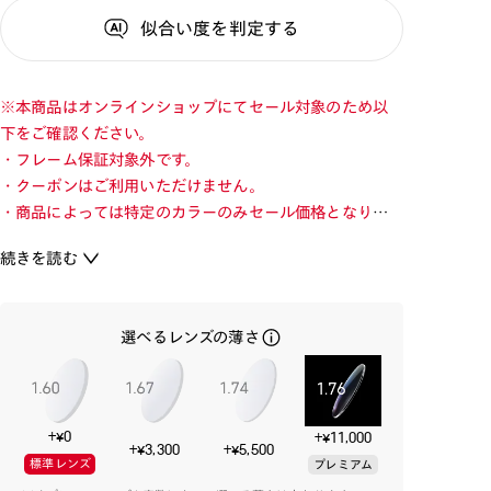
似合い度
を判定する
※本商品はオンラインショップにてセール対象のため以
下をご確認ください。
・フレーム保証対象外です。
・クーポンはご利用いただけません。
・商品によっては特定のカラーのみセール価格となりま
す。カラーを切り替えてご確認ください。
続きを読む
・店舗とオンラインショップで価格が異なる場合があり
ます。
・店舗在庫ボタンを選択している際は通常価格となりま
選べるレンズの薄さ
す。店舗でご購入の場合は店頭価格をご確認ください。
いつだって“仲間”と一緒に！
『TOY STORY』の世界観を詰め込んだ遊び心あふれるア
+¥0
+¥11,000
イウエアコレクション。
+¥3,300
+¥5,500
標準レンズ
プレミアム