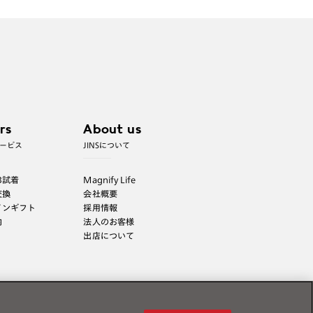
※フレームの天地幅は30mm以上推奨です。その他注
意事項はレンズガイドをご参照ください。
※JINS極上遠近レンズは追加料金22,000円（税込
み）を頂戴いたします。
※単焦点レンズでレンズ交換券を選択の場合、店舗
で遠近両用代5,500円（税込み）を頂戴いたしま
す。
rs
About us
ービス
JINSについて
B試着
Magnify Life
交換
会社概要
インギフト
採用情報
内
法人のお客様
出店について