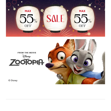
JINS VIOLET+
ミラーレンズ
※オンラインショップで作成可能なレンズはショッピングカート内で表示され
るレンズに限ります。それ以外の対応レンズについてはJINS実店舗でお取り扱
いしております。
※注文時に【度つき】→【レンズ交換券を発行】をお選びのうえ、店頭にてオ
プションレンズ代金をお支払いください。（※一部レンズ交換不可の商品を
除きます。）
※お選び頂くフレームや度数によっては作成できない場合がございます。
※RIM限定の記載があるカラーレンズは商品名に＜R!M＞の記載があるフレー
ムのみの対応となります。
※詳しくは
レンズガイド
をご確認ください。
よくある質問
Q
オンラインショップで遠近両用レンズ（累進レンズ）のメ
ガネを作成できますか？
A
オンラインショップで遠近両用レンズ（クリアレンズの