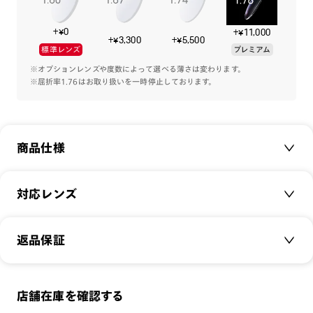
ム。
+¥0
+¥11,000
ニックのフェイスをイメージしたフロントデザイン、ネクタイ
+¥3,300
+¥5,500
標準レンズ
プレミアム
をモチーフにしたテンプルデザインや、フィニックの足跡型ア
イスキャンディーのテンプルエンドで映画の世界観を取り入れ
※オプションレンズや度数によって選べる薄さは変わります。
※屈折率1.76はお取り扱いを一時停止しております。
ました。
表裏でニックとジュディが入れ替わるバイカラーケースと、劇
中の印象的なシーンをプリントしたメガネ拭きが全4種の中か
商品仕様
らランダムで1枚付属します。
※オンラインショップでは、メガネケースには通常のセリート
商品名：
JINS / Disneyモデル ZOOTOPIAデザイ
対応レンズ
をセットし、アルミ袋に入ったランダムセリートは、別途同梱
ン ニックモデル
して発送いたします。
品番：
URF-25A-174
クリアレンズ（常用・老眼鏡用）
返品保証
サイズ：
50□19-144○41
無敵コーティング
遠近レンズ
重さ：
17.8
g
重さについて
JINS SCREEN
メガネの度数が合わなくなっても、
スタイル：
その他
店舗在庫を確認する
可視光調光レンズ
ご購入から半年間、2回まで交換保証可能