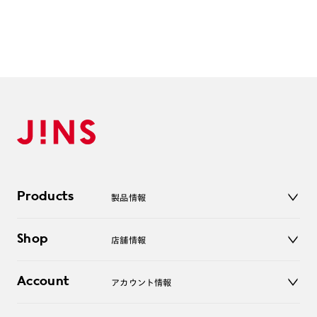
（税込み）を頂戴いたします。
Products
製品情報
メガネ
Shop
店舗情報
サングラス
レンズ
店舗
コンタクトレンズ
Account
アカウント情報
オンラインショップ
老眼鏡
キッズ
マイページ／ログイン