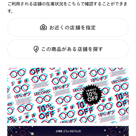
シリーズ：
TODAY
ご利用される店舗の在庫状況をこちらで確認することができま
可視光調光UVダブルカットレンズ
性別：
UNISEX
す。
可視光調光SCREEN
全国の店舗で無料フィッティング
鼻パッド：
クリングスタイプ
調光レンズ
修理のご相談もいつでもお気軽に
お近くの店舗を指定
フレーム素材：
フロント：樹脂
調光UVダブルカット
テンプル：樹脂
調光SCREEN
ご利用ガイド
くもり止めレンズ
この商品がある店舗を探す
カラーレンズ：ダークカラー
カラーレンズ：ミディアムカラー
カラーレンズ：ライトカラー
カラーレンズ：トレンドカラー
コンシーラーカラー
コンシーラーカラーUVダブルカット
チークカラー
偏光レンズ
アクティブレンズ
UVダブルカットレンズ