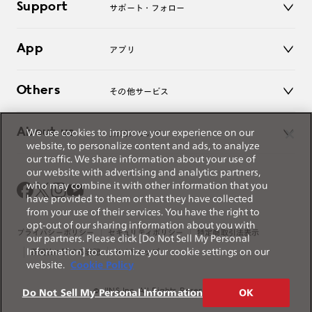
Support
アクセサリー
サポート・フォロー
ログアウト
LINE公式アカウント
お知らせ
App
アプリ
よくあるご質問
ご利用ガイド
JINSアプリ
お問い合わせ
Others
その他サービス
3D WEB試着
About us
We use cookies to improve your experience on our
JINSについて
レンズ交換
website, to personalize content and ads, to analyze
オンラインギフト
our traffic. We share information about your use of
Magnify Life
価格案内
our website with advertising and analytics partners,
会社概要
who may combine it with other information that you
採用情報
have provided to them or that they have collected
法人のお客様
from your use of their services. You have the right to
出店について
opt-out of our sharing information about you with
プライバシーポリシー
セキュリティポリシー
特定商取引法表示
our partners. Please click [Do Not Sell My Personal
Information] to customize your cookie settings on our
薬機法に関する表記
サイトマップ
website.
Cookie Policy
© JINS Inc. All Rights Reserved.
Do Not Sell My Personal Information
OK