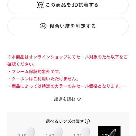
この商品を3D試着する
似合い度
を判定する
※本商品はオンラインショップにてセール対象のため以下をご
確認ください。
・フレーム保証対象外です。
・クーポンはご利用いただけません。
・商品によっては特定のカラーのみセール価格となります。カ
ラーを切り替えてご確認ください。
続きを読む
・店舗とオンラインショップで価格が異なる場合があります。
・店舗在庫ボタンを選択している際は通常価格となります。店
舗でご購入の場合は店頭価格をご確認ください。
選べるレンズの薄さ
映画のシーンに合わせたコスチュームをイメージしたフレー