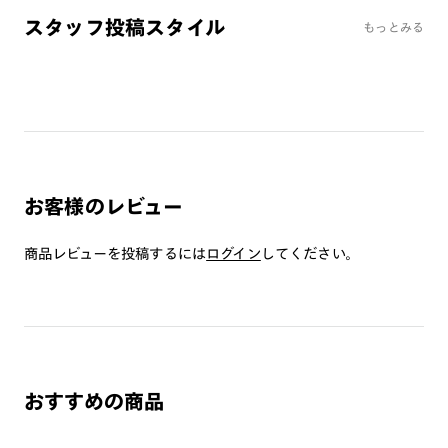
み）をご注文の場合、レンズ交換券を選択後に店舗にて度
スタッフ投稿スタイル
もっとみる
つき対応可能です。
商品とレンズ交換券が届きましたらお近くのJINS店舗へご
持参ください。なお、特注レンズの為、後日お渡しとなり
作成日数をいただきます。
ご注文の手順は以下をご参照ください。
1. カート画面内「レンズ選択へ」ボタンより「度つきレン
お客様のレビュー
ズまたは店舗でレンズ作成」を選択
商品レビューを投稿するには
ログイン
してください。
2. 遠近レンズより「遠近両用」を選択のうえ、購入手続き
画面へ
3. 「度数がわからない方・店舗でレンズ作成」を選択
※オプションレンズと組み合わせた遠近両用（累進）レンズはオンラインシ
ョップでご注文できません。
※フレームの天地幅は30mm以上推奨です。その他注意事項はレンズガイド
おすすめの商品
をご参照ください。
※JINS極上遠近レンズは追加料金22,000円（税込み）を頂戴いたします。
※単焦点レンズでレンズ交換券を選択の場合、店舗で遠近両用代5,500円