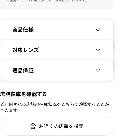
通常よりも厚みのあるフロントは、正面から見た時には
シンプルながら、横から見た時は少し個性を演出。
普段メガネをかけなれていない方にもおすすめの一本で
商品仕様
す。
商品名：
JINS TODAY
対応レンズ
品番：
URF-24S-107
サイズ：
クリアレンズ（常用・老眼鏡用）
47□21-146○40
返品保証
無敵コーティング
重さ：
17
g
重さについて
遠近レンズ
スタイル：
ウェリントン
JINS SCREEN
メガネの度数が合わなくなっても、
店舗在庫を確認する
シリーズ：
TODAY
ご購入から半年間、2回まで交換保
可視光調光レンズ
ご利用される店舗の在庫状況をこちらで確認することが
性別：
UNISEX
証可能
可視光調光UVダブルカットレンズ
できます。
鼻パッド：
クリングスタイプ
可視光調光SCREEN
フレーム素材：
フロント：樹脂
調光レンズ
お近くの店舗を指定
全国の店舗で無料フィッティング修
テンプル：メタル
調光UVダブルカット
理のご相談もいつでもお気軽に