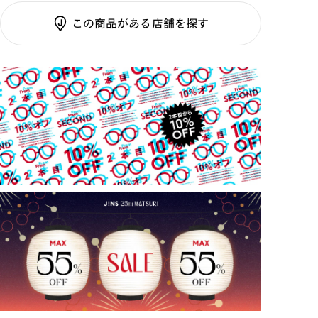
調光SCREEN
この商品がある店舗を探す
くもり止めレンズ
ご利用ガイド
カラーレンズ：ダークカラー
カラーレンズ：ミディアムカラー
カラーレンズ：ライトカラー
カラーレンズ：トレンドカラー
コンシーラーカラー
コンシーラーカラーUVダブルカット
チークカラー
偏光レンズ
アクティブレンズ
UVダブルカットレンズ
JINS VIOLET+
ミラーレンズ
※オンラインショップで作成可能なレンズはショッピン
グカート内で表示されるレンズに限ります。それ以外の
対応レンズについてはJINS実店舗でお取り扱いしてお