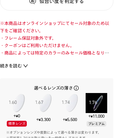
似合い度
を判定する
※本商品はオンラインショップにてセール対象のため以
下をご確認ください。
・フレーム保証対象外です。
・クーポンはご利用いただけません。
・商品によっては特定のカラーのみセール価格となりま
す。カラーを切り替えてご確認ください。
続きを読む
・店舗とオンラインショップで価格が異なる場合があり
ます。
・店舗在庫ボタンを選択している際は通常価格となりま
選べるレンズの薄さ
す。店舗でご購入の場合は店頭価格をご確認ください。
旬を着こなすメガネ「JINS TODAY」
+¥0
+¥11,000
トレンドのファッションにプラスすることで、適度なボリ
+¥3,300
+¥5,500
標準レンズ
プレミアム
ューム感や少し大きなシェイプが程よいアクセントをも
※オプションレンズや度数によって選べる薄さは変わります。
たらします。
※屈折率1.76はお取り扱いを一時停止しております。