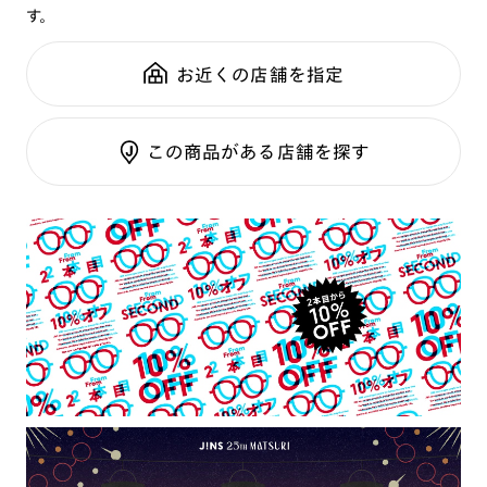
す。
鼻パッド：
クリングスタイプ
可視光調光SCREEN
全国の店舗で無料フィッティング
フレーム素材：
フロント：樹脂
調光レンズ
修理のご相談もいつでもお気軽に
お近くの店舗を指定
テンプル：樹脂
調光UVダブルカット
調光SCREEN
ご利用ガイド
くもり止めレンズ
この商品がある店舗を探す
カラーレンズ：ダークカラー
カラーレンズ：ミディアムカラー
カラーレンズ：ライトカラー
カラーレンズ：トレンドカラー
コンシーラーカラー
コンシーラーカラーUVダブルカット
チークカラー
偏光レンズ
アクティブレンズ
UVダブルカットレンズ
JINS VIOLET+