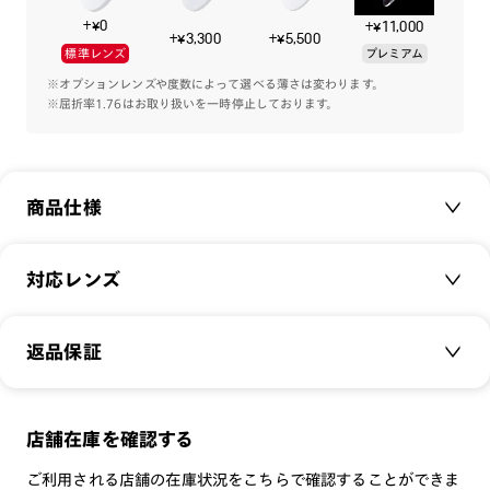
+¥0
+¥11,000
テンプルをスリムに、フレーム幅や角度などの仕様をよりかけ
+¥3,300
+¥5,500
標準レンズ
プレミアム
心地よくなるように調整し、異素材のコンビネーションで表
現。
※オプションレンズや度数によって選べる薄さは変わります。
※屈折率1.76はお取り扱いを一時停止しております。
どんなファッションにも合わせやすい色合いを取り揃えまし
た。
商品仕様
※こちらの商品のカラー・柄によっては個体差がございます。
※こちらはオンラインショップ・一部店舗での取り扱い商品で
す。
商品名：
Modern Combination
対応レンズ
品番：
URF-23S-152
サイズ：
クリアレンズ（常用・老眼鏡用）
54.1□18.0-150.0○46
返品保証
無敵コーティング
重さ：
17
g
重さについて
遠近レンズ
スタイル：
ウェリントン
JINS SCREEN
メガネの度数が合わなくなっても、
店舗在庫を確認する
シリーズ：
TODAY
可視光調光レンズ
ご購入から半年間、2回まで交換保証可能
性別：
UNISEX
ご利用される店舗の在庫状況をこちらで確認することができま
可視光調光UVダブルカットレンズ