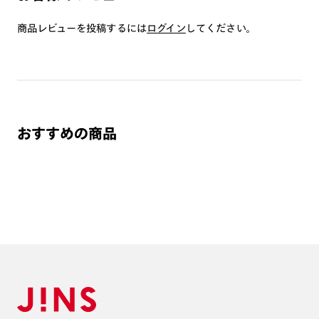
つき対応可能です。
商品とレンズ交換券が届きましたらお近くのJINS店舗へご
商品レビューを投稿するには
ログイン
してください。
持参ください。なお、特注レンズの為、後日お渡しとなり
作成日数をいただきます。
ご注文の手順は以下をご参照ください。
1. カート画面内「レンズ選択へ」ボタンより「度つきレン
おすすめの商品
ズまたは店舗でレンズ作成」を選択
2. 遠近レンズより「遠近両用」を選択のうえ、購入手続き
画面へ
3. 「度数がわからない方・店舗でレンズ作成」を選択
※オプションレンズと組み合わせた遠近両用（累進）レンズはオンラインシ
ョップでご注文できません。
※フレームの天地幅は30mm以上推奨です。その他注意事項はレンズガイド
をご参照ください。
※JINS極上遠近レンズは追加料金22,000円（税込み）を頂戴いたします。
※単焦点レンズでレンズ交換券を選択の場合、店舗で遠近両用代5,500円
（税込み）を頂戴いたします。