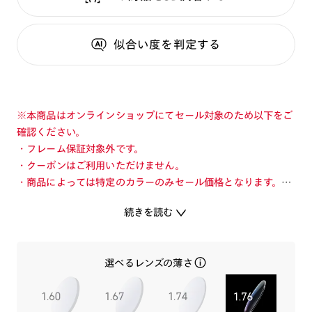
似合い度
を判定する
※本商品はオンラインショップにてセール対象のため以下をご
確認ください。
・フレーム保証対象外です。
・クーポンはご利用いただけません。
・商品によっては特定のカラーのみセール価格となります。カ
ラーを切り替えてご確認ください。
続きを読む
・店舗とオンラインショップで価格が異なる場合があります。
・店舗在庫ボタンを選択している際は通常価格となります。店
舗でご購入の場合は店頭価格をご確認ください。
選べるレンズの薄さ
ファッション性と利便性を融合させた大人気シリーズのコンビ
ネーションエアフレーム。