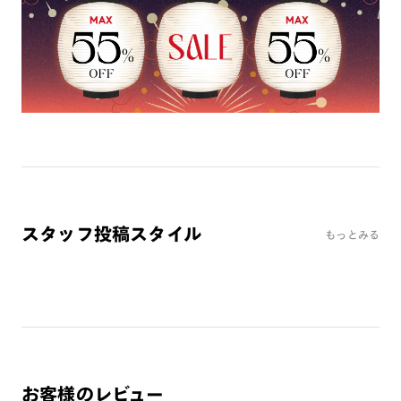
ミラーレンズ
※オンラインショップで作成可能なレンズはショッピングカート内で表示され
るレンズに限ります。それ以外の対応レンズについてはJINS実店舗でお取り扱
いしております。
※注文時に【度つき】→【レンズ交換券を発行】をお選びのうえ、店頭にてオ
プションレンズ代金をお支払いください。（※一部レンズ交換不可の商品を
除きます。）
※お選び頂くフレームや度数によっては作成できない場合がございます。
※RIM限定の記載があるカラーレンズは商品名に＜R!M＞の記載があるフレー
ムのみの対応となります。
※詳しくは
レンズガイド
をご確認ください。
スタッフ投稿スタイル
もっとみる
よくある質問
Q
オンラインショップで遠近両用レンズ（累進レンズ）のメ
ガネを作成できますか？
A
オンラインショップで遠近両用レンズ（クリアレンズの
み）をご注文の場合、レンズ交換券を選択後に店舗にて度
お客様のレビュー