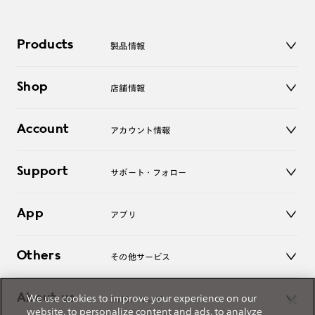
Products
製品情報
メガネ
Shop
店舗情報
サングラス
レンズ
店舗
コンタクトレンズ
Account
アカウント情報
オンラインショップ
老眼鏡
キッズ
マイページ／ログイン
Support
アクセサリー
サポート・フォロー
ログアウト
LINE公式アカウント
お知らせ
App
アプリ
よくあるご質問
ご利用ガイド
JINSアプリ
お問い合わせ
Others
その他サービス
3D WEB試着
About us
We use cookies to improve your experience on our
JINSについて
レンズ交換
website, to personalize content and ads, to analyze