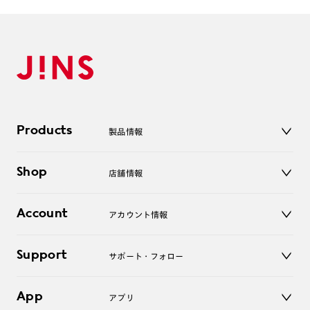
Products
製品情報
メガネ
Shop
店舗情報
サングラス
レンズ
店舗
コンタクトレンズ
Account
アカウント情報
オンラインショップ
老眼鏡
キッズ
マイページ／ログイン
Support
アクセサリー
サポート・フォロー
ログアウト
LINE公式アカウント
お知らせ
App
アプリ
よくあるご質問