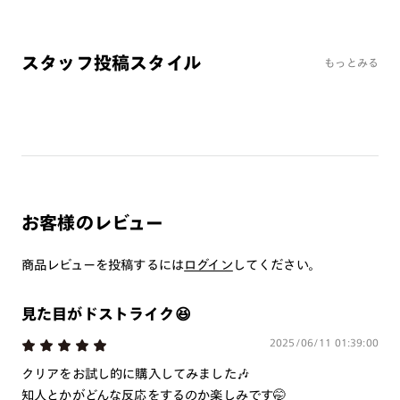
ミラーレンズ
※オンラインショップで作成可能なレンズはショッピングカート内で表示され
スタッフ投稿スタイル
るレンズに限ります。それ以外の対応レンズについてはJINS実店舗でお取り扱
もっとみる
いしております。
※注文時に【度つき】→【レンズ交換券を発行】をお選びのうえ、店頭にてオ
プションレンズ代金をお支払いください。（※一部レンズ交換不可の商品を
除きます。）
※お選び頂くフレームや度数によっては作成できない場合がございます。
※RIM限定の記載があるカラーレンズは商品名に＜R!M＞の記載があるフレー
ムのみの対応となります。
※詳しくは
レンズガイド
をご確認ください。
お客様のレビュー
商品レビューを投稿するには
ログイン
してください。
よくある質問
Q
オンラインショップで遠近両用レンズ（累進レンズ）のメ
見た目がドストライク😆
ガネを作成できますか？
2025/06/11 01:39:00
A
オンラインショップで遠近両用レンズ（クリアレンズの
クリアをお試し的に購入してみました🎶
み）をご注文の場合、レンズ交換券を選択後に店舗にて度
知人とかがどんな反応をするのか楽しみです🤭