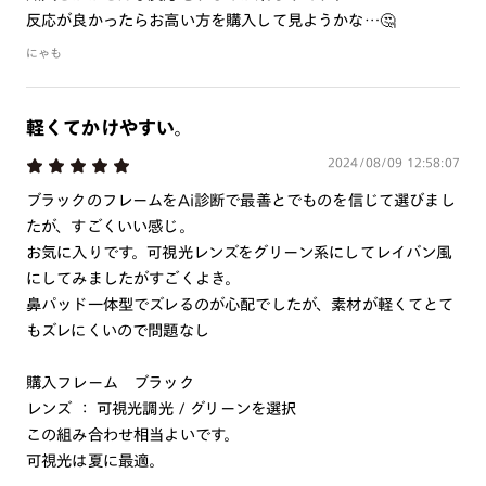
つき対応可能です。
反応が良かったらお高い方を購入して見ようかな…🤔
商品とレンズ交換券が届きましたらお近くのJINS店舗へご
にゃも
持参ください。なお、特注レンズの為、後日お渡しとなり
作成日数をいただきます。
軽くてかけやすい。
ご注文の手順は以下をご参照ください。
2024/08/09 12:58:07
1. カート画面内「レンズ選択へ」ボタンより「度つきレン
ブラックのフレームをAi診断で最善とでものを信じて選びまし
ズまたは店舗でレンズ作成」を選択
たが、すごくいい感じ。
お気に入りです。可視光レンズをグリーン系にしてレイバン風
2. 遠近レンズより「遠近両用」を選択のうえ、購入手続き
にしてみましたがすごくよき。
画面へ
鼻パッド一体型でズレるのが心配でしたが、素材が軽くてとて
3. 「度数がわからない方・店舗でレンズ作成」を選択
もズレにくいので問題なし
※オプションレンズと組み合わせた遠近両用（累進）レンズはオンラインシ
ョップでご注文できません。
購入フレーム ブラック
※フレームの天地幅は30mm以上推奨です。その他注意事項はレンズガイド
レンズ ： 可視光調光 / グリーンを選択
をご参照ください。
この組み合わせ相当よいです。
※JINS極上遠近レンズは追加料金22,000円（税込み）を頂戴いたします。
可視光は夏に最適。
※単焦点レンズでレンズ交換券を選択の場合、店舗で遠近両用代5,500円
（税込み）を頂戴いたします。