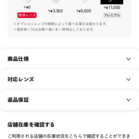
+¥0
+¥11,000
+¥3,300
+¥5,500
標準レンズ
プレミアム
※オプションレンズや度数によって選べる薄さは変わります。
※屈折率1.76はお取り扱いを一時停止しております。
商品仕様
商品名：
Modern Slim
対応レンズ
品番：
URF-23S-124
サイズ：
クリアレンズ（常用・老眼鏡用）
51□19-145○43
返品保証
無敵コーティング
重さ：
14
g
重さについて
遠近レンズ
スタイル：
ウェリントン
JINS SCREEN
メガネの度数が合わなくなっても、
店舗在庫を確認する
シリーズ：
STANDARD
可視光調光レンズ
ご購入から半年間、2回まで交換保証可能
性別：
UNISEX
ご利用される店舗の在庫状況をこちらで確認することができま
可視光調光UVダブルカットレンズ