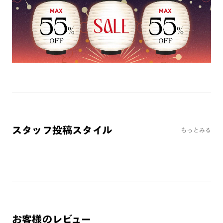
くなる可能性がございます。その為、透明なレンズのみ選択可
能になっております。
※店頭で＋3300円～（税込価格）でUVダブルカットレンズ
へ、＋5500円～（税込価格）で累進レンズへの交換が可能で
す。
お客様の度数によっては作成できない場合がございます。
※フレーム形状の特性上作成いただけない度数がございます。
単焦点（1.60～1.74）レンズ：SPH・CYL合算数値、 ＋
（プラス）2.25以上は作成不可
単焦点（1.76）レンズ ：SPH・CYL合算数値、 ＋（プ
スタッフ投稿スタイル
ラス）5.25以上は作成不可
もっとみる
累進（1.60・1.67）レンズ ：＋（プラス）度数はすべて作
成不可
累進（1.76）レンズ ：遠用度数SPH・CYL合算数値、
＋（プラス）2.75以上は作成不可
※レンズ度数により、フレームとプレートに隙間が生じる場合
がございます。
※オンラインショップでの購入には、サービスケースに入れて
お客様のレビュー