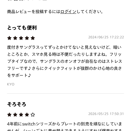
お届けいたします。
※クーポン利用不可
商品レビューを投稿するには
ログイン
してください。
プレートについて
とっても便利
・本製品は磁石を使用しています。心臓ペースメーカーや電気
で作動する体内埋め込み装置などの医療機器を装着している方
2024/06/25 17:22:22
は、使用しないで下さい。また、これらを装着している人に本
度付きサングラスってずっとかけてないと見えないけど、暗い
製品を近づけないで下さい。
ところとか、スマホ見る時は不便だったりしますよね。フリッ
・薄暮または夜間時における運転および路上で使用しないで下
プタイプなので、サングラスのオンオフが自在なのはストレス
さい。
フリーです♪さらにクイックフィットが抜群のかけ心地の良さ
・溶接などの遮光レンズとして使用しないで下さい。
をサポート♪
・強い衝撃から顔や目を保護するものではありません。
KYO
・本製品はプレートが着脱可能な構造になっています。強い風
が当たる場合や、衝撃・振動・ひねりが加わる場合等は脱落の
可能性があるため、ご使用をお控え下さい。
そろそろ
・かける時、外す時は両手で丁寧に行って下さい。片手で行う
とプレートが外れる恐れがあります。
2026/05/25 17:50:31
・テンプルの開閉はプレートを外した状態で行って下さい。
4年前にswitchシリーズからプレートの別売を頑なにしていま
・高温の場所で使用・保管をしないで下さい。
せんが、シーンごとに着せ替えできるようにすれば爆売れする