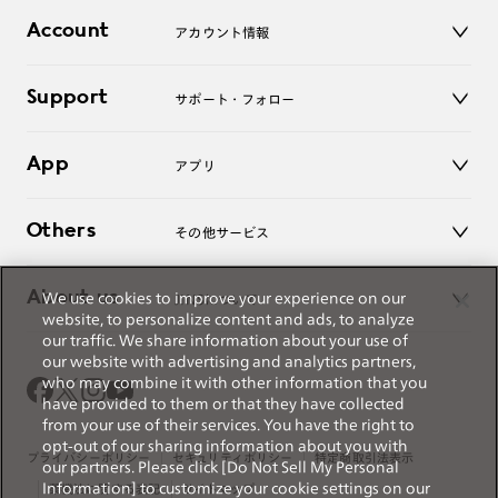
店舗
コンタクトレンズ
Account
アカウント情報
オンラインショップ
老眼鏡
キッズ
マイページ／ログイン
Support
アクセサリー
サポート・フォロー
ログアウト
LINE公式アカウント
お知らせ
App
アプリ
よくあるご質問
ご利用ガイド
JINSアプリ
お問い合わせ
Others
その他サービス
3D WEB試着
About us
We use cookies to improve your experience on our
JINSについて
レンズ交換
website, to personalize content and ads, to analyze
オンラインギフト
our traffic. We share information about your use of
Magnify Life
価格案内
our website with advertising and analytics partners,
会社概要
who may combine it with other information that you
採用情報
have provided to them or that they have collected
法人のお客様
from your use of their services. You have the right to
出店について
opt-out of our sharing information about you with
プライバシーポリシー
セキュリティポリシー
特定商取引法表示
our partners. Please click [Do Not Sell My Personal
Information] to customize your cookie settings on our
薬機法に関する表記
サイトマップ