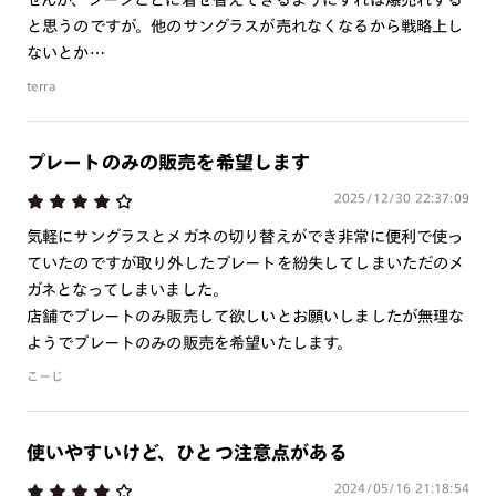
・金属のような硬いものとの接触は、傷の原因となるため避け
と思うのですが。他のサングラスが売れなくなるから戦略上し
て下さい。
ないとか⋯
・プレートのレンズ交換はできません。
terra
・本製品を使用中に見え方の違和感・頭痛・体調不良等が生じ
た場合は直ちに使用を中止し、医師にご相談下さい。
プレートのみの販売を希望します
偏光レンズをご使用の際は、上記に加え、以下もご注意下さ
い。
2025/12/30 22:37:09
・偏光レンズで自動車のフロントガラス等熱強化ガラスを見る
気軽にサングラスとメガネの切り替えができ非常に便利で使っ
とひずみの干渉色が見えることがあります。レンズの特性であ
ていたのですが取り外したプレートを紛失してしまいただのメ
り、品質に問題はございません。
ガネとなってしまいました。
・偏光レンズで液晶画面を見ると、種類や見る角度によって暗
店舗でプレートのみ販売して欲しいとお願いしましたが無理な
く見えたり、虹色（歪み）に見えることがありますのでご注意
ようでプレートのみの販売を希望いたします。
下さい。
こーじ
・レンズ破損の原因となりますので、なるべく水に触れないよ
うご注意下さい。万が一、レンズに水がついてしまった場合は
速やかに柔らかい布等で拭き取って下さい。また、超音波洗浄
使いやすいけど、ひとつ注意点がある
機は、使用しないで下さい。
2024/05/16 21:18:54