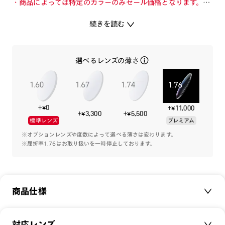
・商品によっては特定のカラーのみセール価格となります。カ
ラーを切り替えてご確認ください。
続きを読む
・店舗とオンラインショップで価格が異なる場合があります。
・店舗在庫ボタンを選択している際は通常価格となります。店
舗でご購入の場合は店頭価格をご確認ください。
選べるレンズの薄さ
JINSとアウトドアブランドSnow Peakのコラボレーション
JINS Switch Flip Up。
+¥0
+¥11,000
”日本のアウトドアシーンにもっとサングラスを普及させたい”
+¥3,300
+¥5,500
標準レンズ
プレミアム
そんな想いのもと、アウトドアに最適な機能とデザインを追求
したアイウエアを開発しました。
※オプションレンズや度数によって選べる薄さは変わります。
※屈折率1.76はお取り扱いを一時停止しております。
アウトドアユーザーの求める使いやすさを追求した、JINS
SwitchのSnow Peakコラボ限定モデル。アウトドアシーンか
ら道中のドライブまでさまざまなシーンを想定し、本当に使え
商品仕様
る機能を詰め込んだ一本。
ドライブデイレンズの追加やQuick Fitの位置調整によって、
更に機能的になったFlip Upタイプです。
商品名：
JINS×Snow Peak JINS Switch Flip Up
対応レンズ