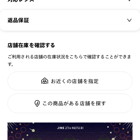
品番：
URF-23S-016
外遊びで肌身離さず持っておきたい本コラボJINS Switchを入
サイズ：
クリアレンズ（常用・老眼鏡用）
48.1□21.0-145.0○41
れられるサコッシュタイプのオリジナルケースと、「Snow
返品保証
無敵コーティング
Peak」のロゴが入ったメガネ拭きが付属します。
重さ：
19
g
重さについて
UVダブルカットレンズ
スタイル：
ボストン
‐プレート‐
メガネの度数が合わなくなっても、
店舗在庫を確認する
シリーズ：
SCENE
※オンラインショップで作成可能なレンズはショッピングカート内で表示され
[紫外線透過率]
ご購入から半年間、2回まで交換保証可能
るレンズに限ります。それ以外の対応レンズについてはJINS実店舗でお取り扱
性別：
UNISEX
0.1%以下
ご利用される店舗の在庫状況をこちらで確認することができま
いしております。
[可視光線透過率]
※注文時に【度つき】→【レンズ交換券を発行】をお選びのうえ、店頭にてオ
す。
鼻パッド：
フレーム一体型
プションレンズ代金をお支払いください。（※一部レンズ交換不可の商品を
COLOR 86：15％（偏光レンズ）
全国の店舗で無料フィッティング
除きます。）
フレーム素材：
フロント：樹脂
COLOR 94：32％（ドライブデイレンズ）
修理のご相談もいつでもお気軽に
※お選び頂くフレームや度数によっては作成できない場合がございます。
お近くの店舗を指定
テンプル：樹脂
※RIM限定の記載があるカラーレンズは商品名に＜R!M＞の記載があるフレー
ムのみの対応となります。
注意事項
※詳しくは
レンズガイド
をご確認ください。
ご利用ガイド
※本製品はプレートとフレームのセット商品です。プレートの
この商品がある店舗を探す
みの販売は行っておりませんのでご注意下さい。他の品番のプ
レートとの互換性はございません。
※プレートはレンズ交換不可
※本体にカラーレンズを入れ、カラーレンズプレートを併用し
た場合、可視光線透過率が下がり、信号機の色等が判断しづら