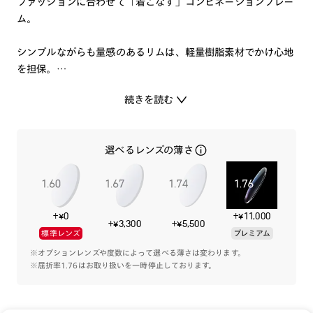
ファッションに合わせて「着こなす」コンビネーションフレー
ム。
シンプルながらも量感のあるリムは、軽量樹脂素材でかけ心地
を担保。
どんなテイストにも合わせやすく、モノトーンでシックな印象
続きを読む
の中に個性が光るフロントデザインとカラーを配しました。
コーディネートのポイントにも使える1本です。
選べるレンズの薄さ
+¥0
+¥11,000
+¥3,300
+¥5,500
標準レンズ
プレミアム
※オプションレンズや度数によって選べる薄さは変わります。
※屈折率1.76はお取り扱いを一時停止しております。