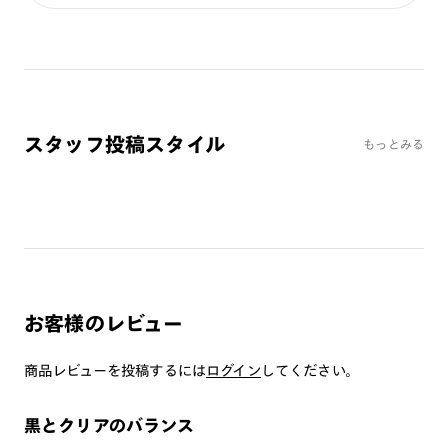
カラーレンズ：ミディアムカラー
カラーレンズ：ライトカラー
カラーレンズ：トレンドカラー
コンシーラーカラー
コンシーラーカラーUVダブルカット
スタッフ投稿スタイル
もっとみる
偏光レンズ
アクティブレンズ
UVダブルカットレンズ
JINS VIOLET+
ミラーレンズ
※オンラインショップで作成可能なレンズはショッピングカート内で表示され
お客様のレビュー
るレンズに限ります。それ以外の対応レンズについてはJINS実店舗でお取り扱
いしております。
※注文時に【度つき】→【レンズ交換券を発行】をお選びのうえ、店頭にてオ
商品レビューを投稿するには
ログイン
してください。
プションレンズ代金をお支払いください。（※一部レンズ交換不可の商品を
除きます。）
※お選び頂くフレームや度数によっては作成できない場合がございます。
黒とクリアのバランス
※RIM限定の記載があるカラーレンズは商品名に＜R!M＞の記載があるフレー