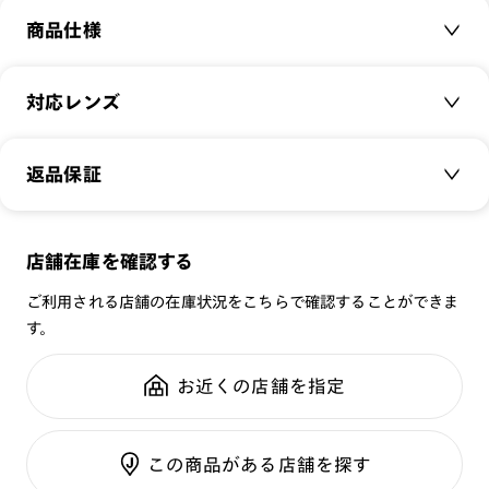
商品仕様
商品名：
Combi＆Metal
対応レンズ
品番：
URF-23A-063
サイズ：
クリアレンズ（常用・老眼鏡用）
48.0□22.5-150.0○38
返品保証
無敵コーティング
重さ：
23
g
重さについて
遠近レンズ
スタイル：
ウェリントン
JINS SCREEN
メガネの度数が合わなくなっても、
店舗在庫を確認する
シリーズ：
TODAY
可視光調光レンズ
ご購入から半年間、2回まで交換保証可能
性別：
UNISEX
ご利用される店舗の在庫状況をこちらで確認することができま
可視光調光UVダブルカットレンズ
す。
鼻パッド：
クリングスタイプ
可視光調光SCREEN
全国の店舗で無料フィッティング
フレーム素材：
フロント：樹脂
調光レンズ
修理のご相談もいつでもお気軽に
お近くの店舗を指定
テンプル：樹脂
調光UVダブルカット
調光SCREEN
ご利用ガイド
くもり止めレンズ
この商品がある店舗を探す
カラーレンズ：ダークカラー