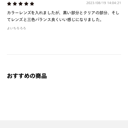
ムのみの対応となります。
2023/08/19 14:04:21
※詳しくは
レンズガイド
をご確認ください。
カラーレンズを入れましたが、黒い部分とクリアの部分、そし
てレンズと三色バランス良くいい感じになりました。
よいちろろろ
よくある質問
Q
オンラインショップで遠近両用レンズ（累進レンズ）のメ
ガネを作成できますか？
A
オンラインショップで遠近両用レンズ（クリアレンズの
み）をご注文の場合、レンズ交換券を選択後に店舗にて度
おすすめの商品
つき対応可能です。
商品とレンズ交換券が届きましたらお近くのJINS店舗へご
持参ください。なお、特注レンズの為、後日お渡しとなり
作成日数をいただきます。
ご注文の手順は以下をご参照ください。
1. カート画面内「レンズ選択へ」ボタンより「度つきレン