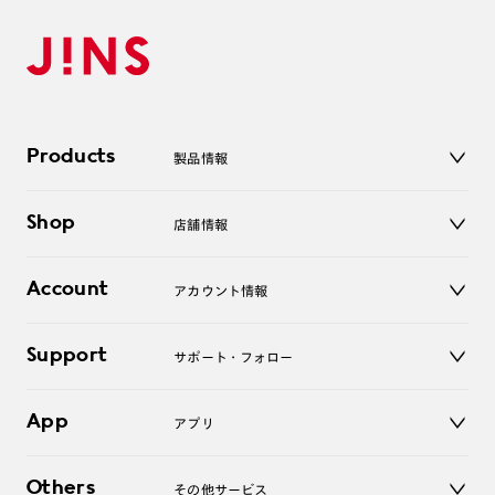
ズまたは店舗でレンズ作成」を選択
2. 遠近レンズより「遠近両用」を選択のうえ、購入手続き
画面へ
3. 「度数がわからない方・店舗でレンズ作成」を選択
※オプションレンズと組み合わせた遠近両用（累進）レンズはオンラインシ
Products
製品情報
ョップでご注文できません。
※フレームの天地幅は30mm以上推奨です。その他注意事項はレンズガイド
メガネ
をご参照ください。
Shop
店舗情報
サングラス
※JINS極上遠近レンズは追加料金22,000円（税込み）を頂戴いたします。
レンズ
※単焦点レンズでレンズ交換券を選択の場合、店舗で遠近両用代5,500円
店舗
（税込み）を頂戴いたします。
コンタクトレンズ
Account
アカウント情報
オンラインショップ
老眼鏡
キッズ
マイページ／ログイン
Support
アクセサリー
サポート・フォロー
ログアウト
LINE公式アカウント
お知らせ
App
アプリ
よくあるご質問
ご利用ガイド
JINSアプリ
お問い合わせ
Others
その他サービス