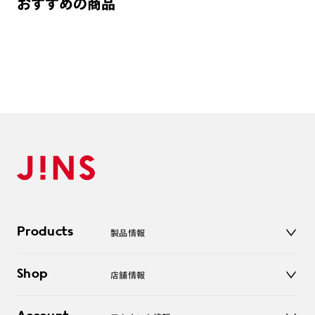
おすすめの商品
※オンラインショップで作成可能なレンズはショッピングカート内で表示され
るレンズに限ります。それ以外の対応レンズについてはJINS実店舗でお取り扱
いしております。
※注文時に【度つき】→【レンズ交換券を発行】をお選びのうえ、店頭にてオ
プションレンズ代金をお支払いください。（※一部レンズ交換不可の商品を
除きます。）
※お選び頂くフレームや度数によっては作成できない場合がございます。
※RIM限定の記載があるカラーレンズは商品名に＜R!M＞の記載があるフレー
ムのみの対応となります。
※詳しくは
レンズガイド
をご確認ください。
よくある質問
Q
オンラインショップで遠近両用レンズ（累進レンズ）のメ
ガネを作成できますか？
Products
製品情報
A
オンラインショップで遠近両用レンズ（クリアレンズの
メガネ
み）をご注文の場合、レンズ交換券を選択後に店舗にて度
Shop
店舗情報
サングラス
つき対応可能です。
レンズ
店舗
商品とレンズ交換券が届きましたらお近くのJINS店舗へご
コンタクトレンズ