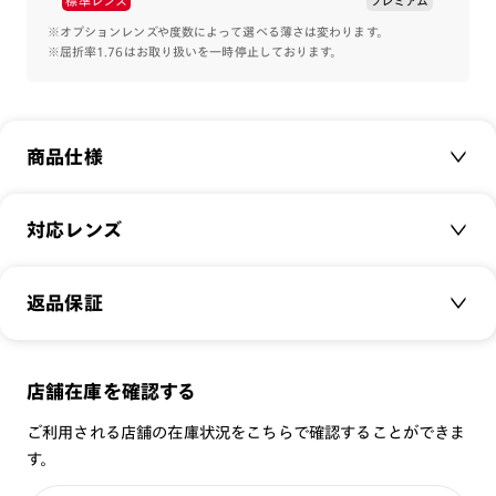
標準レンズ
プレミアム
※オプションレンズや度数によって選べる薄さは変わります。
※屈折率1.76はお取り扱いを一時停止しております。
商品仕様
商品名：
Combination & Pointmetal-エイティー
対応レンズ
ズ-Black Impact-
品番：
URF-22S-097
クリアレンズ（常用・老眼鏡用）
返品保証
サイズ：
50.1□20.0-148.0○40
無敵コーティング
遠近レンズ
重さ：
15
g
重さについて
JINS SCREEN
メガネの度数が合わなくなっても、
スタイル：
ウェリントン
店舗在庫を確認する
可視光調光レンズ
ご購入から半年間、2回まで交換保証可能
シリーズ：
TODAY
ご利用される店舗の在庫状況をこちらで確認することができま
可視光調光UVダブルカットレンズ
性別：
UNISEX
す。
可視光調光SCREEN
全国の店舗で無料フィッティング
鼻パッド：
クリングスタイプ