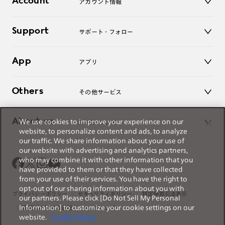
Account
アカウント情報
オンラインショップ
持参ください。なお、特注レンズの為、後日お渡しとなり
老眼鏡
作成日数をいただきます。
キッズ
マイページ／ログイン
Support
アクセサリー
サポート・フォロー
ログアウト
ご注文の手順は以下をご参照ください。
LINE公式アカウント
お知らせ
App
アプリ
よくあるご質問
1. カート画面内「レンズ選択へ」ボタンより「度つきレン
ご利用ガイド
ズまたは店舗でレンズ作成」を選択
JINSアプリ
お問い合わせ
Others
その他サービス
2. 遠近レンズより「遠近両用」を選択のうえ、購入手続き
画面へ
3D WEB試着
About us
We use cookies to improve your experience on our
JINSについて
3. 「度数がわからない方・店舗でレンズ作成」を選択
レンズ交換
website, to personalize content and ads, to analyze
オンラインギフト
※オプションレンズと組み合わせた遠近両用（累進）レンズはオンラインシ
our traffic. We share information about your use of
Magnify Life
価格案内
ョップでご注文できません。
our website with advertising and analytics partners,
会社概要
※フレームの天地幅は30mm以上推奨です。その他注意事項はレンズガイド
who may combine it with other information that you
採用情報
をご参照ください。
have provided to them or that they have collected
法人のお客様
※JINS極上遠近レンズは追加料金22,000円（税込み）を頂戴いたします。
from your use of their services. You have the right to
opt-out of our sharing information about you with
出店について
※単焦点レンズでレンズ交換券を選択の場合、店舗で遠近両用代5,500円
プライバシーポリシー
セキュリティポリシー
特定商取引法表示
（税込み）を頂戴いたします。
our partners. Please click [Do Not Sell My Personal
Information] to customize your cookie settings on our
薬機法に関する表記
サイトマップ
website.
Cookie Policy