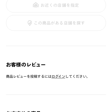
調光レンズ
修理のご相談もいつでもお気軽に
お近くの店舗を指定
フレーム素材：
フロント：樹脂
調光UVダブルカット
テンプル：樹脂
調光SCREEN
ご利用ガイド
くもり止めレンズ
この商品がある店舗を探す
カラーレンズ：ダークカラー
カラーレンズ：ミディアムカラー
カラーレンズ：ライトカラー
カラーレンズ：トレンドカラー
コンシーラーカラー
コンシーラーカラーUVダブルカット
お客様のレビュー
チークカラー
偏光レンズ
商品レビューを投稿するには
ログイン
してください。
アクティブレンズ
UVダブルカットレンズ
JINS VIOLET+
ミラーレンズ