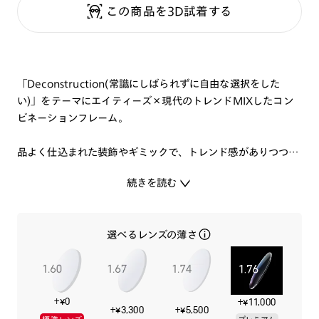
この商品を3D試着する
「Deconstruction(常識にしばられずに自由な選択をした
い)」をテーマにエイティーズ×現代のトレンドMIXしたコン
ビネーションフレーム。
品よく仕込まれた装飾やギミックで、トレンド感がありつつも
個性も表現できる、バランス感覚抜群のフレームに仕上げまし
続きを読む
た。
流行に敏感でありつつも個性も演出したい、そんなお客様に是
選べるレンズの薄さ
非オススメしたいメガネです。
+¥0
+¥11,000
+¥3,300
+¥5,500