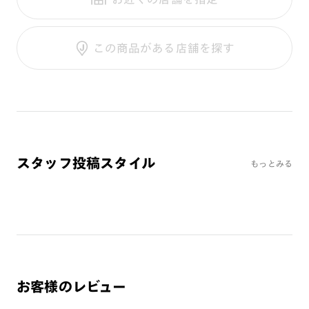
テンプル：メタル
調光UVダブルカット
調光SCREEN
ご利用ガイド
くもり止めレンズ
この商品がある店舗を探す
カラーレンズ：ダークカラー
カラーレンズ：ミディアムカラー
カラーレンズ：ライトカラー
カラーレンズ：トレンドカラー
コンシーラーカラー
コンシーラーカラーUVダブルカット
スタッフ投稿スタイル
もっとみる
チークカラー
偏光レンズ
アクティブレンズ
UVダブルカットレンズ
JINS VIOLET+
ミラーレンズ
お客様のレビュー
※オンラインショップで作成可能なレンズはショッピングカート内で表示され
るレンズに限ります。それ以外の対応レンズについてはJINS実店舗でお取り扱