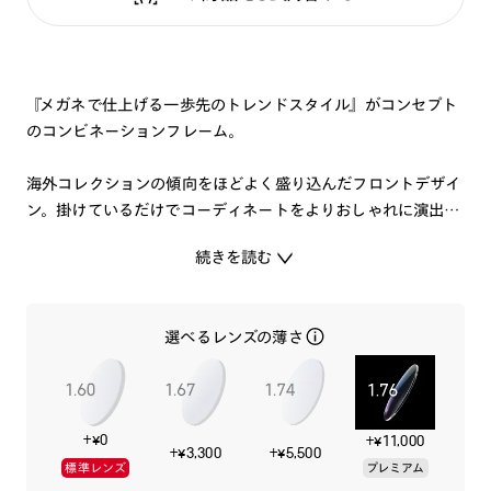
『メガネで仕上げる一歩先のトレンドスタイル』がコンセプト
のコンビネーションフレーム。
海外コレクションの傾向をほどよく盛り込んだフロントデザイ
ン。掛けているだけでコーディネートをよりおしゃれに演出す
ることができます。
続きを読む
シックなアースカラーや透け感のあるシアーなどトレンドを意
識したカラーを取り込みました。
選べるレンズの薄さ
人よりも先行くファッションを楽しみたい、個性的なスタイル
を取り入れたい方におススメのメガネです。
+¥0
+¥11,000
+¥3,300
+¥5,500
標準レンズ
プレミアム