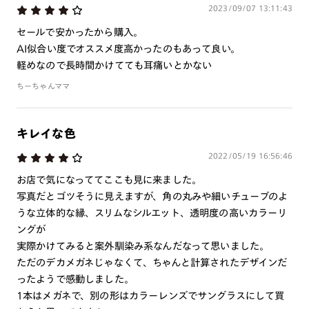
作成日数をいただきます。
2023/09/07 13:11:43
セールで安かったから購入。
ご注文の手順は以下をご参照ください。
AI似合い度でオススメ度高かったのもあって良い。
軽めなので長時間かけてても耳痛いとかない
1. カート画面内「レンズ選択へ」ボタンより「度つきレン
ちーちゃんママ
ズまたは店舗でレンズ作成」を選択
2. 遠近レンズより「遠近両用」を選択のうえ、購入手続き
画面へ
キレイな色
3. 「度数がわからない方・店舗でレンズ作成」を選択
2022/05/19 16:56:46
※オプションレンズと組み合わせた遠近両用（累進）レンズはオンラインシ
お店で気になっててここも見に来ました。
ョップでご注文できません。
写真だとゴツそうに見えますが、角の丸みや細いチューブのよ
※フレームの天地幅は30mm以上推奨です。その他注意事項はレンズガイド
うな立体的な縁、スリムなシルエット、透明度の高いカラーリ
をご参照ください。
ングが
※JINS極上遠近レンズは追加料金22,000円（税込み）を頂戴いたします。
※単焦点レンズでレンズ交換券を選択の場合、店舗で遠近両用代5,500円
実際かけてみると案外馴染み系なんだなって思いました。
（税込み）を頂戴いたします。
ただのデカメガネじゃなくて、ちゃんと計算されたデザインだ
ったようで感動しました。
1本はメガネで、別の形はカラーレンズでサングラスにして買