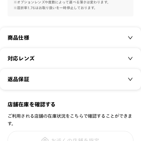
※オプションレンズや度数によって選べる薄さは変わります。
※屈折率1.76はお取り扱いを一時停止しております。
商品仕様
商品名：
FASHION COMBI
対応レンズ
品番：
URF-21S-064
サイズ：
クリアレンズ（常用・老眼鏡用）
51□19-142○44
返品保証
無敵コーティング
重さ：
g
重さについて
遠近レンズ
スタイル：
その他
JINS SCREEN
メガネの度数が合わなくなっても、
店舗在庫を確認する
シリーズ：
TODAY
可視光調光レンズ
ご購入から半年間、2回まで交換保証可能
性別：
WOMEN
ご利用される店舗の在庫状況をこちらで確認することができま
可視光調光UVダブルカットレンズ
す。
鼻パッド：
クリングスタイプ
可視光調光SCREEN
全国の店舗で無料フィッティング
フレーム素材：
フロント：樹脂
調光レンズ
修理のご相談もいつでもお気軽に
お近くの店舗を指定