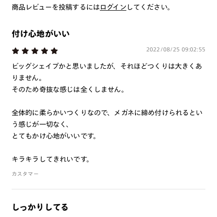
商品レビューを投稿するには
いしております。
ログイン
してください。
※注文時に【度つき】→【レンズ交換券を発行】をお選びのうえ、店頭にてオ
プションレンズ代金をお支払いください。（※一部レンズ交換不可の商品を
除きます。）
付け心地がいい
※お選び頂くフレームや度数によっては作成できない場合がございます。
2022/08/25 09:02:55
※RIM限定の記載があるカラーレンズは商品名に＜R!M＞の記載があるフレー
ムのみの対応となります。
ビッグシェイプかと思いましたが、それほどつくりは大きくあ
※詳しくは
レンズガイド
をご確認ください。
りません。
そのため奇抜な感じは全くしません。
よくある質問
全体的に柔らかいつくりなので、メガネに締め付けられるとい
う感じが一切なく、
Q
オンラインショップで遠近両用レンズ（累進レンズ）のメ
とてもかけ心地がいいです。
ガネを作成できますか？
キラキラしてきれいです。
A
オンラインショップで遠近両用レンズ（クリアレンズの
カスタマー
み）をご注文の場合、レンズ交換券を選択後に店舗にて度
つき対応可能です。
商品とレンズ交換券が届きましたらお近くのJINS店舗へご
しっかりしてる
持参ください。なお、特注レンズの為、後日お渡しとなり