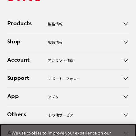
Products
製品情報
メガネ
Shop
店舗情報
サングラス
レンズ
店舗
コンタクトレンズ
Account
アカウント情報
オンラインショップ
老眼鏡
キッズ
マイページ／ログイン
Support
アクセサリー
サポート・フォロー
ログアウト
LINE公式アカウント
お知らせ
App
アプリ
よくあるご質問
ご利用ガイド
JINSアプリ
お問い合わせ
Others
その他サービス
3D WEB試着
About us
We use cookies to improve your experience on our
JINSについて
レンズ交換