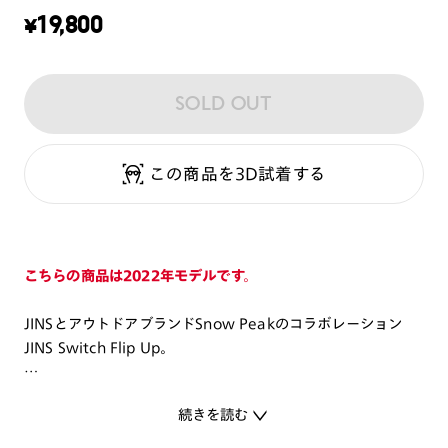
¥
19,800
SOLD OUT
この商品を3D試着する
こちらの商品は2022年モデルです。
JINSとアウトドアブランドSnow Peakのコラボレーション
JINS Switch Flip Up。
”日本のアウトドアシーンにもっとサングラスを普及させたい”
続きを読む
そんな想いのもと、アウトドアに最適な機能とデザインを追求
したアイウエアを開発しました。