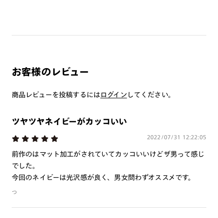
※レンズ度数により、フレームとプレートに隙間が生じる場合
がございます。
※オンラインショップでの購入には、サービスケースに入れて
お届けいたします。
※クーポン利用不可
お客様のレビュー
プレートについて
・本製品は磁石を使用しています。心臓ペースメーカーや電気
商品レビューを投稿するには
ログイン
してください。
で作動する体内埋め込み装置などの医療機器を装着している方
は、使用しないで下さい。また、これらを装着している人に本
ツヤツヤネイビーがカッコいい
製品を近づけないで下さい。
・薄暮または夜間時における運転および路上で使用しないで下
2022/07/31 12:22:05
さい。
前作のはマット加工がされていてカッコいいけどザ男って感じ
・溶接などの遮光レンズとして使用しないで下さい。
でした。
・強い衝撃から顔や目を保護するものではありません。
今回のネイビーは光沢感が良く、男女問わずオススメです。
・偏光レンズで自動車のフロントガラス等熱強化ガラスを見る
とひずみの干渉色が見えることがあります。レンズの特性であ
つ
り、品質に問題はございません。
・偏光レンズで液晶画面を見ると、種類や見る角度によって暗