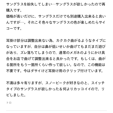
サングラスを紛失してしまい…サングラスが欲しかったので再
フレームについて
購入です。
・フレーム形状の特性上作成いただけない度数がございます。
価格が高いだけに、サングラスだけでも別途購入出来ると良い
単焦点レンズ S面C面合算:-9.00以上/ S：+2.25より作成
んですが…。それこそ色々なサングラスの色が楽しめたらサイ
不可
コーです。
累 進レンズ S：+度数はすべて作成不可
耳掛け部分は調整出来ない為、カクカク曲がるようなタイプに
※こちらの商品のカラー・柄によっては個体差がございます。
なっていますが、自分は鼻が低いせいか曲げてもまだまだ遊び
があり、ズレ落ちてしまうので、通常のメガネのようにかけ具
特集ページは
こちら
合をお店で曲げて調整出来ると良かったです。もしくは、曲が
CAMP HACKタイアップ記事は
こちら
る箇所をもう一箇所くらい作って欲しい。なので、この機能は
不要です。今はダサイけど耳掛け用のクリップ付けています。
不満は多々有りますが、スノーピークが好きなのと、スイッチ
タイプのサングラスが欲しかった＆何よりカッコイイので、リ
ピしました。
トロ