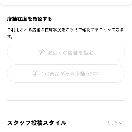
0.1%以下
重さ：
20
g
重さについて
UVダブルカットレンズ
[可視光線透過率]
スタイル：
ボストン
COLOR 58（偏光レンズ）：15%
メガネの度数が合わなくなっても、
店舗在庫を確認する
シリーズ：
SCENE
※オンラインショップで作成可能なレンズはショッピングカート内で表示され
COLOR 86（偏光レンズ）：15%
ご購入から半年間、2回まで交換保証可能
るレンズに限ります。それ以外の対応レンズについてはJINS実店舗でお取り扱
性別：
UNISEX
COLOR 94（偏光レンズ）：14%
ご利用される店舗の在庫状況をこちらで確認することができま
いしております。
※注文時に【度つき】→【レンズ交換券を発行】をお選びのうえ、店頭にてオ
す。
鼻パッド：
フレーム一体型
プションレンズ代金をお支払いください。（※一部レンズ交換不可の商品を
全国の店舗で無料フィッティング
除きます。）
フレーム素材：
フロント：樹脂
注意事項
修理のご相談もいつでもお気軽に
※お選び頂くフレームや度数によっては作成できない場合がございます。
お近くの店舗を指定
テンプル：樹脂
※本製品はプレートとフレームのセット商品です。プレートの
※RIM限定の記載があるカラーレンズは商品名に＜R!M＞の記載があるフレー
ムのみの対応となります。
みの販売は行っておりませんのでご注意下さい。他の品番のプ
※詳しくは
レンズガイド
をご確認ください。
ご利用ガイド
レートとの互換性はございません。
この商品がある店舗を探す
※プレートのレンズ交換不可
※本体にカラーレンズを入れ、カラーレンズプレートを併用し
た場合、可視光線透過率が下がり、信号機の色等が判断しづら
くなる可能性がございます。その為、透明なレンズのみ選択可
能になっております。
※店頭で＋3300円（税込価格）でUVダブルカットレンズへ、
＋5500円（税込価格）で累進レンズへの交換が可能です。
スタッフ投稿スタイル
もっとみる
お客様の度数によっては作成できない場合がございます。