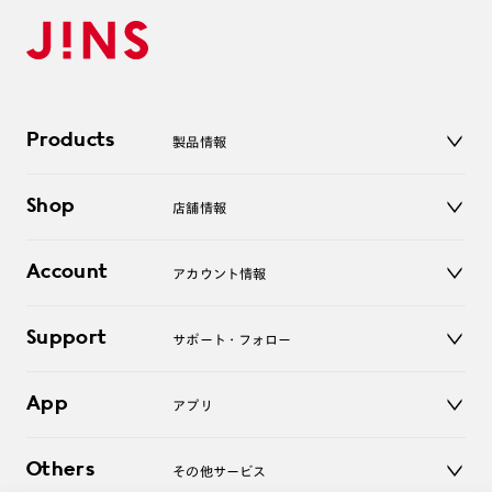
Products
製品情報
メガネ
Shop
店舗情報
サングラス
レンズ
店舗
コンタクトレンズ
Account
アカウント情報
オンラインショップ
老眼鏡
キッズ
マイページ／ログイン
Support
アクセサリー
サポート・フォロー
ログアウト
LINE公式アカウント
お知らせ
App
アプリ
よくあるご質問
ご利用ガイド
JINSアプリ
お問い合わせ
Others
その他サービス