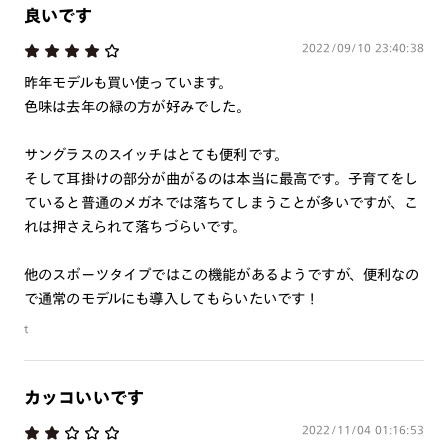
良いです
く見えたり、虹色（歪み）に見えることがありますのでご注意
下さい。
2022/09/10 23:40:38
・本製品はプレートが着脱可能な構造になっています。強い風
昨年モデルも買い使っています。
が当たる場合や、衝撃・振動・ひねりが加わる場合等は脱落の
色味は去年の緑の方が好みでした。
可能性があるため、ご使用をお控え下さい。
・かける時、外す時は両手で丁寧に行って下さい。片手で行う
サングラスのスイッチはとても便利です。
とプレートが外れる恐れがあります。
そして耳掛けの部分が曲がるのは本当に最高です。子育てをし
・テンプルの開閉はプレートを外した状態で行って下さい。
ていると普通のメガネでは落ちてしまうことが多いですが、こ
・高温の場所で使用・保管をしないで下さい。
れは押さえられて落ちづらいです。
・金属のような硬いものとの接触は、傷の原因となるため避け
て下さい。
他のスポーツタイプではこの機能があるようですが、便利なの
・レンズ破損の原因となりますので、なるべく水に触れないよ
で通常のモデルにも導入してもらいたいです！
うご注意下さい。万が一、レンズに水がついてしまった場合は
t
速やかに柔らかい布等で拭き取って下さい。また、超音波洗浄
機は、使用しないで下さい。
・プレートのレンズ交換はできません。
カッコいいです
・本製品を使用中に見え方の違和感・頭痛・体調不良等が生じ
た場合は直ちに使用を中止し、医師にご相談下さい。
2022/11/04 01:16:53