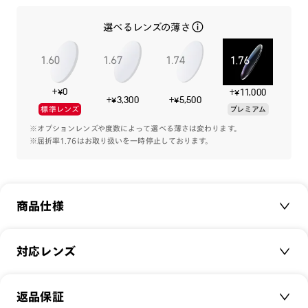
アクティブシーンでのズレにくさを体現するテンプルエンドは
選べるレンズの薄さ
可動式フックでフィット感アップ。
メガネからサングラスに簡単にスイッチ、フリップアップもで
きるプレートは、水面のぎらつきもしっかりカットできる偏光
レンズ搭載です。
+¥0
+¥11,000
アスタリスクのメタルパーツはSnow Peakアイウェアの印。
+¥3,300
+¥5,500
標準レンズ
プレミアム
アウトドアやドライブなどアクティブにお使いいただける1本
です。
※オプションレンズや度数によって選べる薄さは変わります。
※屈折率1.76はお取り扱いを一時停止しております。
Snow Peak製品に使用されるテント生地やロープ素材を使
い、サングラスだけではなくスマホ・小銭など外遊びで肌身離
さず持っておきたいものも入れられるサコッシュタイプのオリ
商品仕様
ジナルケースと、「Snow Peak」のロゴが入ったメガネ拭き
が付属します。
商品名：
JINS×Snow Peak JINS Switch
対応レンズ
品番：
URF-21S-012
-カラーレンズプレート-
サイズ：
クリアレンズ（常用・老眼鏡用）
50□20-149○43
[紫外線透過率]
返品保証
無敵コーティング