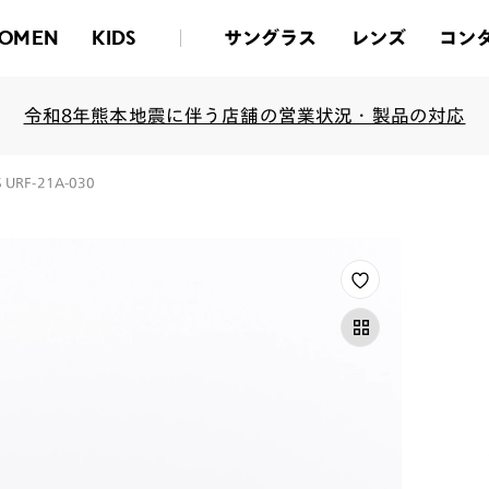
サングラス
レンズ
コン
OMEN
KIDS
令和8年熊本地震に伴う店舗の営業状況・製品の対応
RS URF-21A-030