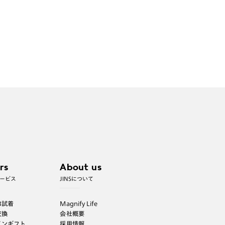
意事項はレンズガイドをご参照ください。
※JINS極上遠近レンズは追加料金22,000円（税込
み）を頂戴いたします。
※単焦点レンズでレンズ交換券を選択の場合、店舗
で遠近両用代5,500円（税込み）を頂戴いたしま
す。
rs
About us
ービス
JINSについて
B試着
Magnify Life
交換
会社概要
インギフト
採用情報