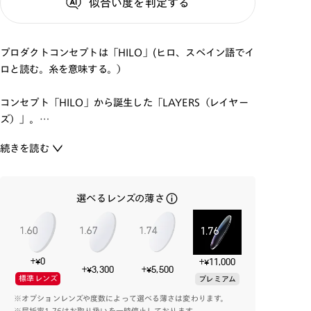
似合い度
を判定する
プロダクトコンセプトは「HILO」(ヒロ、スペイン語でイ
ロと読む。糸を意味する。）
コンセプト「HILO」から誕生した「LAYERS（レイヤー
ズ）」。
「アッセンブル」をキーワードに「造形を重ねる、つなぎ
続きを読む
あわせるとの考えを基づきデザインされました。
メガネ全体を一体成型で形づくったうえで色を塗り分け
るというJINS初の着色方法によって、パトリシアさんが
選べるレンズの薄さ
思い描いた奥行のある色合いを実現、お顔に調和するカ
ラーリングとフロントの形状、ブリッジのバランスなど、
こだわりを随所に落とし込みました。
+¥0
+¥11,000
4年間の歳月をかけて、「サスティナビリティとは？」に
+¥3,300
+¥5,500
標準レンズ
プレミアム
正面から向き合い、植物由来の原材料を含んだ素材を1年
※オプションレンズや度数によって選べる薄さは変わります。
以上かけて実用化検証を行い、結果、美観と強度を両立
※屈折率1.76はお取り扱いを一時停止しております。