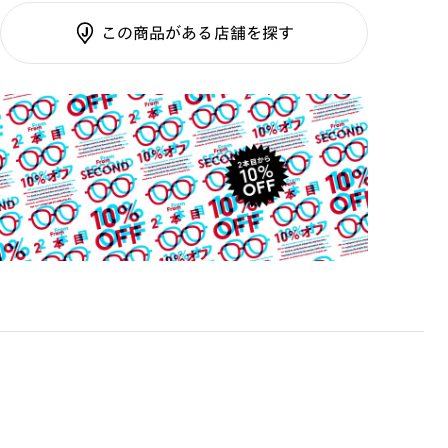
素材
調光SCREEN
Kvadrat、BMW、Ferrariなど多くの企業のプロジェク
テンプル：サスティナブル
この商品がある店舗を探す
くもり止めレンズ
トを手がけ、注目を集めている。作品はニューヨーク近代
ご利用ガイド
素材
カラーレンズ：ダークカラー
美術館、パリ装飾美術館、ヴィクトリア＆アルバート博
物館等、世界的な美術館で紹介されている。各国の大学で
カラーレンズ：ミディアムカラー
講義を行うほか、ミラノ工科大学アドバイザリーボード、
カラーレンズ：ライトカラー
ミラノ・トリエンナーレ美術館科学コミッティー･メンバ
カラーレンズ：トレンドカラー
ー。
コンシーラーカラー
コンシーラーカラーUVダブルカット
チークカラー
※フレームの特性上、テンプルは調整できる範囲に限り
偏光レンズ
がございます。
アクティブレンズ
※フレーム形状の特性上作成いただけない度数がござい
ます。
UVダブルカットレンズ
単焦点レンズ：S面C面合算-7.25以上
JINS VIOLET+
累進レンズ：作成可否は店舗確認となります。（オンラ
ミラーレンズ
インショップでは累進レンズの作成は行えません）
※ケースは素材の特性上、色落ちや色移り、型崩れが起こ
※オンラインショップで作成可能なレンズはショッピン
グカート内で表示されるレンズに限ります。それ以外の
る可能性がございます。
対応レンズについてはJINS実店舗でお取り扱いしてお