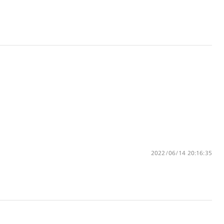
ります。
※注文時に【度つき】→【レンズ交換券を発行】をお選
びのうえ、店頭にてオプションレンズ代金をお支払い
ください。（※一部レンズ交換不可の商品を除きま
す。）
※お選び頂くフレームや度数によっては作成できない場
合がございます。
※RIM限定の記載があるカラーレンズは商品名に＜R!M
＞の記載があるフレームのみの対応となります。
※詳しくは
レンズガイド
をご確認ください。
よくある質問
Q
オンラインショップで遠近両用レンズ
2022/06/14 20:16:35
（累進レンズ）のメガネを作成できます
か？
A
オンラインショップで遠近両用レンズ
（クリアレンズのみ）をご注文の場合、
レンズ交換券を選択後に店舗にて度つき