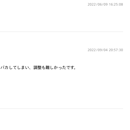
対応可能です。
2022/06/09 16:25:08
商品とレンズ交換券が届きましたらお近
くのJINS店舗へご持参ください。なお、
特注レンズの為、後日お渡しとなり作成
日数をいただきます。
ご注文の手順は以下をご参照ください。
2022/09/04 20:57:30
1. カート画面内「レンズ選択へ」ボタン
より「度つきレンズまたは店舗でレン
カパカしてしまい、調整も難しかったです。
ズ作成」を選択
2. 遠近レンズより「遠近両用」を選択の
うえ、購入手続き画面へ
3. 「度数がわからない方・店舗でレンズ
作成」を選択
※オプションレンズと組み合わせた遠近両用（累
進）レンズはオンラインショップでご注文できませ
ん。
※フレームの天地幅は30mm以上推奨です。その他注