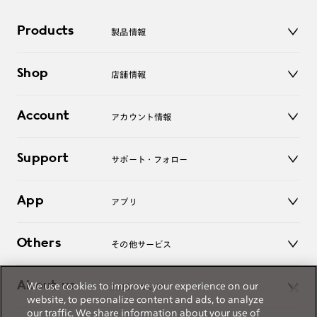
Products
製品情報
メガネ
Shop
店舗情報
サングラス
レンズ
店舗
コンタクトレンズ
Account
アカウント情報
オンラインショップ
老眼鏡
キッズ
マイページ／ログイン
Support
アクセサリー
サポート・フォロー
ログアウト
LINE公式アカウント
お知らせ
App
アプリ
よくあるご質問
ご利用ガイド
JINSアプリ
お問い合わせ
Others
その他サービス
3D WEB試着
About us
We use cookies to improve your experience on our
JINSについて
レンズ交換
website, to personalize content and ads, to analyze
オンラインギフト
our traffic. We share information about your use of
Magnify Life