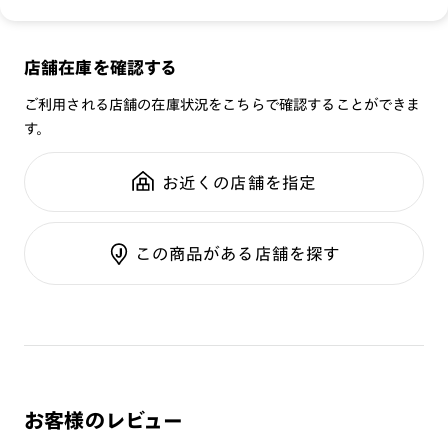
ファッションスタイルに“今”を取り入れたい方にオススメのメ
ガネです。
商品名：
【JINS Design Project SUNGLASSES】
店舗在庫を確認する
品番：
URF-20S-256
[紫外線透過率]
ご利用される店舗の在庫状況をこちらで確認することができま
サイズ：
51.4□19.0-146.0○42
0.1%以下
す。
重さ：
14.5
g
重さについて
スタイル：
スクエア
[可視光線透過率]
お近くの店舗を指定
COLOR 86：21%
シリーズ：
サングラス
性別：
UNISEX
【度付きで購入希望の方】
この商品がある店舗を探す
鼻パッド：
フレーム一体型
・度つき標準クリアレンズ：+3300円（税込）
フレーム素材：
フロント：樹脂
他オプションレンズご希望の場合は、上記金額に該当のオプ
テンプル：樹脂
ションレンズ料金が追加されます。
・度付きレンズへの交換は店舗でのみ可能です。ご購入された
サングラスをご持参の上、最寄りの店舗へご相談下さい。
・度数によっては度付き対応できない場合がございます。
※保証対象外
お客様のレビュー