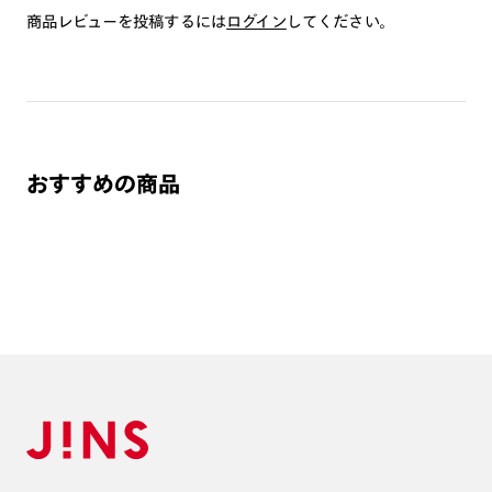
サングラスについて
商品レビューを投稿するには
ログイン
してください。
・肌に合わない時は使用を中止して医師に相談して下さい。
・夜間の運転または道路では使用しないで下さい。
・トンネルや暗いところでは使用しないで下さい。
・高温の場所での使用・保管はしないで下さい。
・通常使用での有害な紫外線を防ぐことは出来ますが、溶接な
どの遮光レンズとして使用しないで下さい。
おすすめの商品
・強い衝撃から顔や目を保護するものではありません。
・硬いものとの接触は避けて下さい。
すべてのサングラスはこちら⇒
【サングラス】