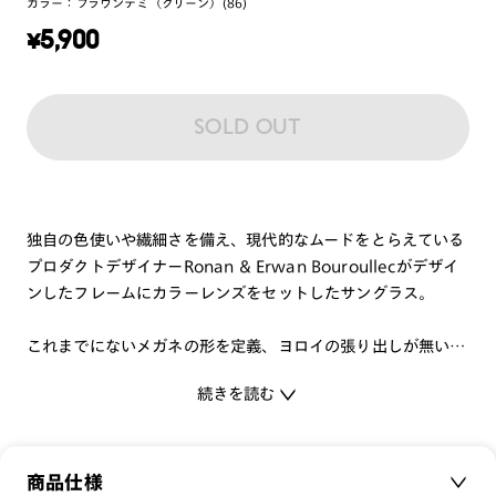
カラー：
ブラウンデミ（グリーン）(86)
¥
5,900
SOLD OUT
独自の色使いや繊細さを備え、現代的なムードをとらえている
プロダクトデザイナーRonan & Erwan Bouroullecがデザイ
ンしたフレームにカラーレンズをセットしたサングラス。
これまでにないメガネの形を定義、ヨロイの張り出しが無い事
によりミニマルで自然な印象の現代的なフォルムを実現しまし
続きを読む
た。
細身のシェイプにより、人の顔に自然に馴染み、台形の鼻パッ
トは顔の印象を変えません。
商品仕様