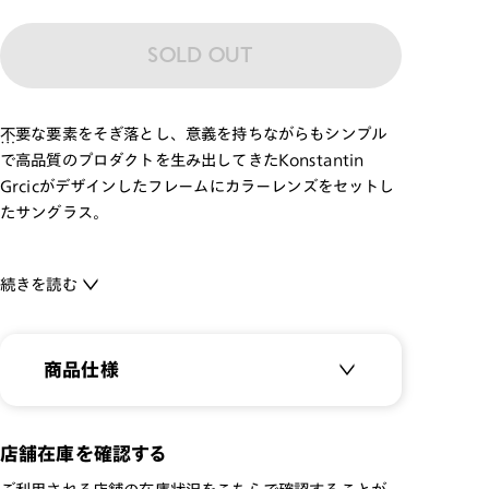
SOLD OUT
不要な要素をそぎ落とし、意義を持ちながらもシンプル
で高品質のプロダクトを生み出してきたKonstantin
Grcicがデザインしたフレームにカラーレンズをセットし
たサングラス。
メガネに関するリサーチを重ね理解を深める中で、メガネ
続きを読む
の起源のかたちであり、歴史上多くの著名人に自分らしさ
を際立たせるアイテムとして選ばれてきたラウンド型に
着目。
商品仕様
ラウンド型にベースを絞り、現代的解釈を加えることで多
様なスタイルを持ったデザインになりました。
商品名：
【JINS Design Project
ファッションアイテムとして活用できる1本です。
店舗在庫を確認する
SUNGLASSES】