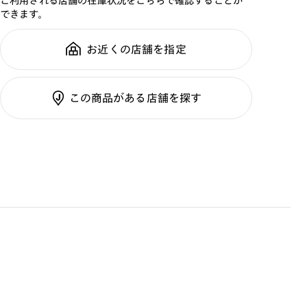
ご利用される店舗の在庫状況をこちらで確認することが
品番：
URF-20S-252
できます。
[紫外線透過率]
サイズ：
44□22-147○42
0.1%以下
重さ：
16
g
重さについて
お近くの店舗を指定
スタイル：
ラウンド
[可視光線透過率]
シリーズ：
サングラス
COLOR 28：37%
この商品がある店舗を探す
性別：
UNISEX
【度付きで購入希望の方】
鼻パッド：
フレーム一体型
・度つき標準クリアレンズ：+3300円（税込）
フレーム素材：
フロント：樹脂
他オプションレンズご希望の場合は、上記金額に該当
テンプル：樹脂
のオプションレンズ料金が追加されます。
・度付きレンズへの交換は店舗でのみ可能です。ご購入さ
れたサングラスをご持参の上、最寄りの店舗へご相談下
さい。
・度数によっては度付き対応できない場合がございます。
※保証対象外
サングラスについて
・肌に合わない時は使用を中止して医師に相談して下さ