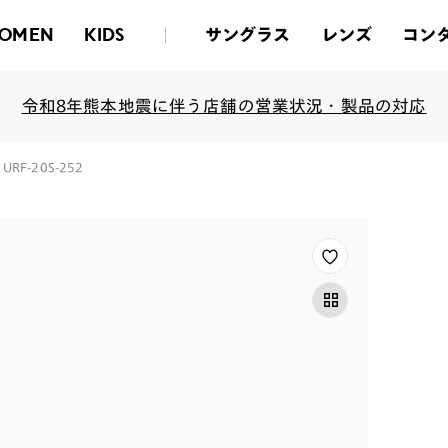
サングラス
レンズ
コン
OMEN
KIDS
令和8年熊本地震に伴う店舗の営業状況・製品の対応
】 URF-20S-252