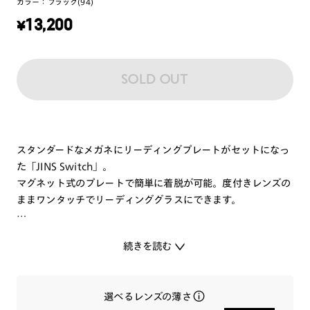
カラー：
ブラック(94)
¥
13,200
SOLD OUT
スタンダードなメガネにリーディングプレートがセットになっ
た「JINS Switch」。
マグネット式のプレートで簡単に着脱が可能。度付きレンズの
ままワンタッチでリーディンググラスにできます。
従来から人気のJINS Switchの自然な見た目はそのままにリー
続きを読む
ディング機能をアップデートしました。
運転など遠くが見やすい遠用メガネ（度付きはご自身の度数を
ご選択いただけます。）に、手元が見やすくなるリーディング
選べるレンズの薄さ
プレートがセットになっています。