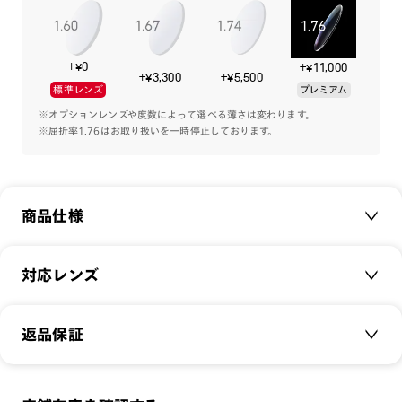
メガネとプレート上部の接触面にツメ（引っ掛け）を作ること
でフィット性を高め、より外れにくい構造になっています。
+¥0
+¥11,000
遠近両用には慣れない。
+¥3,300
+¥5,500
標準レンズ
プレミアム
遠用近用それぞれ広い視野は欲しい。
近用作業が多く、長時間使用する。
※オプションレンズや度数によって選べる薄さは変わります。
※屈折率1.76はお取り扱いを一時停止しております。
そんなお客様の要望を詰め込んで生まれたメガネです。
[プレート仕様]
度数：+1.00
商品仕様
素材：軽量素材（TR-90）
ブルーライトカット率：25%
紫外線カット率：99%
商品名：
JINS Switch Reading-flip up-（+1.00）
対応レンズ
品番：
URF-20A-043
［プレートについて］
サイズ：
クリアレンズ（常用・老眼鏡用）
51□16-147○31
・この眼鏡は手元の文字などを見やすくする為の、視力補正用
返品保証
無敵コーティング
眼鏡（老眼鏡）です。
重さ：
32
g
重さについて
UVダブルカットレンズ
運転時や歩行時は必ず外して下さい。
スタイル：
スクエア
・レンズの見え方に慣れるまで長時間の使用は避けて下さい。
メガネの度数が合わなくなっても、