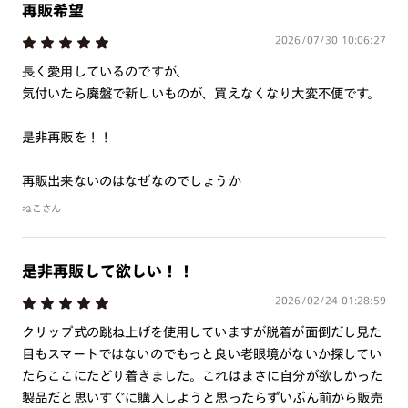
らくなる可能性がございます。その為、透明なレンズのみ選択
再販希望
可能になっております。
2026/07/30 10:06:27
※プレートを装着したままケースに収納すると、フレームが傷
つく恐れがあります。プレートの収納は専用ケースをご利用く
長く愛用しているのですが、
ださい。
気付いたら廃盤で新しいものが、買えなくなり大変不便です。
※専用ケースの開口部に生地の破れや破損が生じた場合はご使
用を中止してください。
是非再販を！！
内部の金属パーツによりケガをする恐れがあります。
※仕様上、フレームとプレートに隙間が生じます。
再販出来ないのはなぜなのでしょうか
※フレーム形状の特性上作成いただけない度数がございます。
ねこさん
単焦点レンズ S面C面合算:-9.00以上/S：+2.25より作成不可
累進レンズはすべて作成不可
是非再販して欲しい！！
特集ページはこちら⇒
【JINS Switch READING】
2026/02/24 01:28:59
クリップ式の跳ね上げを使用していますが脱着が面倒だし見た
※付属するプレートケースが画像と異なる場合がございます。
目もスマートではないのでもっと良い老眼境がないか探してい
たらここにたどり着きました。これはまさに自分が欲しかった
製品だと思いすぐに購入しようと思ったらずいぶん前から販売