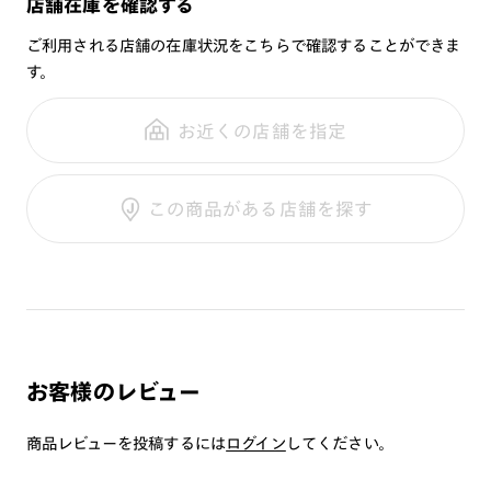
店舗在庫を確認する
シリーズ：
SCENE
※オンラインショップで作成可能なレンズはショッピングカート内で表示され
・溶接などの遮光レンズとして使用しないで下さい。
ご購入から半年間、2回まで交換保証可能
るレンズに限ります。それ以外の対応レンズについてはJINS実店舗でお取り扱
性別：
UNISEX
・強い衝撃から顔や目を保護するものではありません。
ご利用される店舗の在庫状況をこちらで確認することができま
いしております。
・本製品はプレートが着脱可能な構造になっています。強い風
※注文時に【度つき】→【レンズ交換券を発行】をお選びのうえ、店頭にてオ
す。
鼻パッド：
クリングスタイプ
プションレンズ代金をお支払いください。（※一部レンズ交換不可の商品を
が当たる場合や、衝撃・振動・ひねりが加わる場合等は脱落の
全国の店舗で無料フィッティング
除きます。）
フレーム素材：
フロント：樹脂
可能性があるため、ご使用をお控え下さい。
修理のご相談もいつでもお気軽に
※お選び頂くフレームや度数によっては作成できない場合がございます。
お近くの店舗を指定
テンプル：樹脂
・テンプルの開閉はプレートを外した状態で行って下さい。
※RIM限定の記載があるカラーレンズは商品名に＜R!M＞の記載があるフレー
ムのみの対応となります。
・高温の場所で使用・保管をしないで下さい。
※詳しくは
レンズガイド
をご確認ください。
ご利用ガイド
・金属のような硬いものとの接触は、傷の原因となるため避け
この商品がある店舗を探す
て下さい。
・レンズ交換はできません。
・本製品を使用中に見え方の違和感・頭痛・体調不良等が生じ
た場合は直ちに使用を中止し、医師にご相談下さい。
［注意事項］
※本製品はプレートとフレームのセット商品です。プレートの
お客様のレビュー
みの販売は行っておりませんのでご注意下さい。
※本体にカラーレンズを入れ、リーディングプレートを併用し
商品レビューを投稿するには
ログイン
してください。
た場合、可視光線透過率が下がり、信号機等の色等が判断しづ