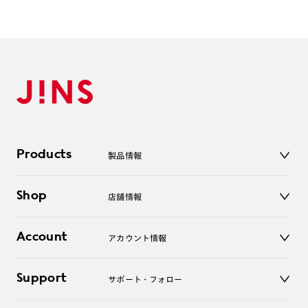
Products
製品情報
メガネ
Shop
店舗情報
サングラス
レンズ
店舗
コンタクトレンズ
Account
アカウント情報
オンラインショップ
老眼鏡
キッズ
マイページ／ログイン
Support
アクセサリー
サポート・フォロー
ログアウト
LINE公式アカウント
お知らせ