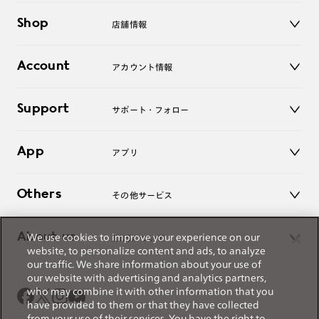
メガネ
Shop
店舗情報
サングラス
レンズ
店舗
コンタクトレンズ
Account
アカウント情報
オンラインショップ
老眼鏡
キッズ
マイページ／ログイン
Support
アクセサリー
サポート・フォロー
ログアウト
LINE公式アカウント
お知らせ
App
アプリ
よくあるご質問
ご利用ガイド
JINSアプリ
お問い合わせ
Others
その他サービス
3D WEB試着
About us
We use cookies to improve your experience on our
JINSについて
レンズ交換
website, to personalize content and ads, to analyze
オンラインギフト
our traffic. We share information about your use of
Magnify Life
価格案内
our website with advertising and analytics partners,
会社概要
who may combine it with other information that you
採用情報
have provided to them or that they have collected
法人のお客様
from your use of their services. You have the right to