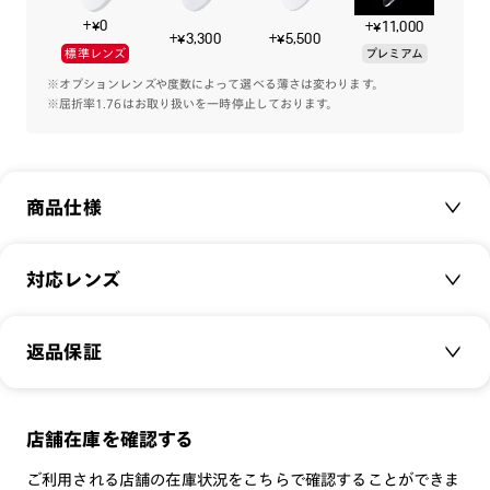
+¥0
+¥11,000
JINSのマット塗装の技術を活かした、こだわりのマットフィニ
+¥3,300
+¥5,500
標準レンズ
プレミアム
ッシュも特徴。
通常のマットだとつや消し感が強すぎるため、つや消しの度合
※オプションレンズや度数によって選べる薄さは変わります。
※屈折率1.76はお取り扱いを一時停止しております。
いを調節し、絶妙なやさしさのある塗装に仕上げています。
シャイニーなカラーも、裏面をマット加工することで、高級感
のある光のなじみ感を演出します。
商品仕様
鼻盛りも、基準を見直し、よりフレームに馴染むようデザイン
しました。
自然なかけ心地で、正面から見ても目立ちにくく、すっきりし
商品名：
Jasper Morrison OPTICAL Boston
対応レンズ
た印象です。
品番：
URF-17S-282
サイズ：
クリアレンズ（常用・老眼鏡用）
49.2□19.5-146.8○38
あらゆる部分に気を配った究極の普遍的なメガネ。
返品保証
無敵コーティング
男女分けのないカラーリングで、幅広い方におすすめです。
重さ：
17.5
g
重さについて
遠近レンズ
スタイル：
ボストン
※こちらの商品のカラー・柄によっては個体差がございます。
JINS SCREEN
メガネの度数が合わなくなっても、
店舗在庫を確認する
シリーズ：
DESIGN
可視光調光レンズ
ご購入から半年間、2回まで交換保証可能
性別：
UNISEX
ご利用される店舗の在庫状況をこちらで確認することができま
可視光調光UVダブルカットレンズ