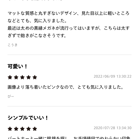
商品とレンズ交換券が届きましたらお近くのJINS店舗へご
持参ください。なお、特注レンズの為、後日お渡しとなり
マットな質感と丸すぎないデザイン、見た目以上に軽いところ
作成日数をいただきます。
などとても、気に入りました。
最近は太めの黒縁メガネが流行ってはいますが、こちらは太す
ご注文の手順は以下をご参照ください。
ぎずで飽きがこなさそうです。
こうき
1. カート画面内「レンズ選択へ」ボタンより「度つきレン
ズまたは店舗でレンズ作成」を選択
2. 遠近レンズより「遠近両用」を選択のうえ、購入手続き
可愛い！
画面へ
2022/06/09 13:30:22
3. 「度数がわからない方・店舗でレンズ作成」を選択
画像より落ち着いたピンクなので、とても気に入りました。
※オプションレンズと組み合わせた遠近両用（累進）レンズはオンラインシ
ぴー
ョップでご注文できません。
※フレームの天地幅は30mm以上推奨です。その他注意事項はレンズガイド
をご参照ください。
※JINS極上遠近レンズは追加料金22,000円（税込み）を頂戴いたします。
シンプルでいい！
※単焦点レンズでレンズ交換券を選択の場合、店舗で遠近両用代5,500円
（税込み）を頂戴いたします。
2020/07/28 13:34:30
パートナーと一緒に眼鏡を探し、お手頃値段でやわらかい印象