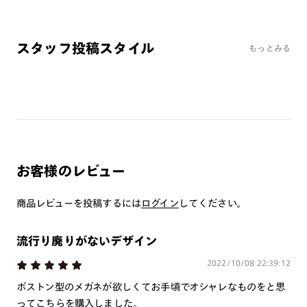
※オンラインショップで作成可能なレンズはショッピングカート内で表示され
るレンズに限ります。それ以外の対応レンズについてはJINS実店舗でお取り扱
いしております。
スタッフ投稿スタイル
もっとみる
※注文時に【度つき】→【レンズ交換券を発行】をお選びのうえ、店頭にてオ
プションレンズ代金をお支払いください。（※一部レンズ交換不可の商品を
除きます。）
※お選び頂くフレームや度数によっては作成できない場合がございます。
※RIM限定の記載があるカラーレンズは商品名に＜R!M＞の記載があるフレー
ムのみの対応となります。
※詳しくは
レンズガイド
をご確認ください。
お客様のレビュー
よくある質問
商品レビューを投稿するには
ログイン
してください。
Q
オンラインショップで遠近両用レンズ（累進レンズ）のメ
ガネを作成できますか？
流行り廃りがないデザイン
A
オンラインショップで遠近両用レンズ（クリアレンズの
2022/10/08 22:39:12
み）をご注文の場合、レンズ交換券を選択後に店舗にて度
ボストン型のメガネが欲しくてお手頃でオシャレなものをと思
つき対応可能です。
ってこちらを購入しました。