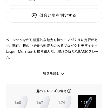
似合い度
を判定する
ベーシックながら普遍的な魅力を持つモノづくりに定評があ
り、現在、世の中で最も影響力のあるプロダクトデザイナー
Jasper Morrisonと取り組んだ、JINSの新たなBASICフレー
ム。
顔にかけたときに平面で見えるイメージを大事に、レンズシェ
続きを読む
イプからデザインをスタートさせました。
こちらは、大きすぎず小さすぎず、絶妙なレンズシェイプのボ
選べるレンズの薄さ
ストン。
無駄のないラインで、丸みが苦手な方でもかけやすい玉型で
す。