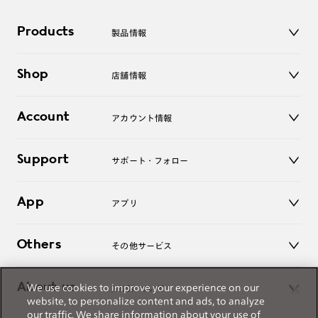
Products
製品情報
メガネ
Shop
店舗情報
サングラス
レンズ
店舗
コンタクトレンズ
Account
アカウント情報
オンラインショップ
老眼鏡
キッズ
マイページ／ログイン
Support
アクセサリー
サポート・フォロー
ログアウト
LINE公式アカウント
お知らせ
App
アプリ
よくあるご質問
ご利用ガイド
JINSアプリ
お問い合わせ
Others
その他サービス
3D WEB試着
About us
We use cookies to improve your experience on our
JINSについて
レンズ交換
website, to personalize content and ads, to analyze
オンラインギフト
our traffic. We share information about your use of
Magnify Life