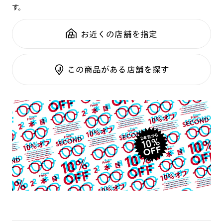
す。
鼻パッド：
フレーム一体型
可視光調光SCREEN
全国の店舗で無料フィッティング
フレーム素材：
フロント：樹脂
調光レンズ
修理のご相談もいつでもお気軽に
お近くの店舗を指定
テンプル：樹脂
調光UVダブルカット
調光SCREEN
ご利用ガイド
くもり止めレンズ
この商品がある店舗を探す
カラーレンズ：ダークカラー
カラーレンズ：ミディアムカラー
カラーレンズ：ライトカラー
カラーレンズ：トレンドカラー
コンシーラーカラー
コンシーラーカラーUVダブルカット
偏光レンズ
アクティブレンズ
UVダブルカットレンズ
JINS VIOLET+
ミラーレンズ