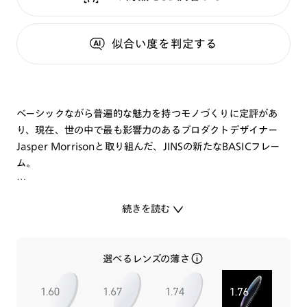
似合い度
を判定する
ベーシックながら普遍的な魅力を持つモノづくりに定評があ
り、現在、世の中で最も影響力のあるプロダクトデザイナー
Jasper Morrisonと取り組んだ、JINSの新たなBASICフレー
ム。
顔にかけたときに平面で見えるイメージを大事に、レンズシェ
続きを読む
イプからデザインをスタートさせました。
現代のメガネ市場のトレンドを押さえた、ウエリントンとスク
選べるレンズの薄さ
エアの間をとった小振りな玉型です。
JINSのマット塗装の技術を活かした、こだわりのマットフィニ