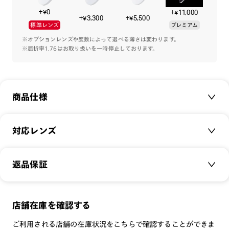
ッシュも特徴。
+¥0
+¥11,000
通常のマットだとつや消し感が強すぎるため、つや消しの度合
+¥3,300
+¥5,500
標準レンズ
プレミアム
いを調節し、絶妙なやさしさのある塗装に仕上げています。
シャイニーなカラーも、裏面をマット加工することで、高級感
※オプションレンズや度数によって選べる薄さは変わります。
※屈折率1.76はお取り扱いを一時停止しております。
のある光のなじみ感を演出します。
鼻盛りも、基準を見直し、よりフレームに馴染むようデザイン
しました。
商品仕様
自然なかけ心地で、正面から見ても目立ちにくく、すっきりし
た印象です。
商品名：
Jasper Morrison OPTICAL Wellington
対応レンズ
あらゆる部分に気を配った、究極の普遍的なメガネ。
品番：
URF-17S-280
男女分けのないカラーリングで、幅広い方におすすめです。
サイズ：
クリアレンズ（常用・老眼鏡用）
53.2□16.6-144.0○35
返品保証
無敵コーティング
※こちらの商品のカラー・柄によっては個体差がございます。
重さ：
17.5
g
重さについて
遠近レンズ
スタイル：
ウェリントン
JINS SCREEN
メガネの度数が合わなくなっても、
店舗在庫を確認する
シリーズ：
DESIGN
可視光調光レンズ
ご購入から半年間、2回まで交換保証可能
性別：
UNISEX
ご利用される店舗の在庫状況をこちらで確認することができま
可視光調光UVダブルカットレンズ