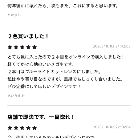
商品とレンズ交換券が届きましたらお近くのJINS店舗へご
何年後かに壊れたら、次もまた、これにすると思います。
持参ください。なお、特注レンズの為、後日お渡しとなり
たかさん
作成日数をいただきます。
ご注文の手順は以下をご参照ください。
２色買いました！
2020/10/03 21:42:03
1. カート画面内「レンズ選択へ」ボタンより「度つきレン
ズまたは店舗でレンズ作成」を選択
とても気に入ったので２本目をオンラインで購入しました！
軽くてかけ心地のいいメガネです。
2. 遠近レンズより「遠近両用」を選択のうえ、購入手続き
２本目はブルーライトカットレンズにしました。
画面へ
私はやや寄り目なのですが、黒縁でもしっくり合いました。
3. 「度数がわからない方・店舗でレンズ作成」を選択
ぜひ定番にしてほしいデザインです！
※オプションレンズと組み合わせた遠近両用（累進）レンズはオンラインシ
あいうえお
ョップでご注文できません。
※フレームの天地幅は30mm以上推奨です。その他注意事項はレンズガイド
をご参照ください。
※JINS極上遠近レンズは追加料金22,000円（税込み）を頂戴いたします。
店舗で即決です、一目惚れ！
※単焦点レンズでレンズ交換券を選択の場合、店舗で遠近両用代5,500円
（税込み）を頂戴いたします。
2020/10/02 22:16:04
今、使用しているものと近いデザインなので