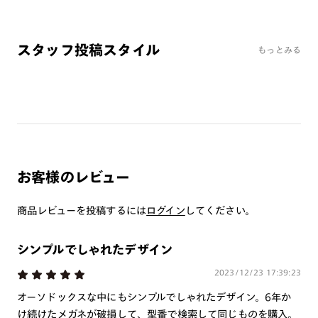
※オンラインショップで作成可能なレンズはショッピングカート内で表示され
るレンズに限ります。それ以外の対応レンズについてはJINS実店舗でお取り扱
いしております。
スタッフ投稿スタイル
もっとみる
※注文時に【度つき】→【レンズ交換券を発行】をお選びのうえ、店頭にてオ
プションレンズ代金をお支払いください。（※一部レンズ交換不可の商品を
除きます。）
※お選び頂くフレームや度数によっては作成できない場合がございます。
※RIM限定の記載があるカラーレンズは商品名に＜R!M＞の記載があるフレー
ムのみの対応となります。
※詳しくは
レンズガイド
をご確認ください。
お客様のレビュー
よくある質問
商品レビューを投稿するには
ログイン
してください。
Q
オンラインショップで遠近両用レンズ（累進レンズ）のメ
ガネを作成できますか？
シンプルでしゃれたデザイン
A
オンラインショップで遠近両用レンズ（クリアレンズの
2023/12/23 17:39:23
み）をご注文の場合、レンズ交換券を選択後に店舗にて度
オーソドックスな中にもシンプルでしゃれたデザイン。6年か
つき対応可能です。
け続けたメガネが破損して、型番で検索して同じものを購入。